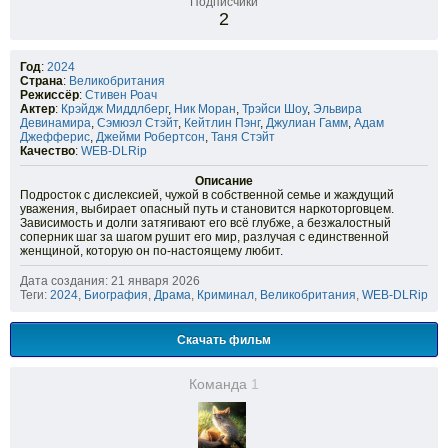
Подписчики
2
Год
:
2024
Страна
:
Великобритания
Режиссёр
:
Стивен Роач
Актер
:
Крэйдж Миддлберг
,
Ник Моран
,
Трэйси Шоу
,
Эльвира
Девинамира
,
Сэмюэл Стэйт
,
Кейтлин Пэнг
,
Джулиан Гамм
,
Адам
Джефферис
,
Джейми Робертсон
,
Таня Стэйт
Качество
:
WEB-DLRip
Описание
Подросток с дислексией, чужой в собственной семье и жаждущий
уважения, выбирает опасный путь и становится наркоторговцем.
Зависимость и долги затягивают его всё глубже, а безжалостный
соперник шаг за шагом рушит его мир, разлучая с единственной
женщиной, которую он по-настоящему любит.
Дата создания: 21 января 2026
Теги:
2024
,
Биография
,
Драма
,
Криминал
,
Великобритания
,
WEB-DLRip
Скачать фильм
Команда
1