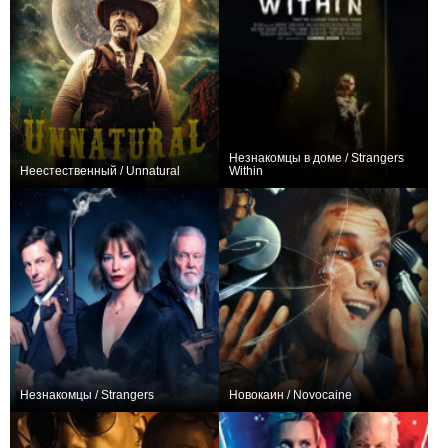
Незнакомцы в доме / Strangers
Неестественный / Unnatural
Within
0
−2
Незнакомцы / Strangers
Новокаин / Novocaine
+3
+216