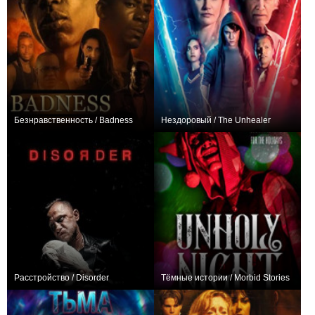
Безнравственность / Badness
Нездоровый / The Unhealer
0
+3
Расстройство / Disorder
Тёмные истории / Morbid Stories
0
−1