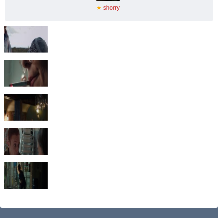
★
shorry