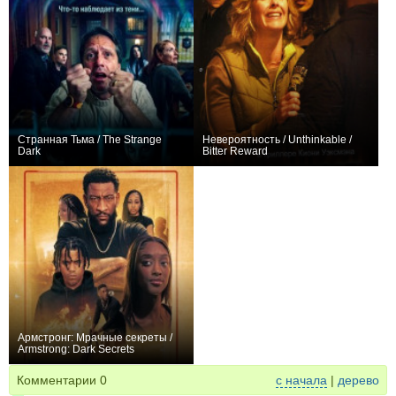
Странная Тьма / The Strange
Невероятность / Unthinkable /
Dark
Bitter Reward
+1
0
Армстронг: Мрачные секреты /
Armstrong: Dark Secrets
0
Комментарии
0
с начала
|
дерево