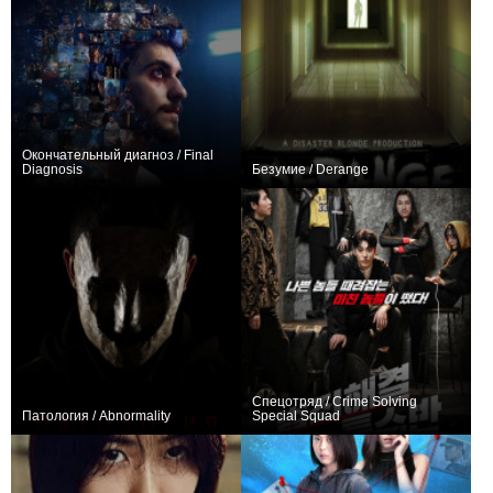
Окончательный диагноз / Final
Diagnosis
Безумие / Derange
0
−1
Спецотряд / Crime Solving
Патология / Abnormality
Special Squad
0
0