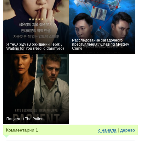
Расследование загадочного
Я тебя жду (В ожидании Тебя) /
преступления / Chasing Mystery
Waiting for You (Neol gidarimyeo)
Crime
+6
0
Пациент / The Patient
−2
Комментарии
1
с начала
|
дерево