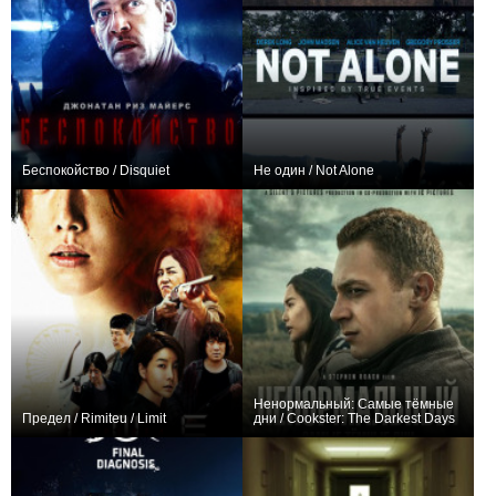
Беспокойство / Disquiet
Не один / Not Alone
+3
−1
Ненормальный: Самые тёмные
Предел / Rimiteu / Limit
дни / Cookster: The Darkest Days
+2
0