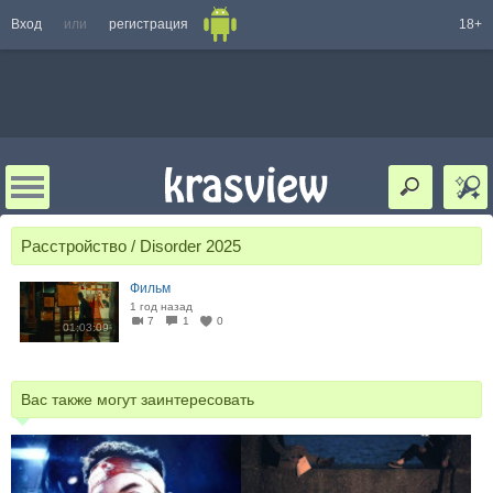
Вход
или
регистрация
18+
Расстройство / Disorder 2025
Фильм
1 год назад
7
1
0
01:03:09
Вас также могут заинтересовать