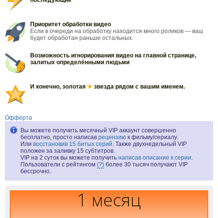
последующие
Приоритет обработки видео
Если в очереди на обработку находится много роликов — ваш
будет обработан раньше остальных.
Возможность игнорирования видео на главной странице,
залитых определёнными людьми
И конечно, золотая
★
звезда рядом с вашим именем.
Офферта
Вы можете получить месячный VIP аккаунт совершенно
бесплатно, просто написав
рецензию
к фильму/сериалу.
Или
восстановив 15 битых серий
. Также двухнедельный VIP
положен за заливку 15 субтитров.
VIP на 2 суток вы можете получить
написав описание к серии
.
Пользователи с рейтингом
(?)
более 30 тысяч получают VIP
бессрочно.
1 месяц