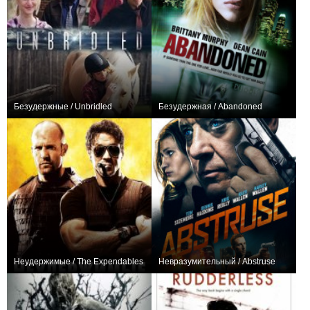
Безудержные / Unbridled
Безудержная / Abandoned
0
+2
Неудержимые / The Expendables
Невразумительный / Abstruse
+80
0