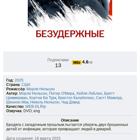
Подписчики
4.6
/10
13
Год
:
2025
Страна
:
США
Режиссёр
:
Морли Нельсон
Актер
:
Морли Нельсон
,
Питер О'Мира
,
Хейли ЛеБлан
,
Бретт
Циммерман
,
Кортни Би Турк
,
Кристос Калабогиас
,
Скотт Макклур
,
Шеннон Мак
,
Николь Нельсон
,
Чад Дэвид
Качество
:
WEB-DLRip
Озвучка
: DVO; eng
Описание
Бродяга с загадочным прошлым пытается уберечь двух брошенных
детей от инфекции, которая превращает людей в дикарей.
Дата создания: 16 марта 2025