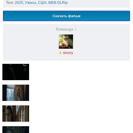
Теги:
2025
,
Ужасы
,
США
,
WEB-DLRip
Скачать фильм
Команда
1
★
shorry