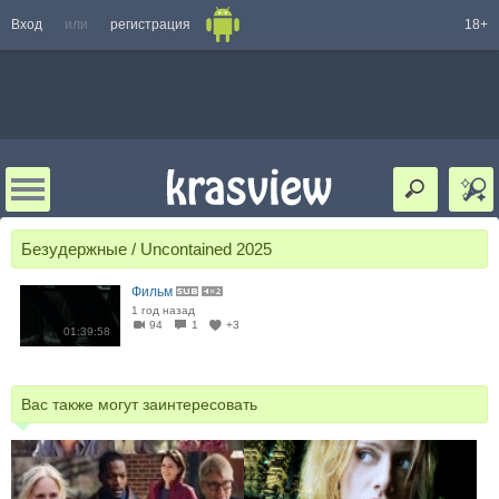
Вход
или
регистрация
18+
Безудержные / Uncontained 2025
Фильм
1 год назад
94
1
+3
01:39:58
Вас также могут заинтересовать