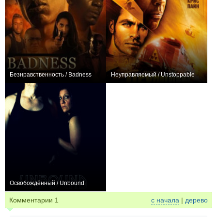
Безнравственность / Badness
Неуправляемый / Unstoppable
0
+108
Освобождённый / Unbound
−1
Комментарии
1
с начала
|
дерево