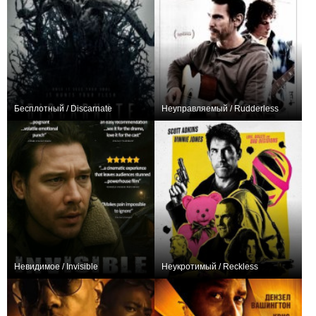
Бесплотный / Discarnate
Неуправляемый / Rudderless
+2
+1
Невидимое / Invisible
Неукротимый / Reckless
0
+4