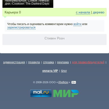
Ненормальный: Самые тёмные
дни / Cookster: The Darkest Days
0
Карьера
0
с начала
|
дерево
Чтобы писать и оценивать комментарии нужно
войти
или
зарегистрироваться
Стивен Роач
администрация
правила
справка
реклама
для правообладателей
|
|
|
|
|
оплата VIP
блог
|
Инфон
© 2008-2026 ООО «
»