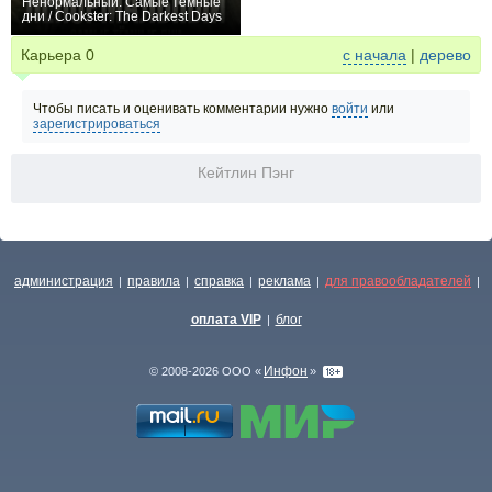
Ненормальный: Самые тёмные
дни / Cookster: The Darkest Days
0
Карьера
0
с начала
|
дерево
Чтобы писать и оценивать комментарии нужно
войти
или
зарегистрироваться
Кейтлин Пэнг
администрация
правила
справка
реклама
для правообладателей
|
|
|
|
|
оплата VIP
блог
|
Инфон
© 2008-2026 ООО «
»