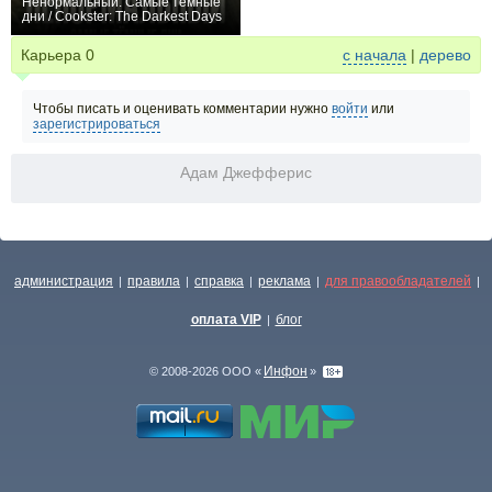
Ненормальный: Самые тёмные
дни / Cookster: The Darkest Days
0
Карьера
0
с начала
|
дерево
Чтобы писать и оценивать комментарии нужно
войти
или
зарегистрироваться
Адам Джефферис
администрация
правила
справка
реклама
для правообладателей
|
|
|
|
|
оплата VIP
блог
|
Инфон
© 2008-2026 ООО «
»