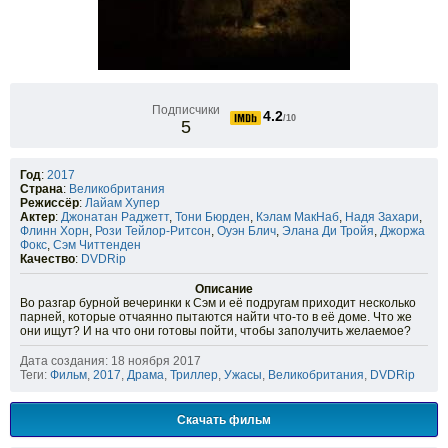
Подписчики
4.2
/10
5
Год
:
2017
Страна
:
Великобритания
Режиссёр
:
Лайам Хупер
Актер
:
Джонатан Раджетт
,
Тони Бюрден
,
Кэлам МакНаб
,
Надя Захари
,
Флинн Хорн
,
Рози Тейлор-Ритсон
,
Оуэн Блич
,
Элана Ди Тройя
,
Джоржа
Фокс
,
Сэм Читтенден
Качество
:
DVDRip
Описание
Во разгар бурной вечеринки к Сэм и её подругам приходит несколько
парней, которые отчаянно пытаются найти что-то в её доме. Что же
они ищут? И на что они готовы пойти, чтобы заполучить желаемое?
Дата создания: 18 ноября 2017
Теги:
Фильм
,
2017
,
Драма
,
Триллер
,
Ужасы
,
Великобритания
,
DVDRip
Скачать фильм