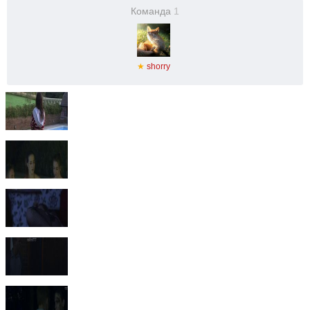
Команда
1
★
shorry