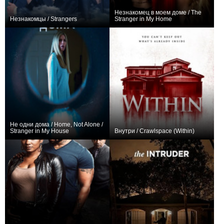
Незнакомец в моем доме / The
Незнакомцы / Strangers
Stranger in My Home
+3
+1
Не одни дома / Home, Not Alone /
Stranger in My House
Внутри / Crawlspace (Within)
−1
+1