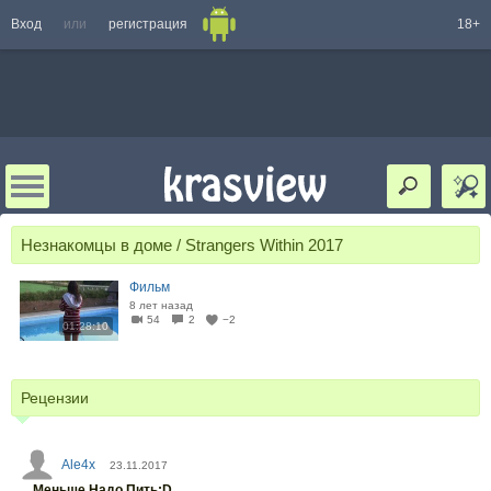
Вход
или
регистрация
18+
Незнакомцы в доме / Strangers Within 2017
Фильм
8 лет назад
54
2
−2
01:28:10
Рецензии
Ale4x
23.11.2017
Меньше.Надо.Пить;D