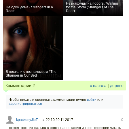
Незнакомцы на пороге / Waiting
Не один дома / Strangers in a
for the Storm (Strangers At The
Room
Door)
0
0
В постели с незнакомцем / The
Stranger in Our Bed
+4
Комментарии
2
с начала
|
дерево
Чтобы писать и оценивать комментарии нужно
войти
или
зарегистрироваться
kpackonyJIbT
22:10 20.11.2017
0
○
сюжет тоже из пальца высосан, аннотацию и то интереснее читать.