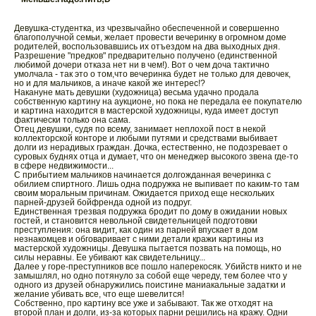
Девушка-студентка, из чрезвычайно обеспеченной и совершенно
благополучной семьи, желает провести вечеринку в огромном доме
родителей, воспользовавшись их отъездом на два выходных дня.
Разрешение "предков" предварительно получено (единственной
любимой дочери отказа нет ни в чем!). Вот о чем доча тактично
умолчала - так это о том,что вечеринка будет не только для девочек,
но и для мальчиков, а иначе какой же интерес!?
Накануне мать девушки (художница) весьма удачно продала
собственную картину на аукционе, но пока не передала ее покупателю
и картина находится в мастерской художницы, куда имеет доступ
фактически только она сама.
Отец девушки, судя по всему, занимает неплохой пост в некой
коллекторской конторе и любыми путями и средствами выбивает
долги из нерадивых граждан. Дочка, естественно, не подозревает о
суровых буднях отца и думает, что он менеджер высокого звена где-то
в сфере недвижимости...
С прибытием мальчиков начинается долгожданная вечеринка с
обилием спиртного. Лишь одна подружка не выпивает по каким-то там
своим моральным причинам. Ожидается приход еще нескольких
парней-друзей бойфренда одной из подруг.
Единственная трезвая подружка бродит по дому в ожидании новых
гостей, и становится невольной свидетельницей подготовки
преступления: она видит, как один из парней впускает в дом
незнакомцев и обговаривает с ними детали кражи картины из
мастерской художницы. Девушка пытается позвать на помощь, но
силы неравны. Ее убивают как свидетельницу...
Далее у горе-преступников все пошло наперекосяк. Убийств никто и не
замышлял, но одно потянуло за собой еще череду, тем более что у
одного из друзей обнаружились поистине маниакальные задатки и
желание убивать все, что еще шевелится!
Собственно, про картину все уже и забывают. Так же отходят на
второй план и долги, из-за которых парни решились на кражу. Одни