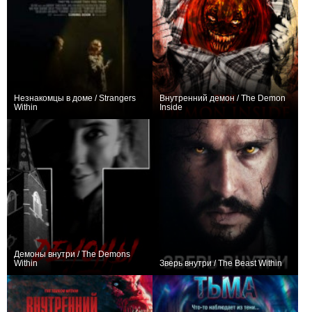
Незнакомцы в доме / Strangers
Внутренний демон / The Demon
Within
Inside
−2
0
Демоны внутри / The Demons
Within
Зверь внутри / The Beast Within
0
+5