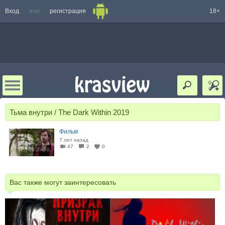
Вход
или
регистрация
18+
Тьма внутри / The Dark Within 2019
Фильм
7 лет назад
47
2
0
01:29:38
Вас также могут заинтересовать