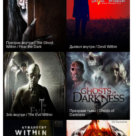
Призрак внутри / The Ghost
Within / Fear the Dark
Дьявол внутри / Devil Within
0
0
Призраки тьмы / Ghosts of
Зло внутри / The Evil Within
Darkness
+5
−1