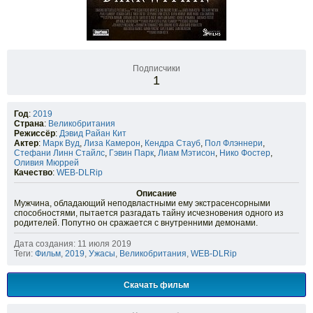
Подписчики
1
Год
:
2019
Страна
:
Великобритания
Режиссёр
:
Дэвид Райан Кит
Актер
:
Марк Вуд
,
Лиза Камерон
,
Кендра Стауб
,
Пол Флэннери
,
Стефани Линн Стайлс
,
Гэвин Парк
,
Лиам Мэтисон
,
Нико Фостер
,
Оливия Мюррей
Качество
:
WEB-DLRip
Описание
Мужчина, обладающий неподвластными ему экстрасенсорными
способностями, пытается разгадать тайну исчезновения одного из
родителей. Попутно он сражается с внутренними демонами.
Дата создания: 11 июля 2019
Теги:
Фильм
,
2019
,
Ужасы
,
Великобритания
,
WEB-DLRip
Скачать фильм