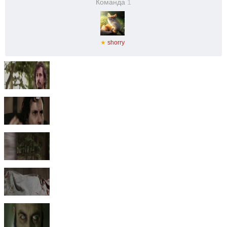
Команда
1
★
shorry