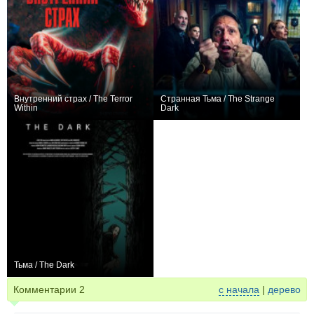
Внутренний страх / The Terror
Странная Тьма / The Strange
Within
Dark
+4
+1
Тьма / The Dark
0
Комментарии
2
с начала
|
дерево