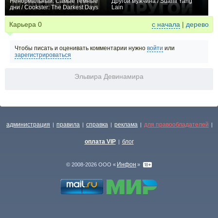
Ненормальный: Самые тёмные
Другой мужчина / Suami Yang
дни / Cookster: The Darkest Days
Lain
0
0
Карьера
0
с начала
|
дерево
Чтобы писать и оценивать комментарии нужно
войти
или
зарегистрироваться
Эльвира Девинамира
администрация
правила
справка
реклама
для правообладателей
|
|
|
|
|
оплата VIP
блог
|
Инфон
© 2008-2026 ООО «
»