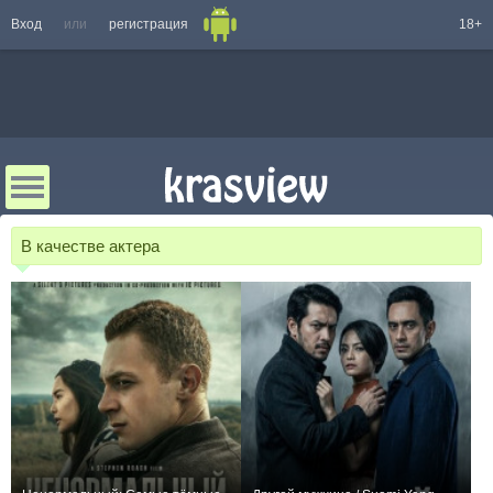
Вход
или
регистрация
18+
В качестве актера