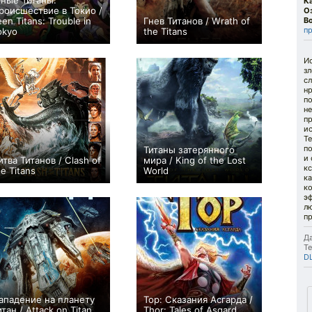
ные Титаны:
К
роисшествие в Токио /
О
een Titans: Trouble in
Гнев Титанов / Wrath of
В
п
okyo
the Titans
0
+67
И
з
с
нр
по
не
пр
ис
Те
п
Титаны затерянного
и 
итва Титанов / Clash of
мира / King of the Lost
кс
he Titans
World
к
+2
0
ко
эф
лю
пр
Да
Те
D
ападение на планету
Тор: Сказания Асгарда /
итан / Attack on Titan
Thor: Tales of Asgard