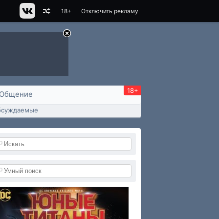
18+
Отключить рекламу
18+
Общение
бсуждаемые