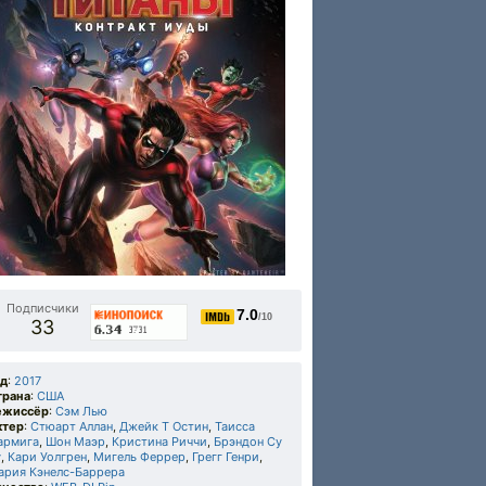
Подписчики
7.0
/10
33
од
:
2017
трана
:
США
ежиссёр
:
Сэм Лью
ктер
:
Стюарт Аллан
,
Джейк Т Остин
,
Таисса
армига
,
Шон Маэр
,
Кристина Риччи
,
Брэндон Су
у
,
Кари Уолгрен
,
Мигель Феррер
,
Грегг Генри
,
ария Кэнелс-Баррера