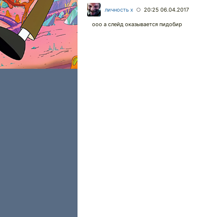
личность х
20:25 06.04.2017
○
ооо а слейд оказывается пидобир