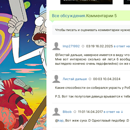
+78
Все обсуждения.
Комментарии
5
Чтобы писать и оценивать комментарии нужн
Imp271992
03:19 16.02.2025
в ответ н
○
@Листай дальше, наверное имеется в виду что
Мне вот интересно сколько ей лет,я б вообщ
выглядело конечно очень педофилийно) он же к
Листай дальше
00:03 10.04.2024
○
Какие способности он собирался украсть у Ро
P.S. Вот так полуголая девица врывается к те
BIbob
11:01 14.04.2017
в ответ на ↓
○
@
kap
,
Вот жеж сука :D Одноглазый пидобир :D