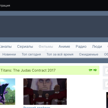
страция
Каналы
Сериалы
Фильмы
Аниме
Радио
Люди
Новинки
Топ сегодня
Топ за всё время
Ожидаемые
О
Titans: The Judas Contract 2017
01:24:13
01:54
Русский трейлер