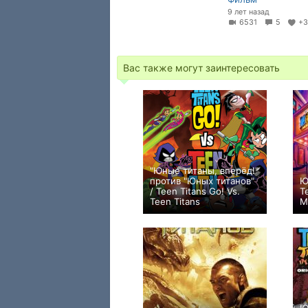
9 лет назад
6531
5
+
Вас также могут заинтересовать
"Юные титаны, вперёд!"
против "Юных титанов"
Ю
/ Teen Titans Go! Vs.
T
Teen Titans
M
+4