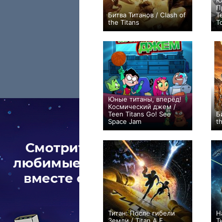
Ю
П
Битва Титанов / Clash of
T
the Titans
T
+104
Юные титаны, вперёд!
Космический джем /
Teen Titans Go! See
Б
Space Jam
t
+1
Титан: После гибели
Н
Земли / Titan A.E.
Т