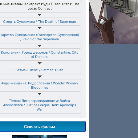
Юные Титаны: Контракт Иуды / Teen Titans: The
Judas Contract
Смерть Супермена / The Death of Superman
Царство Суперменов (Господство Суперменов)
/ Reign of the Supermen
Константин: Город демонов / Constantine: City
of Demons
Бэтмен: Тихо! / Batman: Hush
Чудо-женщина: Родословная / Wonder Woman:
Bloodlines
Тёмная Лига справедливости: Война
Апоколипса / Justice League Dark: Apokolips
War
Скачать фильм