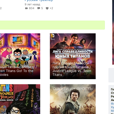
9 лет назад
32
804
5
+2
Лига Справедливости
ные титаны, вперед! /
против Юных Титанов /
een Titans Go! To the
Justice League vs. Teen
ovies
Titans
+5
+49
Г
С
Р
А
Ф
Х
М