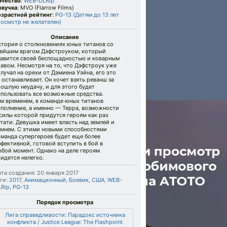
ачество
:
WEB-DLRip
звучка
: MVO (Flarrow Films)
озрастной рейтинг
:
PG-13 (Детям до 13 лет
росмотр не желателен)
Описание
стория о столкновениях юных титанов со
лейшим врагом Дэфстроуком, который
лавится своей беспощадностью и коварным
авом. Несмотря на то, что Дэфстроук уже
лучал на орехи от Дэмиена Уэйна, его это
 останавливает. Он хочет взять реванш за
ошлую неудачу, и для этого будет
пользовать все возможные средства.
м временем, в команде юных титанов
ополнение, а именно — Терра, возможности
силы которой придутся героям как раз
тати. Девушка имеет власть над землей и
амнем. С этими новыми способностями
манда супергероев будет еще более
фективной, готовой вступить в бой в
бой момент. Однако на деле героям
идется нелегко.
та создания: 20 января 2017
ги:
2017
,
Анимационный
,
Боевик
,
США
,
WEB-
LRip
,
PG-13
Порядок просмотра
Лига справедливости: Парадокс источника
конфликта / Justice League: The Flashpoint