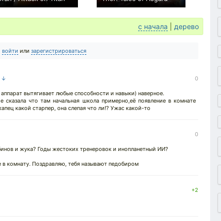
+1
+3
с начала
|
дерево
о
войти
или
зарегистрироваться
а ↓
0
 аппарат вытягивает любые способности и навыки) наверное.
е сказала что там начальная школа примерно,её появление в комнате
апец какой старпер, она слепая что ли!? Ужас какой-то
0
бинов и жука? Годы жестоких тренеровок и инопланетный ИИ?
бе в комнату. Поздравляю, тебя называют педобиром
+2