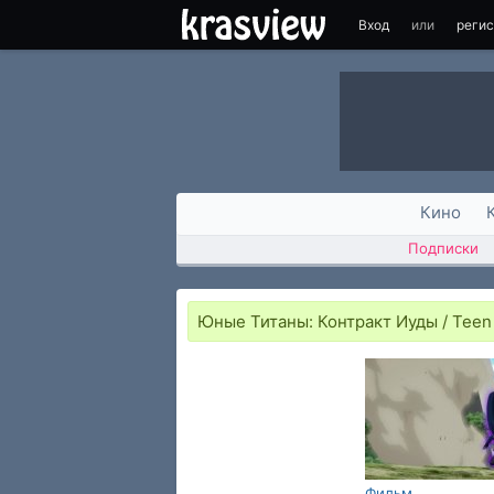
Вход
или
реги
Кино
Подписки
Юные Титаны: Контракт Иуды / Teen 
Фильм