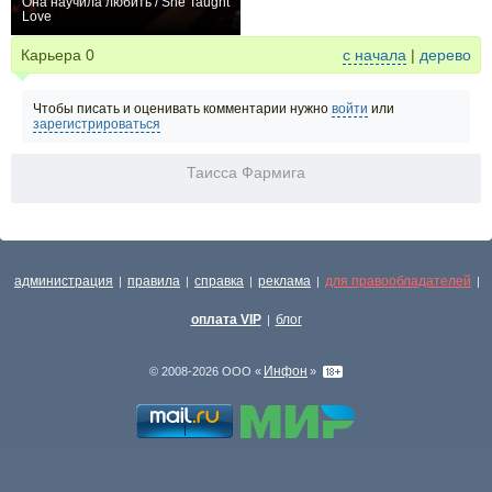
Она научила любить / She Taught
Love
0
Карьера
0
с начала
|
дерево
Чтобы писать и оценивать комментарии нужно
войти
или
зарегистрироваться
Таисса Фармига
администрация
правила
справка
реклама
для правообладателей
|
|
|
|
|
оплата VIP
блог
|
Инфон
© 2008-2026 ООО «
»