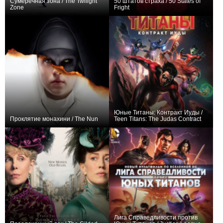
Сумеречная зона / The Twilight
50 штатов страха / 50 States of
Zone
Fright
+161
20
1496
+89
24
787
Юные Титаны: Контракт Иуды /
Проклятие монахини / The Nun
Teen Titans: The Judas Contract
+69
+32
Лига Справедливости против