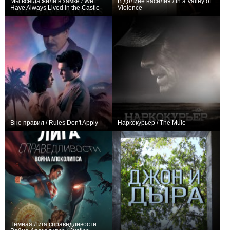
Мы всегда жили в замке / We
В долине насилия / In a Valley of
Have Always Lived in the Castle
Violence
+5
+3
Вне правил / Rules Don't Apply
Наркокурьер / The Mule
0
0
Тёмная Лига справедливости: