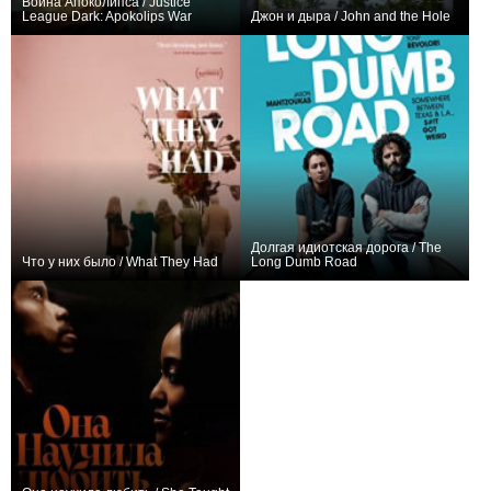
Война Апоколипса / Justice
League Dark: Apokolips War
Джон и дыра / John and the Hole
+1
−4
Долгая идиотская дорога / The
Что у них было / What They Had
Long Dumb Road
+2
+1