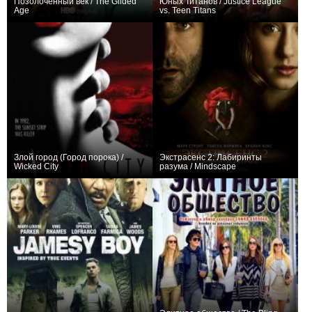
Позолоченный век / The Gilded
Юных Титанов / Justice League
Age
vs. Teen Titans
+63
25
468
+49
Злой город (Город порока) /
Экстрасенс 2: Лабиринты
Wicked City
разума / Mindscape
+10
8
203
+23