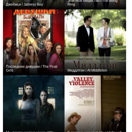
Элитное общество / The Bling
Джеймси / Jamesy Boy
Ring
+1
+21
Последние девушки / The Final
Girls
Миддлтон / At Middleton
+11
+1