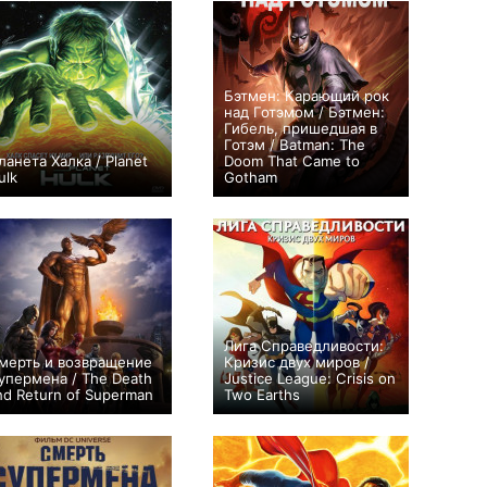
Бэтмен: Карающий рок
над Готэмом / Бэтмен:
Гибель, пришедшая в
Готэм / Batman: The
ланета Халка / Planet
Doom That Came to
ulk
Gotham
+11
+17
Лига Справедливости:
мерть и возвращение
Кризис двух миров /
упермена / The Death
Justice League: Crisis on
nd Return of Superman
Two Earths
+9
0