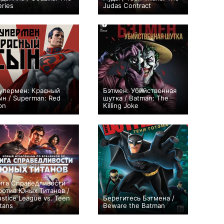
eries
Judas Contract
+95
40
220
+32
упермен: Красный
Бэтмен: Убийственная
ын / Superman: Red
шутка / Batman: The
on
Killing Joke
+10
+52
ига Справедливости
ротив Юных Титанов /
ustice League vs. Teen
Берегитесь Бэтмена /
itans
Beware the Batman
+49
+44
26
148