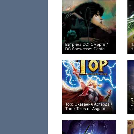
Витрина DC: Смерть /
П
DC Showcase: Death
H
+80
С
Тор: Сказания Асгарда /
С
Thor: Tales of Asgard
a
+3