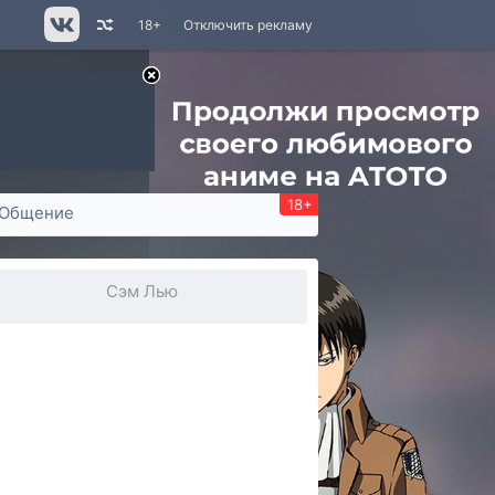
18+
Отключить рекламу
18+
Общение
Сэм Лью