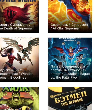
мерть Супермена /
Сверхновый Супермен
he Death of Superman
/ All-Star Superman
0
0
Лига справедливости
удо-женщина:
против Смертоносной
одословная / Wonder
пятерки / Justice League
oman: Bloodlines
vs. the Fatal Five
0
0