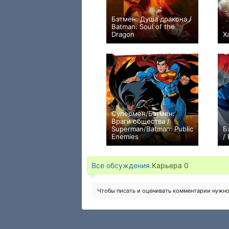
Бэтмен: Душа дракона /
Batman: Soul of the
Dragon
Х
0
Супермен/Бэтмен:
Враги общества /
Superman/Batman: Public
Б
Enemies
/
0
Все обсуждения.
Карьера
0
Чтобы писать и оценивать комментарии нужн