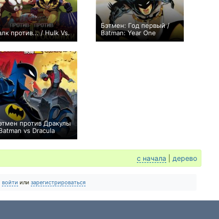
Бэтмен: Год первый /
алк против... / Hulk Vs.
Batman: Year One
+1
0
этмен против Дракулы
 Batman vs Dracula
0
с начала
|
дерево
о
войти
или
зарегистрироваться