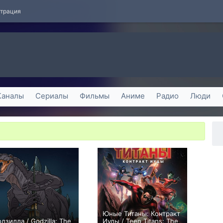
страция
Каналы
Сериалы
Фильмы
Аниме
Радио
Люди
Юные Титаны: Контракт
одзилла / Godzilla: The
Иуды / Teen Titans: The