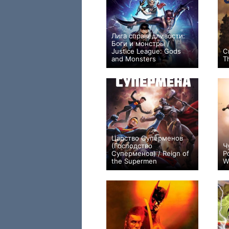
Лига справедливости:
Боги и монстры /
Justice League: Gods
С
and Monsters
T
+2
Царство Суперменов
(Господство
Ч
Суперменов) / Reign of
Р
the Supermen
W
0