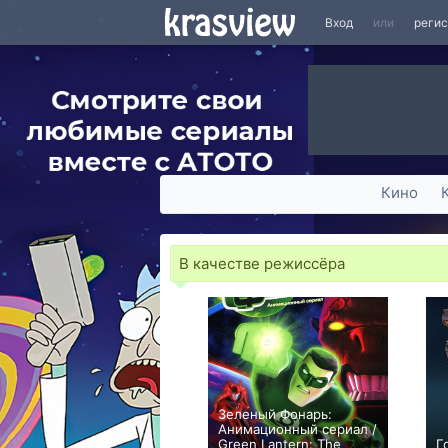
Вход
или
реги
Кино
В качестве режиссёра
Зеленый Фонарь:
Анимационный сериал /
Green Lantern: The
Г