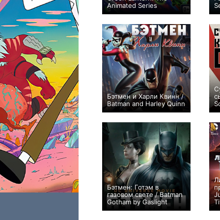
Animated Series
S
+154
25
297
С
Бэтмен и Харли Квинн /
с
Batman and Harley Quinn
S
+47
Л
Бэтмен: Готэм в
п
газовом свете / Batman
J
Gotham by Gaslight
T
+37