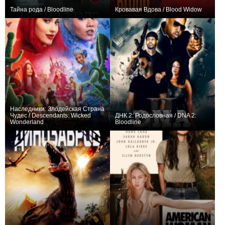
Тайна рода / Bloodline
Кровавая Вдова / Blood Widow
0
0
Наследники: Злодейская Страна
Чудес / Descendants: Wicked
ДНК 2: Родословная / DNA 2:
Wonderland
Bloodline
+2
0