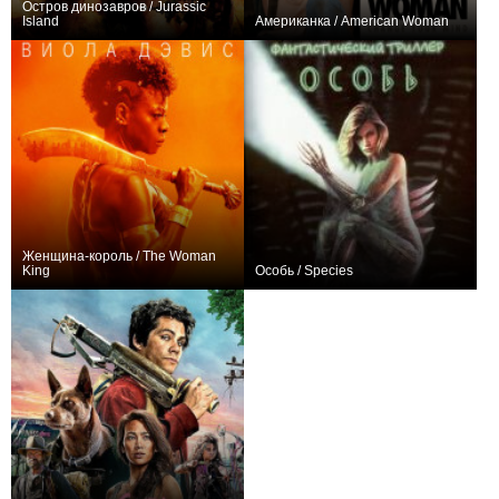
Остров динозавров / Jurassic
Island
Американка / American Woman
−2
0
Женщина-король / The Woman
King
Особь / Species
+25
0