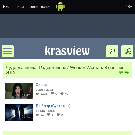
Вход
или
регистрация
18+
Чудо-женщина: Родословная / Wonder Woman: Bloodlines
2019
Фильм
6 лет назад
1231
6
+9
01:22:57
Трейлер (Субтитры)
4 года назад
31
6
0
01:41