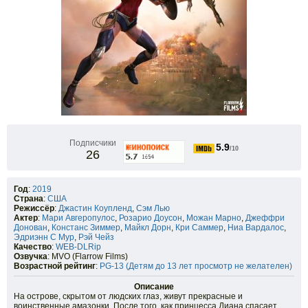
Подписчики
5.9
/10
26
Год
:
2019
Страна
:
США
Режиссёр
:
Джастин Коупленд
,
Сэм Лью
Актер
:
Мари Авгеропулос
,
Розарио Доусон
,
Можан Марно
,
Джеффри
Донован
,
Констанс Зиммер
,
Майкл Дорн
,
Кри Саммер
,
Ниа Вардалос
,
Эдриэнн С Мур
,
Рэй Чейз
Качество
:
WEB-DLRip
Озвучка
: MVO (Flarrow Films)
Возрастной рейтинг
:
PG-13 (Детям до 13 лет просмотр не желателен)
Описание
На острове, скрытом от людских глаз, живут прекрасные и
воинственные амазонки. После того, как принцесса Диана спасает