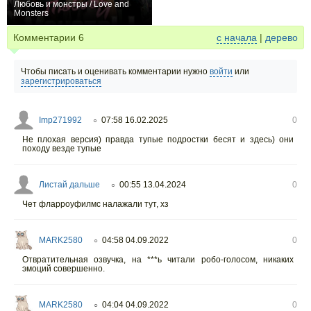
Любовь и монстры / Love and
Monsters
+426
Комментарии
6
с начала
|
дерево
Чтобы писать и оценивать комментарии нужно
войти
или
зарегистрироваться
Imp271992
07:58 16.02.2025
0
○
Не плохая версия) правда тупые подростки бесят и здесь) они
походу везде тупые
Листай дальше
00:55 13.04.2024
0
○
Чет фларроуфилмс налажали тут, хз
MARK2580
04:58 04.09.2022
0
○
Отвратительная озвучка, на ***ь читали робо-голосом, никаких
эмоций совершенно.
MARK2580
04:04 04.09.2022
0
○