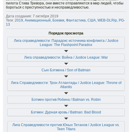
пилота Стива Тревора, они вместе отправляются в мир людей, чтобы
бороться с преступностью и несправедливостью.
Дата создания: 7 октября 2019
Теги:
2019
,
Анимационный
,
Боевик
,
Фантастика
,
США
,
WEB-DLRip
,
PG-
13
Порядок просмотра
Лига справедливости: Парадокс источника конфликта / Justice
League: The Flashpoint Paradox
Лига справедливости: Война / Justice League: War
Сын Бэтмена / Son of Batman
Лига Справедливости: Трон Атлантиды / Justice League: Throne of
Atlantis
Бэтмен против Робина / Batman vs. Robin
Бэтмен: Дурная кровь / Batman: Bad Blood
Лига Справедливости против Юных Титанов / Justice League vs.
Teen Titans