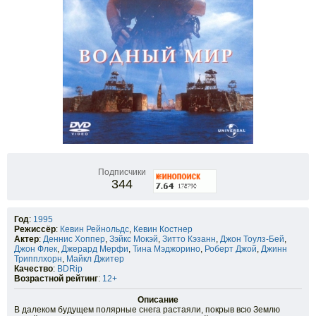
Подписчики
344
Год
:
1995
Режиссёр
:
Кевин Рейнольдс
,
Кевин Костнер
Актер
:
Деннис Хоппер
,
Зэйкс Мокэй
,
Зитто Кэзанн
,
Джон Тоулз-Бей
,
Джон Флек
,
Джерард Мерфи
,
Тина Мэджорино
,
Роберт Джой
,
Джинн
Трипплхорн
,
Майкл Джитер
Качество
:
BDRip
Возрастной рейтинг
:
12+
Описание
В далеком будущем полярные снега растаяли, покрыв всю Землю