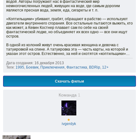
водой. Авторы погружают нас в фантастический мир
немногочисленных людей, живущих на воде, где самым дорогим
являются пресная вода, земля, еда, сигареты и т. п.
«Коптильщики» убивают, грабят, обращают в рабство — используют
двигатели внутреннего сгорания. Все остальные пытаются выжить, кто
как может, а Кевин Костнер плавает сам по себе на своей
фантастической лодке, но объединяет их всех одно — все они ищут
остров.
В одной из колоний живут очень красивая женщина и девочка с
татуировкой на спине. А татуировка эта — часть карты, на которой и
указан этот остров. Естественно, за ней и охотятся «коптильщики»…
Дата создания: 16 декабря 2013
Теги:
1995
,
Боевик
,
Приключения
,
Фантастика
,
BDRip
,
12+
Скачать фильм
Команда
1
★
ivgerdyk