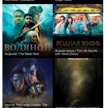
Мир реки / Riverworld
Вода / Water
+4
−1
Водная жизнь / The Life Aquatic
Водяной / The Water Man
with Steve Zissou
+3
+6
Аватар: Путь воды / Avatar: The