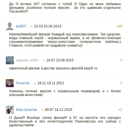
Да !!! котяра 007 согласен с тобой !!! Один из моих любимых
фильмов ,особенно полная версия . За это админам отдельное
Пасасибо!!!
kot007
10:19 25.06.2023
+10
•
Наилюбимейший фильм! Каждый год пересматриваю. Так здорово,
когда главный герой - нормальный мужик, а не феменестическая
сорокакилограмовая черно-азиатская толерантная бабёнка:)
Главное, чтоб ремейк не надумали снимать))
zaguzin_1999
16:07 15.08.2022
0
○
афигенный фильм. в дестве казалось фигнёй какой то
Pavel-kk
19:11 18.11.2021
0
○
Наконец полная версия с нормальным переводом) и с более
хорошим качеством)
Юра Шлапак
00:07 16.12.2020
+1
○
О Дааа!!! Вообще супер фильм!!! в 97 на кассете его заездил
Качественный и без политподоплёк Пересмотрю его сейчас с
удовольствием