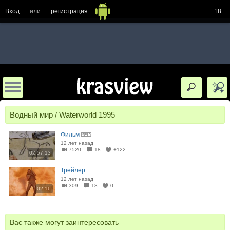
Вход
или
регистрация
18+
Водный мир / Waterworld 1995
Фильм
12 лет назад
7520
18
+122
02:57:13
Трейлер
12 лет назад
309
18
0
02:16
Вас также могут заинтересовать