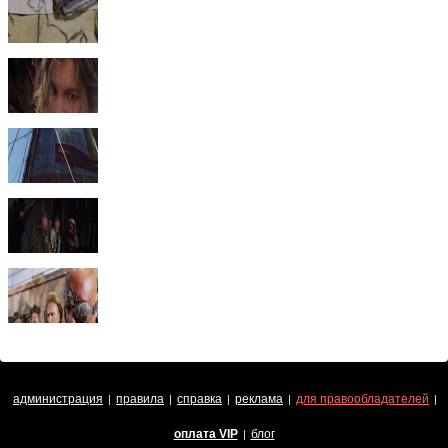
администрация
правила
справка
реклама
для правообладателей
|
|
|
|
|
оплата VIP
блог
|