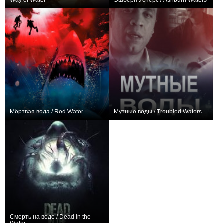
Way of Water
Эшбёрн Уотерс / Ashburn Waters
+317
+1
Мёртвая вода / Red Water
Мутные воды / Troubled Waters
0
0
Смерть на воде / Dead in the