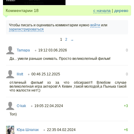
Water
−2
Комментарии
18
с начала
|
дерево
Чтобы писать и оценивать комментарии нужно
войти
или
зарегистрироваться
1
2
→
Tamapa
19:12 03.06.2026
0
○
Да... умели раньше снимать. Просто великолепный фильм!
llistt
00:46 25.12.2025
0
○
отличный фильм! хз за что обсирают!! Влюбом случае
великолепная игра актеров! А Кевин ,такой молодой,а Пынька такой
что жалости нет!;)
O kak
19:05 22.04.2024
+3
○
Топ)
Юра Шлапак
22:35 04.02.2024
+6
○