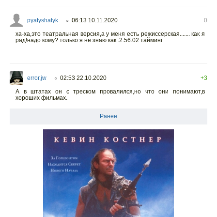
pyatyshatyk
06:13 10.11.2020
0
○
ха-ха,это театральная версия,а у меня есть режиссерская....... как я
рад!надо кому? только я не знаю как .2.56.02 тайминг
error.jw
02:53 22.10.2020
+3
○
А в штатах он с треском провалился,но что они понимают,в
хороших фильмах.
Ранее