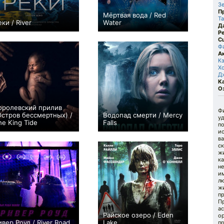
З
П
Мёртвая вода / Red
Ta
еки / River
Water
Д
+1
0
Р
С
Ф
А
К
Х
Д
К
О
оролевский прилив
Ф
Остров бессмертных) /
Водопад смерти / Mercy
у
he King Tide
Falls
по
+4
−7
и
ва
с
жи
ка
н
и
лю
жи
пр
П
ас
Райское озеро / Eden
ор
ивер Роуд / River Road
Lake
пр