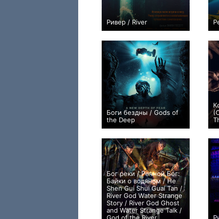
Ривер / River
Р
−1
К
Боги бездны / Gods of
(
the Deep
T
−5
Бог реки / Речной Бог:
Байки о водяном / He
Shen Gui Shui Guai Tan /
River God Water Strange
Story / River God Ghost
and Water Strange Talk /
God of the River
Р