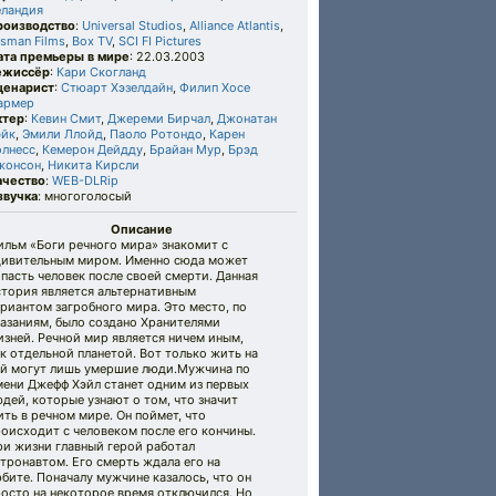
еландия
роизводство
:
Universal Studios
,
Alliance Atlantis
,
sman Films
,
Box TV
,
SCI FI Pictures
ата премьеры в мире
: 22.03.2003
ежиссёр
:
Кари Скогланд
ценарист
:
Стюарт Хэзелдайн
,
Филип Хосе
армер
ктер
:
Кевин Смит
,
Джереми Бирчал
,
Джонатан
эйк
,
Эмили Ллойд
,
Паоло Ротондо
,
Карен
олнесс
,
Кемерон Дейдду
,
Брайан Мур
,
Брэд
жонсон
,
Никита Кирсли
ачество
:
WEB-DLRip
звучка
: многоголосый
Описание
ильм «Боги речного мира» знакомит с
дивительным миром. Именно сюда может
пасть человек после своей смерти. Данная
стория является альтернативным
риантом загробного мира. Это место, по
казаниям, было создано Хранителями
зней. Речной мир является ничем иным,
к отдельной планетой. Вот только жить на
ей могут лишь умершие люди.Мужчина по
мени Джефф Хэйл станет одним из первых
дей, которые узнают о том, что значит
ть в речном мире. Он поймет, что
оисходит с человеком после его кончины.
ри жизни главный герой работал
тронавтом. Его смерть ждала его на
бите. Поначалу мужчине казалось, что он
осто на некоторое время отключился. Но