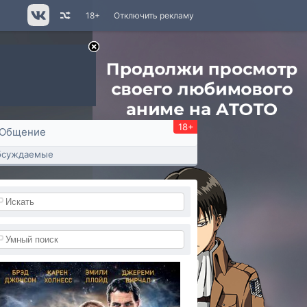
18+
Отключить рекламу
18+
Общение
бсуждаемые