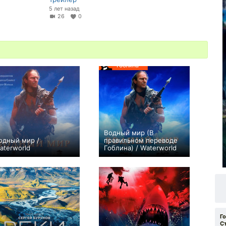
5 лет назад
26
0
Водный мир (В
одный мир /
правильном переводе
aterworld
Гоблина) / Waterworld
+122
+12
Г
С