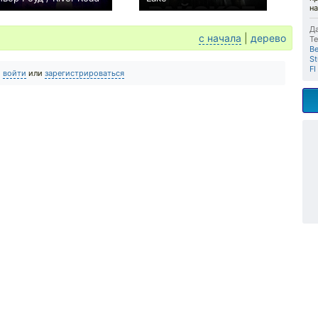
на
0
+16
Да
с начала
|
дерево
Те
В
St
FI
о
войти
или
зарегистрироваться