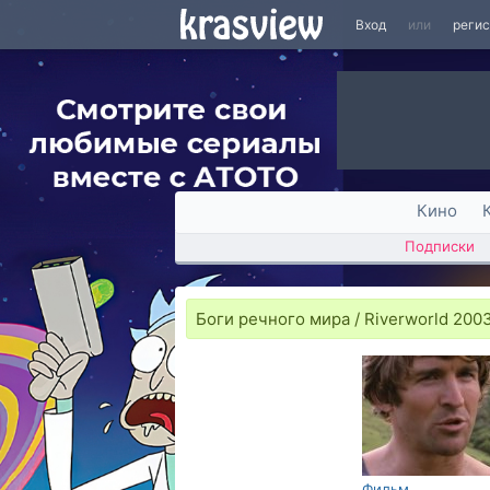
Вход
или
реги
Кино
Подписки
Боги речного мира / Riverworld 200
Фильм