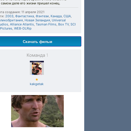
 самом деле его жизни пришел конец.
та создания: 11 апреля 2021
ги:
2003
,
Фантастика
,
Фэнтези
,
Канада
,
США
,
еликобритания
,
Новая Зеландия
,
Universal
udios
,
Alliance Atlantis
,
Tasman Films
,
Box TV
,
SCI
 Pictures
,
WEB-DLRip
Скачать фильм
Команда
1
★
kakgetak