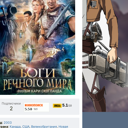
Подписчики
5.1
/10
2
од
:
2003
трана
:
Канада
,
США
,
Великобритания
,
Новая