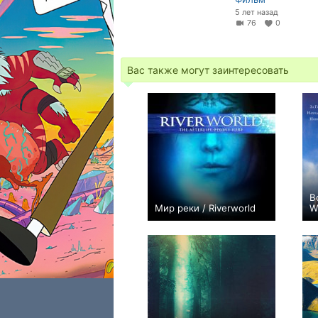
5 лет назад
76
0
Вас также могут заинтересовать
В
Мир реки / Riverworld
W
+4