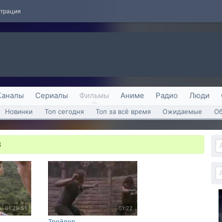
страция
Каналы
Сериалы
Фильмы
Аниме
Радио
Люди
Новинки
Топ сегодня
Топ за всё время
Ожидаемые
О
3
01:29:51
01:22
Трейлер