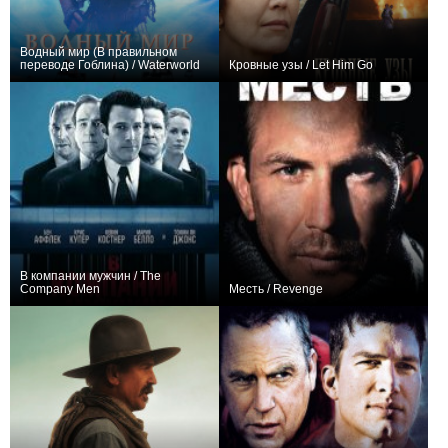
Водный мир (В правильном
переводе Гоблина) / Waterworld
Кровные узы / Let Him Go
+12
+5
В компании мужчин / The
Company Men
Месть / Revenge
+12
+9