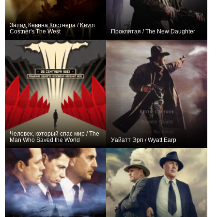
Запад Кевина Костнера / Kevin
Costner's The West
Проклятая / The New Daughter
+3
7
87
+5
Человек, который спас мир / The
Man Who Saved the World
Уайатт Эрп / Wyatt Earp
+8
+6