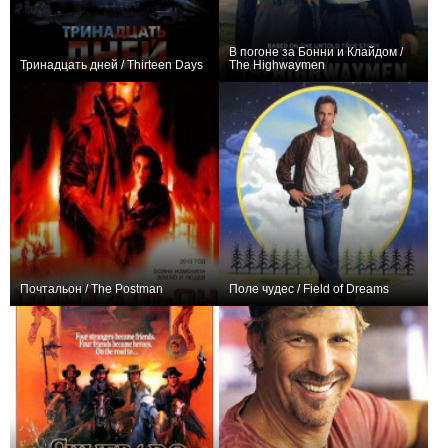
В погоне за Бонни и Клайдом /
Тринадцать дней / Thirteen Days
The Highwaymen
+2
0
Почтальон / The Postman
Поле чудес / Field of Dreams
+2
+2