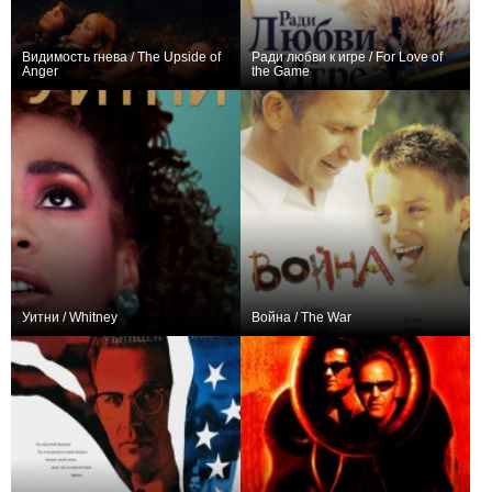
Видимость гнева / The Upside of
Ради любви к игре / For Love of
Anger
the Game
+1
+2
Уитни / Whitney
Война / The War
+4
0