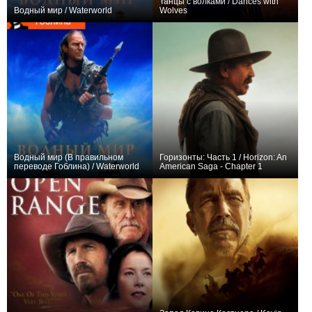
Танцы с волками / Dances with
Водный мир / Waterworld
Wolves
+122
+21
Водный мир (В правильном
Горизонты: Часть 1 / Horizon: An
переводе Гоблина) / Waterworld
American Saga - Chapter 1
+12
+23