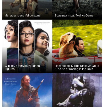
Йеллоустоун / Yellowstone
Большая игра / Molly's Game
+2786
53
6457
+233
Скрытые фигуры / Hidden
Невероятный мир глазами Энцо
Figures
/ The Art of Racing in the Rain
+189
+88