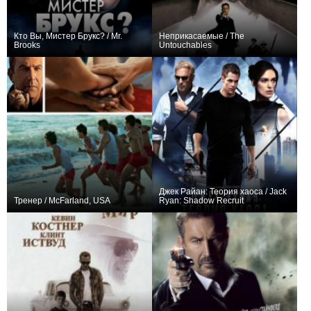
Кто Вы, Мистер Брукс? / Mr.
Неприкасаемые / The
Brooks
Untouchables
+80
+47
Джек Райан: Теория хаоса / Jack
Тренер / McFarland, USA
Ryan: Shadow Recruit
+56
+26