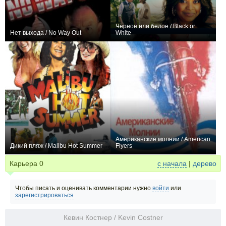
Чёрное или белое / Black or
Нет выхода / No Way Out
White
0
+1
Американские молнии / American
Дикий пляж / Malibu Hot Summer
Flyers
0
0
Карьера
0
с начала
|
дерево
Чтобы писать и оценивать комментарии нужно
войти
или
зарегистрироваться
Кевин Костнер / Kevin Costner