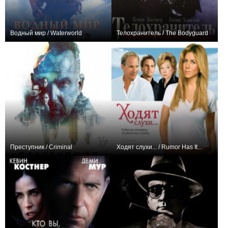
Водный мир / Waterworld
Телохранитель / The Bodyguard
+122
+34
Преступник / Criminal
Ходят слухи... / Rumor Has It...
+118
+28