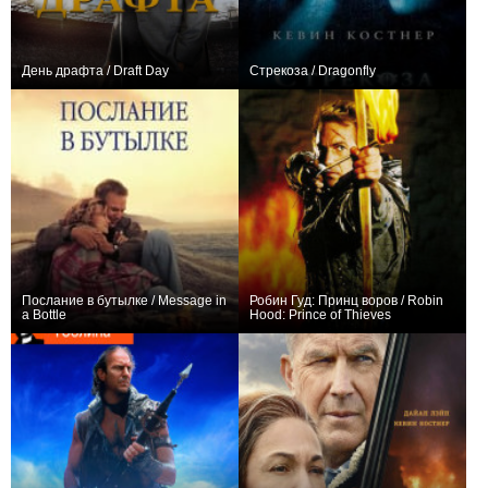
День драфта / Draft Day
Стрекоза / Dragonfly
+18
+29
Послание в бутылке / Message in
Робин Гуд: Принц воров / Robin
a Bottle
Hood: Prince of Thieves
+11
+12