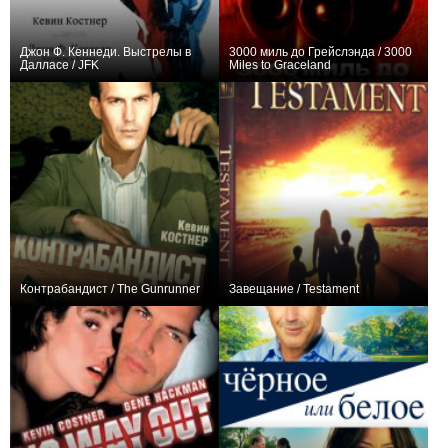
Джон Ф. Кеннеди. Выстрелы в
3000 миль до Грейслэнда / 3000
Далласе / JFK
Miles to Graceland
0
0
Контрабандист / The Gunrunner
Завещание / Testament
0
0