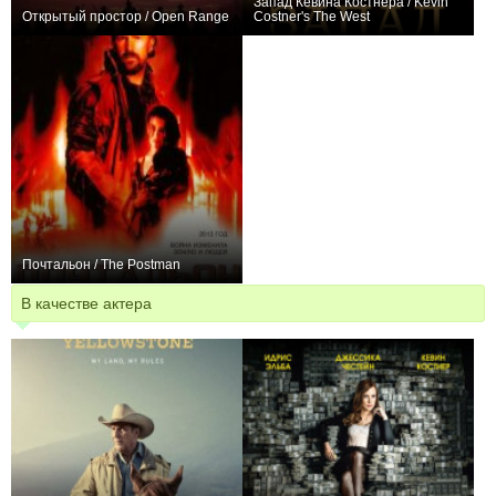
Запад Кевина Костнера / Kevin
Открытый простор / Open Range
Costner's The West
+12
+3
7
87
Почтальон / The Postman
+2
В качестве актера