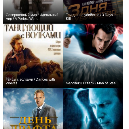
Совершенный мир / Идеальный
Три дня на убийство / 3 Days to
мир / A Perfect World
Kill
+24
+29
Танцы с волками / Dances with
Wolves
Человек из стали / Man of Steel
+21
+18