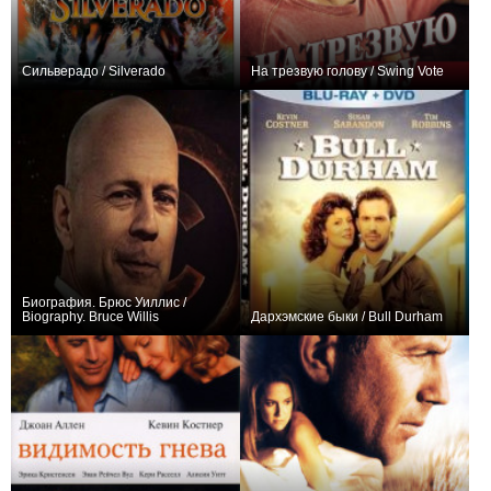
Сильверадо / Silverado
На трезвую голову / Swing Vote
+7
0
Биография. Брюс Уиллис /
Biography. Bruce Willis
Дархэмские быки / Bull Durham
+3
+1