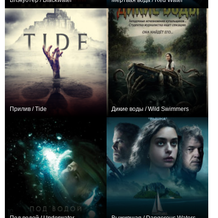
Блэкуотер / Blackwater
Мёртвая вода / Red Water
0
0
Прилив / Tide
Дикие воды / Wild Swimmers
0
0