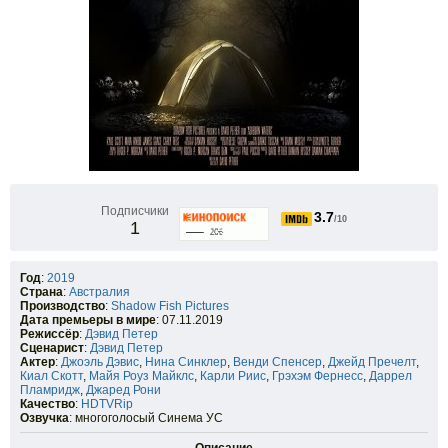
Подписчики
3.7
/10
1
Год
:
2019
Страна
:
Австралия
Производство
:
Shadow Fish Pictures
Дата премьеры в мире
: 07.11.2019
Режиссёр
:
Дэвид Петер
Сценарист
:
Дэвид Петер
Актер
:
Джоэль Дэвис
,
Нина Синклер
,
Венди Спенсер
,
Джейд Пречелт
,
Киал Скотт
,
Майя Роуз Майклс
,
Карли Риис
,
Грэхэм Фернесс
,
Даррел
Пламридж
,
Джаред Рони
Качество
:
HDTVRip
Озвучка
: многоголосый Синема УС