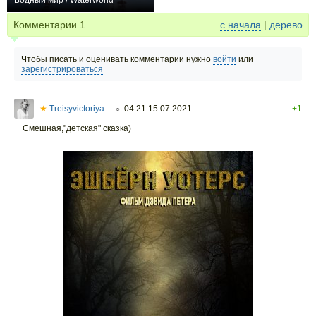
Водный мир / Waterworld
+122
Комментарии
1
с начала
|
дерево
Чтобы писать и оценивать комментарии нужно
войти
или
зарегистрироваться
★
Treisyvictoriya
04:21 15.07.2021
+1
○
Смешная,"детская" сказка)