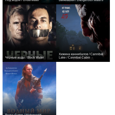
Под водой / Underwater
Выжившая / Dangerous Waters
+126
+12
Хижина каннибалов / Cannibal
Чёрные воды / Black Water
Lake / Cannibal Cabin
−2
−3