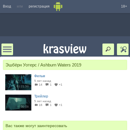
Вход
или
регистрация
18+
Эшбёрн Уотерс / Ashburn Waters 2019
Фильм
5 лет назад
14
1
+1
01:21:50
Трейлер
5 лет назад
16
1
+1
00:58
Вас также могут заинтересовать