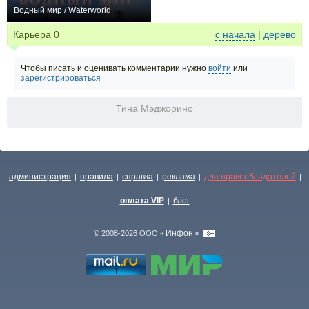
Водный мир / Waterworld
+122
Карьера
0
с начала
|
дерево
Чтобы писать и оценивать комментарии нужно
войти
или
зарегистрироваться
Тина Мэджорино
администрация
правила
справка
реклама
для правообладателей
|
|
|
|
|
оплата VIP
блог
|
Инфон
© 2008-2026 ООО «
»