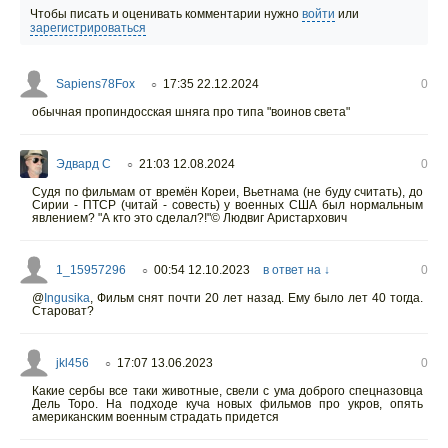
Чтобы писать и оценивать комментарии нужно
войти
или
зарегистрироваться
Sapiens78Fox
17:35 22.12.2024
0
○
обычная пропиндосская шняга про типа "воинов света"
Эдвард С
21:03 12.08.2024
0
○
Судя по фильмам от времён Кореи, Вьетнама (не буду считать), до
Сирии - ПТСР (читай - совесть) у военных США был нормальным
явлением? "А кто это сделал?!"© Людвиг Аристархович
1_15957296
00:54 12.10.2023
в ответ на ↓
0
○
@
Ingusika
,
Фильм снят почти 20 лет назад. Ему было лет 40 тогда.
Староват?
jkl456
17:07 13.06.2023
0
○
Какие сербы все таки животные, свели с ума доброго спецназовца
Дель Торо. На подходе куча новых фильмов про укров, опять
американским военным страдать придется