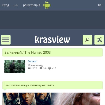
Вход
или
регистрация
18+
Загнанный / The Hunted 2003
Фильм
12 лет назад
1475
10
+17
01:34:36
Вас также могут заинтересовать