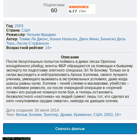
Подписчики
60
Год
:
2003
Страна
:
США
Режиссёр
:
Уильям Фридкин
Актер
:
Томми Ли Джонс
,
Конни Нильсен
,
Джон Финн
,
Бенисио Дель
Торо
,
Лесли Стефансон
Возрастной рейтинг
:
16+
Описание
После безуспешных попыток поймать в диких лесах Орегона
изощрённого убийцу, агенты ФБР обращаются за помощью к бывшему
эксперту по подготовке элитного спецназа Эл Ти Бонэму. Только он в
силах выследить и нейтрализовать Арона Хэллема, своего лучшего
ученика, умеющего выживать в экстремальных условиях, даже когда
шансы равны нулю. Хэллем – гений слежки и маскировки, убийство –
его любимое ремесло, но после очередной операции в «горячей
точке» его разум не покинул поле боя, и теперь остановить
безжалостного «охотника» на людей сумеет лишь тот, кто сделал из
него «неуловимое орудие смерти», никогда не дающее осечек.
Дата создания: 30 июля 2014
Теги:
Фильм
,
Боевик
,
Триллер
,
Драма
,
Криминал
,
США
,
2003
,
16+
Скачать фильм