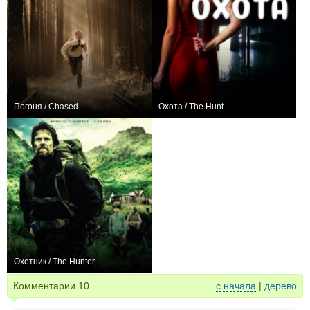
Погоня / Chased
Охота / The Hunt
+1
0
Охотник / The Hunter
+16
Комментарии
10
с начала
|
дерево