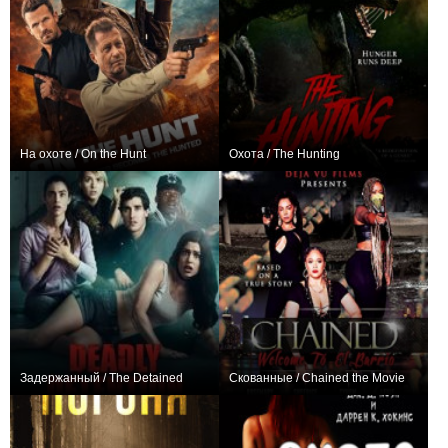
На охоте / On the Hunt
Охота / The Hunting
0
0
Задержанный / The Detained
Скованные / Chained the Movie
0
0