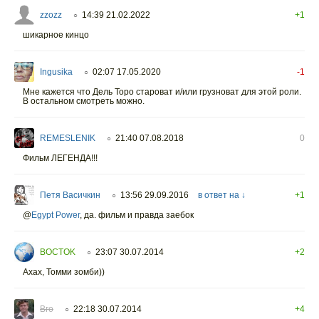
zzozz
14:39 21.02.2022
+1
○
шикарное кинцо
Ingusika
02:07 17.05.2020
-1
○
Мне кажется что Дель Торо староват и/или грузноват для этой роли.
В остальном смотреть можно.
REMESLENIK
21:40 07.08.2018
0
○
Фильм ЛЕГЕНДА!!!
Петя Васичкин
13:56 29.09.2016
в ответ на ↓
+1
○
@
Egypt Power
,
да. фильм и правда заебок
BOCTOK
23:07 30.07.2014
+2
○
Ахах, Томми зомби))
Вго
22:18 30.07.2014
+4
○