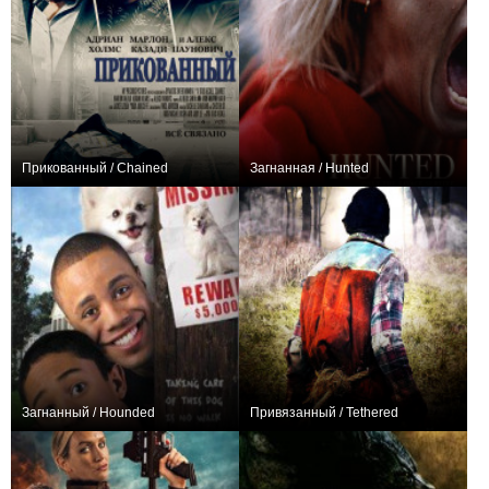
Прикованный / Chained
Загнанная / Hunted
0
+2
Загнанный / Hounded
Привязанный / Tethered
0
+1