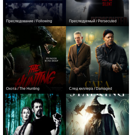
Преследование / Following
Преследуемый / Persecuted
+1
0
Охота / The Hunting
След киллера / Damaged
0
+9