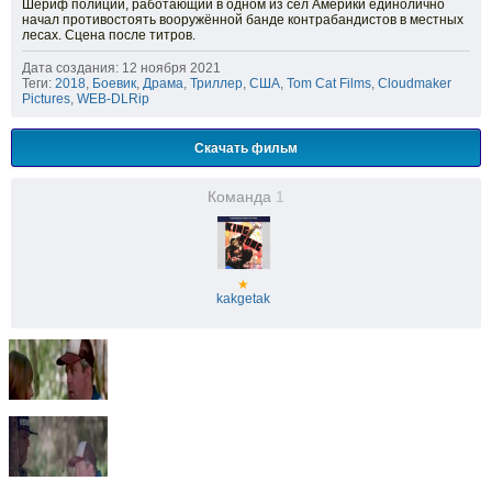
Шериф полиции, работающий в одном из сёл Америки единолично
начал противостоять вооружённой банде контрабандистов в местных
лесах. Сцена после титров.
Дата создания: 12 ноября 2021
Теги:
2018
,
Боевик
,
Драма
,
Триллер
,
США
,
Tom Cat Films
,
Cloudmaker
Pictures
,
WEB-DLRip
Скачать фильм
Команда
1
★
kakgetak