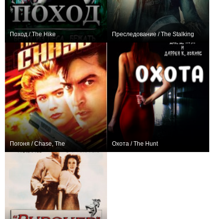
Поход / The Hike
Преследование / The Stalking
0
−1
Погоня / Chase, The
Охота / The Hunt
+8
0