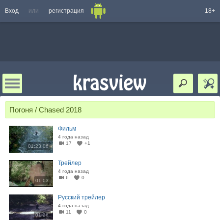
Вход
или
регистрация
18+
Погоня / Chased 2018
Фильм
4 года назад
17
+1
01:23:06
Трейлер
4 года назад
6
0
01:03
Русский трейлер
4 года назад
11
0
01:26