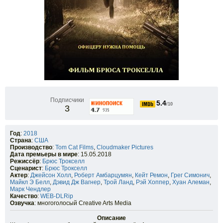
Подписчики
5.4
/10
3
Год
:
2018
Страна
:
США
Производство
:
Tom Cat Films
,
Cloudmaker Pictures
Дата премьеры в мире
: 15.05.2018
Режиссёр
:
Брюс Трокселл
Сценарист
:
Брюс Трокселл
Актер
:
Джейсон Холл
,
Роберт Амбарцумян
,
Кейт Ремон
,
Грег Симонич
,
Майкл Э Белл
,
Дэвид Дж Вагнер
,
Трой Ланд
,
Рэй Хоппер
,
Хуан Алеман
,
Марк Чендлер
Качество
:
WEB-DLRip
Озвучка
: многоголосый Creative Arts Media
Описание