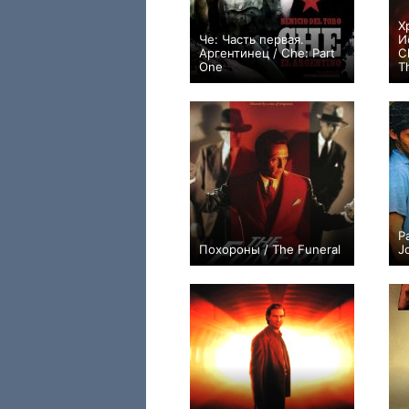
Х
Че: Часть первая.
И
Аргентинец / Che: Part
C
One
T
+1
Р
Похороны / The Funeral
J
0