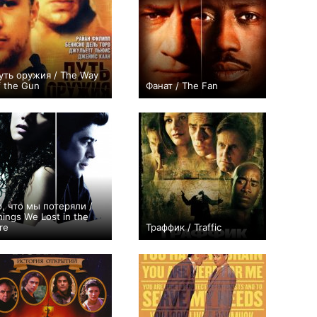
уть оружия / The Way
f the Gun
Фанат / The Fan
+7
+6
о, что мы потеряли /
hings We Lost in the
re
Траффик / Traffic
+4
0