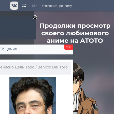
18+
Отключить рекламу
18+
Общение
енисио Дель Торо / Benicio Del Toro