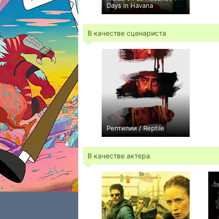
Days in Havana
0
В качестве сценариста
Рептилии / Reptile
+90
В качестве актера