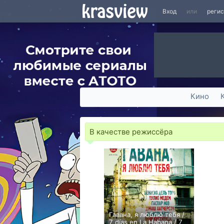
Вход
или
реги
Кино
В качестве режиссёра
Гавана, я люблю тебя /
7 días en La Habana / 7