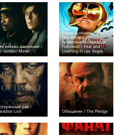
Страх и ненависть в
Лас-Вегасе (В
правильном переводе
ез резких движений /
Гоблина) / Fear and
o Sudden Move
Loathing in Las Vegas
+21
+16
отерянный рай /
aradise Lost
Обещание / The Pledge
+16
+8