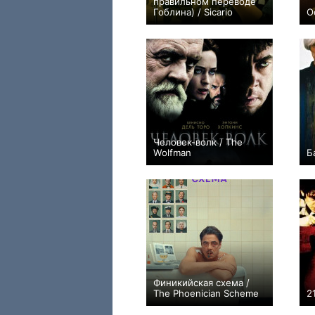
правильном переводе
Гоблина) / Sicario
О
+66
Человек-волк / The
Wolfman
Б
+21
Финикийская схема /
The Phoenician Scheme
2
+66