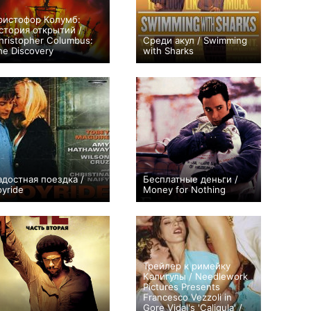
ристофор Колумб:
стория открытий /
hristopher Columbus:
Среди акул / Swimming
he Discovery
with Sharks
0
+2
адостная поездка /
Бесплатные деньги /
oyride
Money for Nothing
0
0
Трейлер к римейку
Калигулы / Needlework
Pictures Presents
Francesco Vezzoli in
Gore Vidal's 'Caligula' /