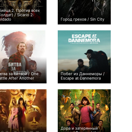
бийца 2. Против всех
Солдат) / Sicario 2:
oldado
Город грехов / Sin City
+192
+71
итва за битвой / One
Побег из Даннеморы /
attle After Another
Escape at Dannemora
+72
+53
7
401
Дора и затерянный