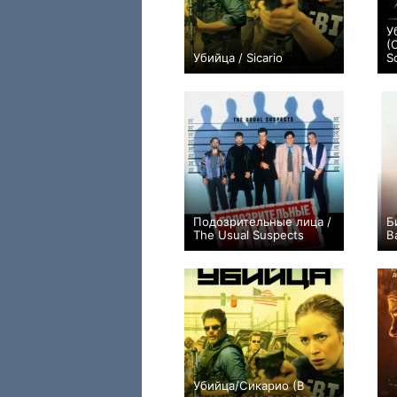
У
(
Убийца / Sicario
S
+373
Подозрительные лица /
Б
The Usual Suspects
B
+45
Убийца/Сикарио (В