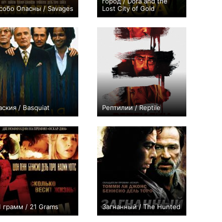
город / Dora and the
собо Опасны / Savages
Lost City of Gold
+23
+27
аския / Basquiat
Рептилии / Reptile
+1
+90
1 грамм / 21 Grams
Загнанный / The Hunted
+18
+17