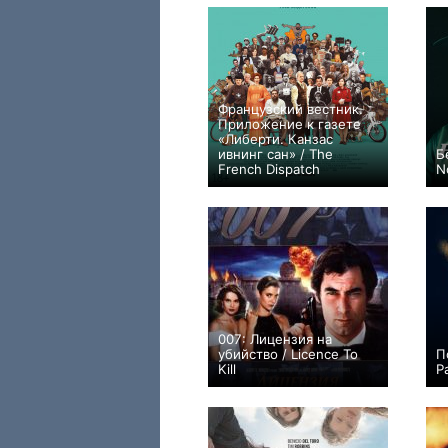
Французский вестник.
Приложение к газете
«Либерти. Канзас
ивнинг сан» / The
Б
French Dispatch
N
+29
007: Лицензия на
убийство / Licence To
П
Kill
P
+9