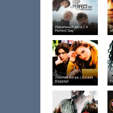
Идеальный день / A
П
Perfect Day
o
+9
Т
Лишний багаж / Excess
T
Baggage
Fi
+3