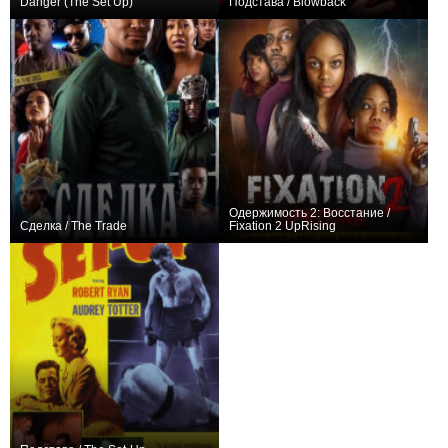
Danger (The Set Up)
Подстава / Blowback
+1
0
Одержимость 2: Восстание /
Сделка / The Trade
Fixation 2 UpRising
0
0