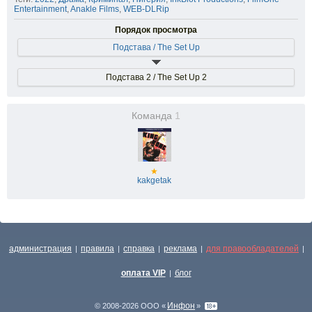
Entertainment
,
Anakle Films
,
WEB-DLRip
Порядок просмотра
Подстава / The Set Up
Подстава 2 / The Set Up 2
Команда
1
★
kakgetak
администрация
правила
справка
реклама
для правообладателей
|
|
|
|
|
оплата VIP
блог
|
Инфон
© 2008-2026 ООО «
»