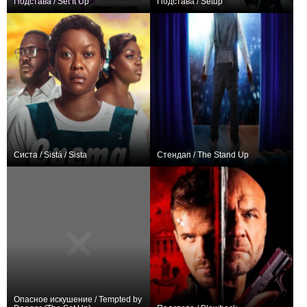
Подстава / Set It Up
Подстава / Setup
+49
+3
Систа / Sistá / Sista
Стендап / The Stand Up
0
0
Опасное искушение / Tempted by