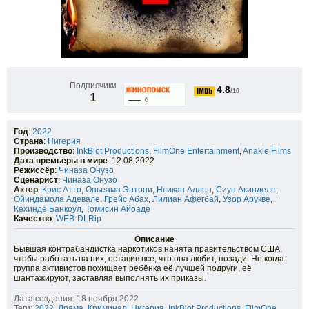
Подписчики
4.8
/10
1
Год
:
2022
Страна
:
Нигерия
Производство
:
InkBlot Productions
,
FilmOne Entertainment
,
Anakle Films
Дата премьеры в мире
: 12.08.2022
Режиссёр
:
Чиназа Онузо
Сценарист
:
Чиназа Онузо
Актер
:
Крис Атто
,
Оньеама Энтони
,
Нсикан Аллен
,
Сиун Акинделе
,
Ойиндамола Адевале
,
Грейс Абах
,
Лилиан Афегбай
,
Узор Арукве
,
Кехинде Банкоул
,
Томисин Айоаде
Качество
:
WEB-DLRip
Описание
Бывшая контрабандистка наркотиков нанята правительством США,
чтобы работать на них, оставив все, что она любит, позади. Но когда
группа активистов похищает ребёнка её лучшей подруги, её
шантажируют, заставляя выполнять их приказы.
Дата создания: 18 ноября 2022
Теги:
2022
,
Драма
,
Криминал
,
Нигерия
,
InkBlot Productions
,
FilmOne