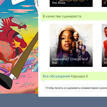
the Boss
2
0
В качестве сценариста
Адвокаты / Charge and
К
Bail
B
0
Все обсуждения.
Карьера
0
Чтобы писать и оценивать комментарии нужн