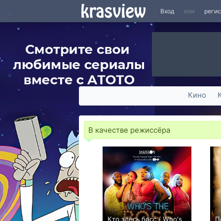
Вход
или
реги
Кино
В качестве режиссёра
Кто здесь босс / Who's
П