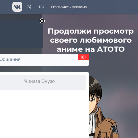
18+
Отключить рекламу
18+
Общение
Чиназа Онузо