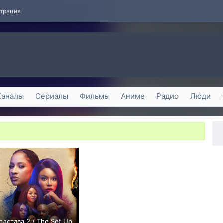
страция
Каналы
Сериалы
Фильмы
Аниме
Радио
Люди
одстава 2 / The Set Up