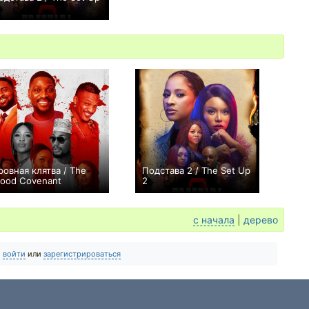
0
ровная клятва / The
Подстава 2 / The Set Up
lood Covenant
2
0
0
с начала
|
дерево
о
войти
или
зарегистрироваться