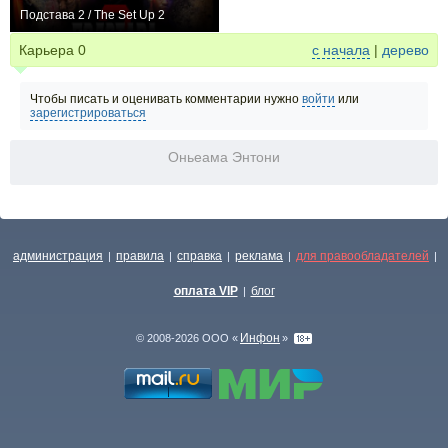
Подстава 2 / The Set Up 2
0
Карьера
0
с начала
|
дерево
Чтобы писать и оценивать комментарии нужно
войти
или
зарегистрироваться
Оньеама Энтони
администрация
правила
справка
реклама
для правообладателей
|
|
|
|
|
оплата VIP
блог
|
Инфон
© 2008-2026 ООО «
»