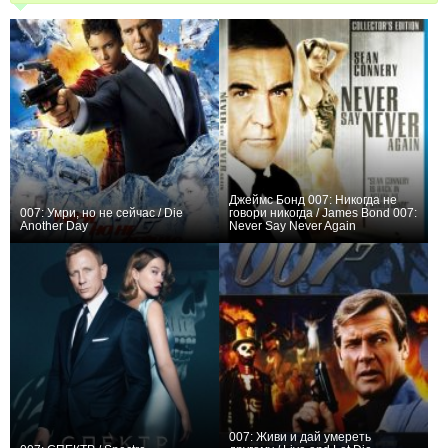
Джеймс Бонд 007: Никогда не
007: Умри, но не сейчас / Die
говори никогда / James Bond 007:
Another Day
Never Say Never Again
0
+1
007: Живи и дай умереть