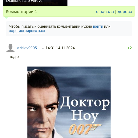
Diamonds are Forever
+14
Комментарии
1
с начала
|
дерево
Чтобы писать и оценивать комментарии нужно
войти
или
зарегистрироваться
azhiev9995
14:31 14.11.2024
+2
○
годго