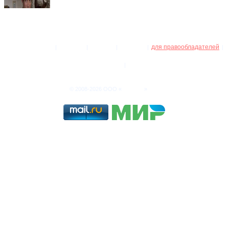
администрация
правила
справка
реклама
для правообладателей
|
|
|
|
|
оплата VIP
блог
|
Инфон
© 2008-2026 ООО «
»