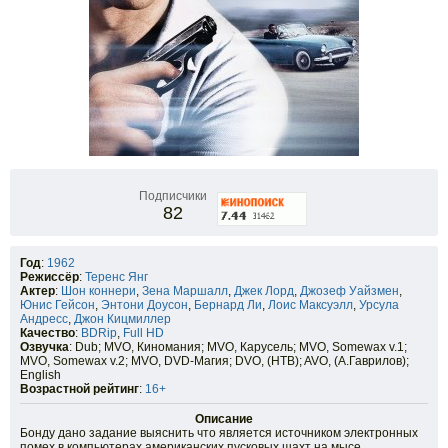
Подписчики
82
Год
:
1962
Режиссёр
:
Теренс Янг
Актер
:
Шон коннери
,
Зена Маршалл
,
Джек Лорд
,
Джозеф Уайзмен
,
Юнис Гейсон
,
Энтони Доусон
,
Бернард Ли
,
Лоис Максуэлл
,
Урсула
Андресс
,
Джон Кицмиллер
Качество
:
BDRip
,
Full HD
Озвучка
: Dub; MVO, Киномания; MVO, Карусель; MVO, Somewax v.1;
MVO, Somewax v.2; MVO, DVD-Магия; DVO, (НТВ); AVO, (А.Гаврилов);
English
Возрастной рейтинг
:
16+
Описание
Бонду дано задание выяснить что является источником электронных
помех в компьютерах американских пусковых шахт на мысе