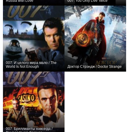
Russia with Love
007: You Only Live Twice
+17
0
007: И целого мира мало / The
World Is Not Enough
Доктор Стрэндж / Doctor Strange
+15
+547
007: Бриллианты навсегда /