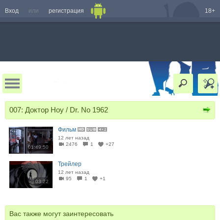
Вход
или
регистрация
18+
007: Доктор Ноу / Dr. No 1962
Фильм
12 лет назад
2476
1
+27
01:49:50
Трейлер
12 лет назад
95
1
+1
03:22
Вас также могут заинтересовать