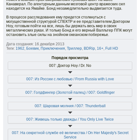
Канаверал. По агентурным данным мозговой центр вражеских сил
находится на Ямайке. Бонд незамедлительно выдвигается туда.
В процессе расследования ему придется столкнуться с
могущественной структурой СПЕКТР и ее представителем Доктором
Ноу, готовым пойти на все, лишь бы держать весь мир в своих
металлических руках. И только Бонд и его верный Валльтер ППК могут
остановить злые силы на знойном океанском побережье.
Дата создания: 16 декабря 2013
Теги:
1962
,
Боевик
,
Приключения
,
Триллер
,
BDRip
,
16+
,
Full HD
Порядок просмотра
007: Доктор Ноу / Dr. No
007: Из России с любовью / From Russia with Love
007: Голдфингер (Золотой палец) / 007: Goldfinger
007: Шаровая молния / 007: Thunderball
007: Живешь только дважды / You Only Live Twice
007: На секретной службе её величества / On Her Majesty's Secret
Service