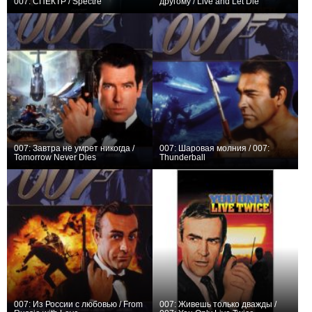
007: СПЕКТР / Spectre
другому / Live and Let Die
+1
+8
007: Завтра не умрет никогда /
007: Шаровая молния / 007:
Tomorrow Never Dies
Thunderball
+22
+14
007: Из России с любовью / From
007: Живешь только дважды /