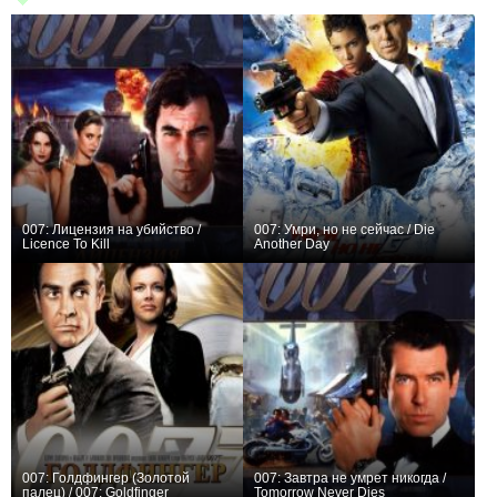
007: Лицензия на убийство /
007: Умри, но не сейчас / Die
Licence To Kill
Another Day
+9
0
007: Голдфингер (Золотой
007: Завтра не умрет никогда /
палец) / 007: Goldfinger
Tomorrow Never Dies