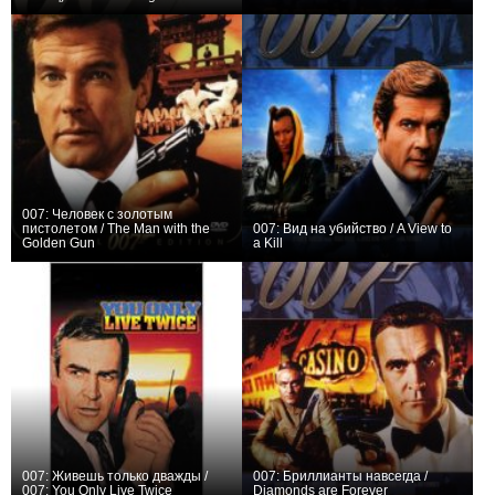
+17
+22
007: Человек с золотым
пистолетом / The Man with the
007: Вид на убийство / A View to
Golden Gun
a Kill
+8
0
007: Живешь только дважды /
007: Бриллианты навсегда /
007: You Only Live Twice
Diamonds are Forever