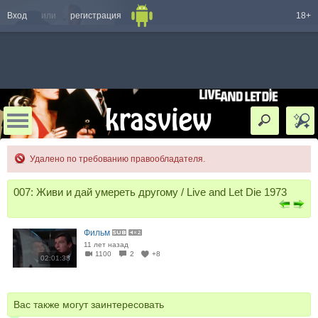
Вход
или
регистрация
18+
Удалено по требованию правообладателя.
007: Живи и дай умереть другому / Live and Let Die 1973
Фильм
11 лет назад
1100
2
+8
02:01:38
Вас также могут заинтересовать