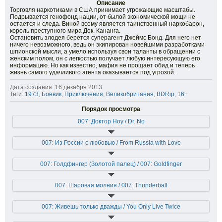
Описание
Торговля наркотиками в США принимает угрожающие масштабы.
Подрывается генофонд нации, от былой экономической мощи не
остается и следа. Виной всему является таинственный наркобарон,
король преступного мира Док. Кананга.
Остановить злодея берется суперагент Джеймс Бонд. Для него нет
ничего невозможного, ведь он экипирован новейшими разработками
шпионской мысли, а умело используя свои таланты в обращении с
женским полом, он с легкостью получает любую интересующую его
информацию. Но как известно, мафия не прощает обид и теперь
жизнь самого удачливого агента оказывается под угрозой.
Дата создания: 16 декабря 2013
Теги:
1973
,
Боевик
,
Приключения
,
Великобритания
,
BDRip
,
16+
Порядок просмотра
007: Доктор Ноу / Dr. No
007: Из России с любовью / From Russia with Love
007: Голдфингер (Золотой палец) / 007: Goldfinger
007: Шаровая молния / 007: Thunderball
007: Живешь только дважды / You Only Live Twice