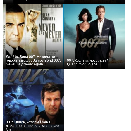
0
+14
Джеймс Бонд 007: Никогда не
говори никогда / James Bond 007:
007: Квант милосердия /
Never Say Never Again
Quantum of Solace
+1
+2
007: Шпион, который меня
любил / 007: The Spy Who Loved
Me