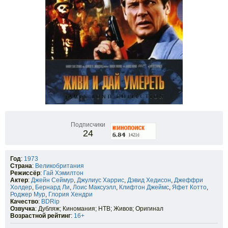
Подписчики
24
Год
:
1973
Страна
:
Великобритания
Режиссёр
:
Гай Хэмилтон
Актер
:
Джейн Сеймур
,
Джулиус Харрис
,
Дэвид Хедисон
,
Джеффри
Холдер
,
Бернард Ли
,
Лоис Максуэлл
,
Клифтон Джеймс
,
Яфет Котто
,
Роджер Мур
,
Глория Хендри
Качество
:
BDRip
Озвучка
: Дубляж; Киномания; НТВ; Живов; Оригинал
Возрастной рейтинг
:
16+