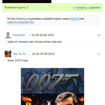
+8
Комментарии
2
с начала
|
дерево
Чтобы писать и оценивать комментарии нужно
войти
или
зарегистрироваться
NumanPi
22:59 18.06.2021
+2
○
один из лучших про бонда всем советую
Тра Та-Та
23:34 25.08.2015
+1
○
баян 1973 года