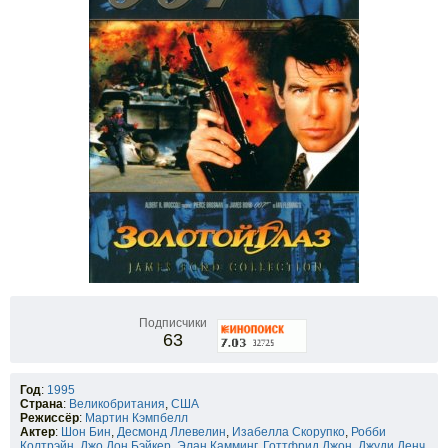
Подписчики
63
Год
:
1995
Страна
:
Великобритания
,
США
Режиссёр
:
Мартин Кэмпбелл
Актер
:
Шон Бин
,
Десмонд Ллевелин
,
Изабелла Скорупко
,
Робби
Колтрэйн
,
Джо Дон Бэйкер
,
Элан Камминг
,
Готтфрид Джон
,
Джуди Денч
,