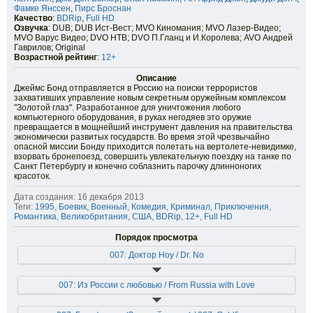
Фамке Янссен
,
Пирс Броснан
Качество
:
BDRip
,
Full HD
Озвучка
: DUB; DUB Ист-Вест; MVO Киномания; MVO Лазер-Видео;
MVO Варус Видео; DVO НТВ; DVO П.Гланц и И.Королева; AVO Андрей
Гаврилов; Original
Возрастной рейтинг
:
12+
Описание
Джеймс Бонд отправляется в Россию на поиски террористов
захвативших управление новым секретным оружейным комплексом
"Золотой глаз". Разработанное для уничтожения любого
компьютерного оборудования, в руках негодяев это оружие
превращается в мощнейший инструмент давления на правительства
экономически развитых государств. Во время этой чрезвычайно
опасной миссии Бонду приходится полетать на вертолете-невидимке,
взорвать бронепоезд, совершить увлекательную поездку на танке по
Санкт Петербургу и конечно соблазнить парочку длинноногих
красоток.
Дата создания: 16 декабря 2013
Теги:
1995
,
Боевик
,
Военный
,
Комедия
,
Криминал
,
Приключения
,
Романтика
,
Великобритания
,
США
,
BDRip
,
12+
,
Full HD
Порядок просмотра
007: Доктор Ноу / Dr. No
007: Из России с любовью / From Russia with Love