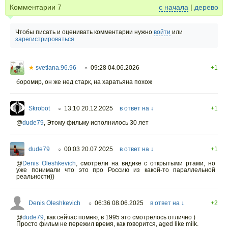
Комментарии
7
с начала
|
дерево
Чтобы писать и оценивать комментарии нужно
войти
или
зарегистрироваться
★
svetlana.96.96
09:28 04.06.2026
+1
○
боромир, он же нед старк, на харатьяна похож
Skrobot
13:10 20.12.2025
в ответ на ↓
+1
○
@
dude79
,
Этому фильму исполнилось 30 лет
dude79
00:03 20.07.2025
в ответ на ↓
+1
○
@
Denis Oleshkevich
,
смотрели на видике с открытыми ртами, но
уже понимали что это про Россию из какой-то параллельной
реальности))
Denis Oleshkevich
06:36 08.06.2025
в ответ на ↓
+2
○
@
dude79
,
как сейчас помню, в 1995 это смотрелось отлично )
Просто фильм не пережил время, как говорится, aged like milk.