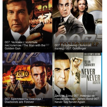
007: Человек с золотым
пистолетом / The Man with the
007: Голдфингер (Золотой
Golden Gun
палец) / 007: Goldfinger
+8
+17
Джеймс Бонд 007: Никогда не
007: Бриллианты навсегда /
говори никогда / James Bond 007:
Diamonds are Forever
Never Say Never Again
+14
+1