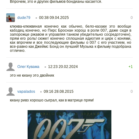
Впрочем, это и других фильмов бондианы касается.
dude79
00:38 09.04.2025
0
○
клюква-клюквиная конечно как обычно, бело-казаки это вообще
кабздец конечно, но Пирс Броснан хорош в роли 007, даже сидя в
запорожце ржавом и управляя танком убедительно сосредоточен),
прям его роль! сюжет конечно сплошная идиотия и цирк с конями,
как впрочем и все последующие фильмы о 007 с его участием, но
все-равно как Джеймс Бонд он лучший! Музыка к фильму подобрана
отлично.
Олег Кувама
12:23 20.02.2024
+1
○
это не киану это двойник
vapalados
09:16 28.08.2015
0
○
киану ривз хорошо сыграл, как в матрице прям!