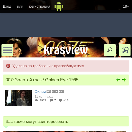
Вход
или
регистрация
18+
Удалено по требованию правообладателя.
007: Золотой глаз / Golden Eye 1995
Фильм
11 лет назад
2927
7
+13
02:10:00
Вас также могут заинтересовать