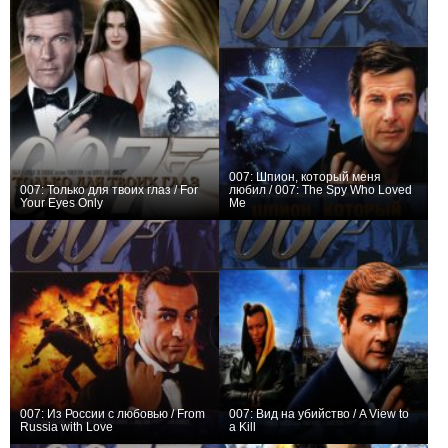
007: Шпион, который меня
007: Только для твоих глаз / For
любил / 007: The Spy Who Loved
Your Eyes Only
Me
+10
+8
007: Из России с любовью / From
007: Вид на убийство / A View to
Russia with Love
a Kill
+17
0