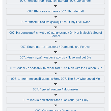
007: Голдфингер (Золотой палец) / 007: Goldfinger
007: Шаровая молния / 007: Thunderball
007: Живешь только дважды / You Only Live Twice
007: На секретной службе её величества / On Her Majesty's Secret
Service
007: Бриллианты навсегда / Diamonds are Forever
007: Живи и дай умереть другому / Live and Let Die
007: Человек с золотым пистолетом / The Man with the Golden Gun
007: Шпион, который меня любил / 007: The Spy Who Loved Me
007: Лунный гонщик / Moonraker
007: Только для твоих глаз / For Your Eyes Only
007: Осьминожка / Octopussy