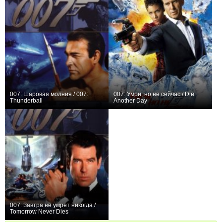
007: Шаровая молния / 007:
007: Умри, но не сейчас / Die
Thunderball
Another Day
+14
0
007: Завтра не умрет никогда /
Tomorrow Never Dies
+22