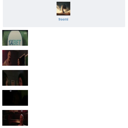
freeml