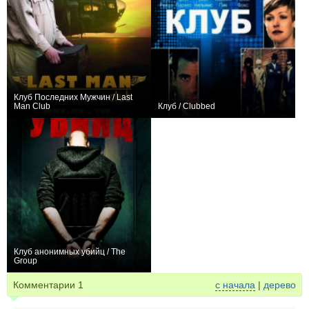
Клуб Последних Мужчин / Last
Man Club
Клуб / Clubbed
+2
0
Клуб анонимных убийц / The
Group
0
Комментарии
1
с начала
|
дерево