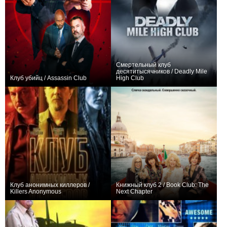
Смертельный клуб
десятитысячников / Deadly Mile
Клуб убийц / Assassin Club
High Club
+3
+1
Клуб анонимных киллеров /
Книжный клуб 2 / Book Club: The
Killers Anonymous
Next Chapter
0
+3