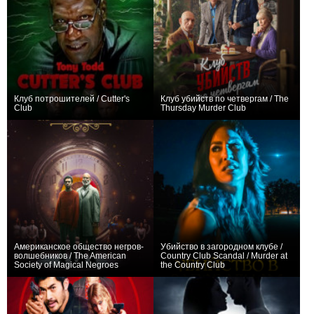
Клуб потрошителей / Cutter's
Клуб убийств по четвергам / The
Club
Thursday Murder Club
0
+140
Американское общество негров-
Убийство в загородном клубе /
волшебников / The American
Country Club Scandal / Murder at
Society of Magical Negroes
the Country Club
+3
0