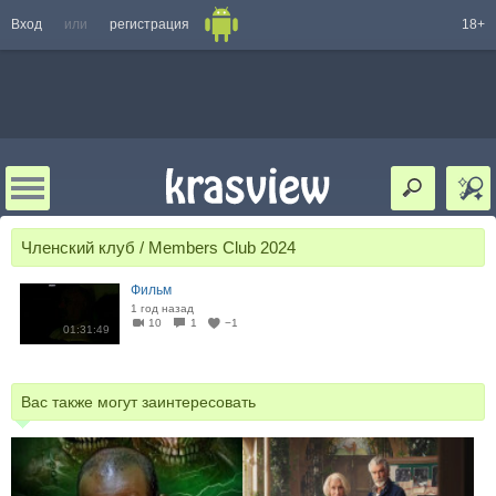
Вход
или
регистрация
18+
Членский клуб / Members Club 2024
Фильм
1 год назад
10
1
−1
01:31:49
Вас также могут заинтересовать