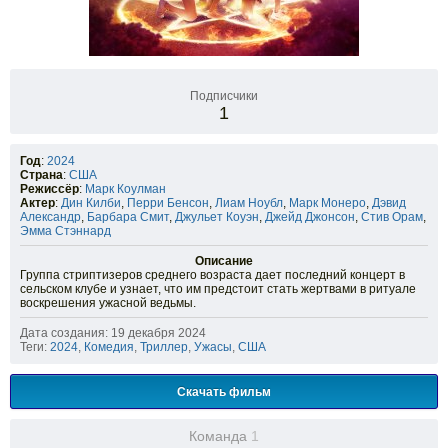
Подписчики
1
Год
:
2024
Страна
:
США
Режиссёр
:
Марк Коулман
Актер
:
Дин Килби
,
Перри Бенсон
,
Лиам Ноубл
,
Марк Монеро
,
Дэвид
Александр
,
Барбара Смит
,
Джульет Коуэн
,
Джейд Джонсон
,
Стив Орам
,
Эмма Стэннард
Описание
Группа стриптизеров среднего возраста дает последний концерт в
сельском клубе и узнает, что им предстоит стать жертвами в ритуале
воскрешения ужасной ведьмы.
Дата создания: 19 декабря 2024
Теги:
2024
,
Комедия
,
Триллер
,
Ужасы
,
США
Скачать фильм
Команда
1