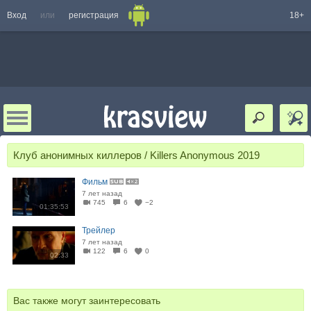
Вход
или
регистрация
18+
Клуб анонимных киллеров / Killers Anonymous 2019
Фильм
7 лет назад
745
6
−2
01:35:53
Трейлер
7 лет назад
122
6
0
02:33
Вас также могут заинтересовать