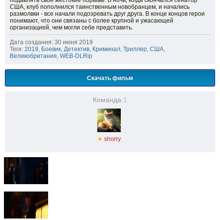
подавлять свои жестокие порывы. В ночь, когда скончался сенатор
США, клуб пополнился таинственным новобранцем, и начались
размолвки - все начали подозревать друг друга. В конце концов герои
понимают, что они связаны с более крупной и ужасающей
организацией, чем могли себе представить.
Дата создания: 30 июня 2019
Теги:
2019
,
Боевик
,
Детектив
,
Криминал
,
Триллер
,
США
,
Великобритания
,
WEB-DLRip
Скачать фильм
Команда
1
★
shorry