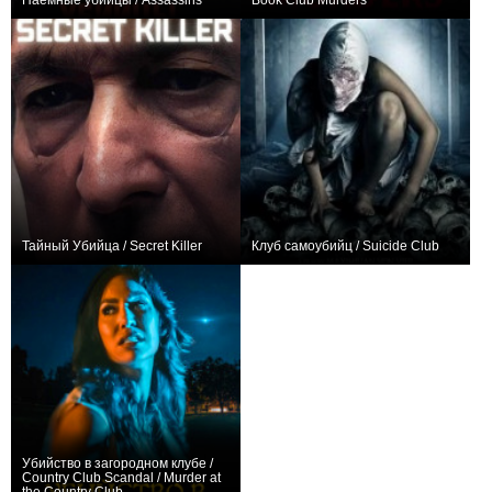
Наемные убийцы / Assassins
Book Club Murders
+24
0
Тайный Убийца / Secret Killer
Клуб самоубийц / Suicide Club
0
0
Убийство в загородном клубе /
Country Club Scandal / Murder at