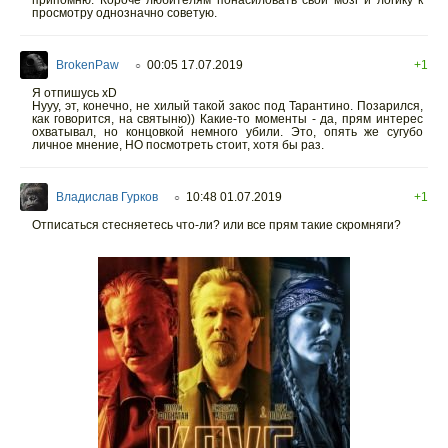
припомню. Короче любителям понасиловать свой мозг и логику к
просмотру однозначно советую.
BrokenPaw
00:05 17.07.2019
+1
○
Я отпишусь xD
Нууу, эт, конечно, не хилый такой закос под Тарантино. Позарился,
как говорится, на святыню)) Какие-то моменты - да, прям интерес
охватывал, но концовкой немного убили. Это, опять же сугубо
личное мнение, НО посмотреть стоит, хотя бы раз.
Владислав Гурков
10:48 01.07.2019
+1
○
Отписаться стесняетесь что-ли? или все прям такие скромняги?