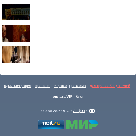
администрация
правила
справка
реклама
для правообладателей
|
|
|
|
|
оплата VIP
блог
|
Инфон
© 2008-2026 ООО «
»