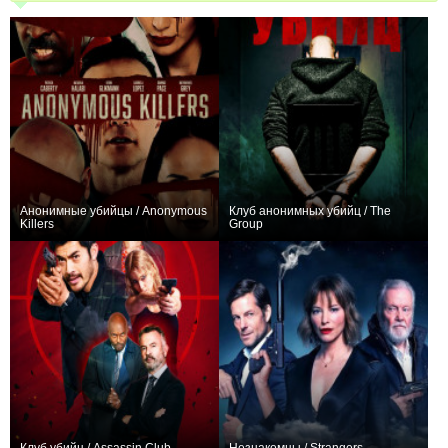
Анонимные убийцы / Anonymous
Клуб анонимных убийц / The
Killers
Group
−1
0