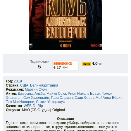
Подписчики
4.0
/10
5
Год
:
2019
Страна
:
США
,
Великобритания
Режиссёр
:
Мартин Оуэн
Актер
:
Джессика Альба
,
Майкл Сока
,
Рион Николь Браун
,
Томми
Флэнаган
,
Сэм Хэзелдайн
,
Гари Олдман
,
Сэди Фрост
,
МайАнна Бёринг
,
Тим МакИннерни
,
Сьюки Уотерхаус
Качество
:
WEB-DLRip
Озвучка
: MVO [СВ Студия]; Original
Описание
Где-то в секретном месте городские убийцы собираются на встречи
анонимных киллеров - там, в кругу единомышленников, они учатся