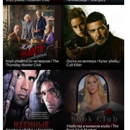
Клуб убийц / Assassin Club
Незнакомцы / Strangers
+3
+3
Клуб убийств по четвергам / The
Охота на киллера / Культ убийц /
Thursday Murder Club
Cult Killer
+140
+2
Убийства в книжном клубе / The