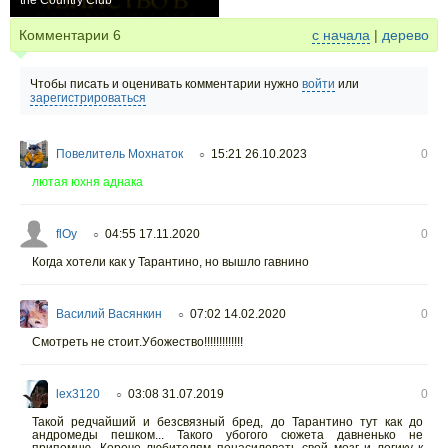
the Country Club
0
Комментарии
6
с начала
|
дерево
Чтобы писать и оценивать комментарии нужно
войти
или
зарегистрироваться
Повелитель Мохнаток
15:21 26.10.2023
0
○
лютая юхня аднака
flOy
04:55 17.11.2020
0
○
Когда хотели как у Тарантино, но вышло гавнино
Василий Васянкин
07:02 14.02.2020
0
○
Смотреть не стоит.Убожество!!!!!!!!!!!!!
lex3120
03:08 31.07.2019
0
○
Такой редчайший и безсвязный бред, до Тарантино тут как до
андромеды пешком... Такого убогого сюжета давненько не