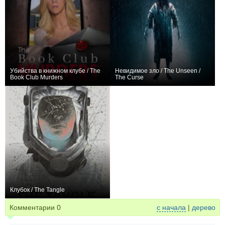
Убийства в книжном клубе / The
Невидимое зло / The Unseen /
Book Club Murders
The Curse
0
−1
Клубок / The Tangle
+1
Комментарии
0
с начала
|
дерево