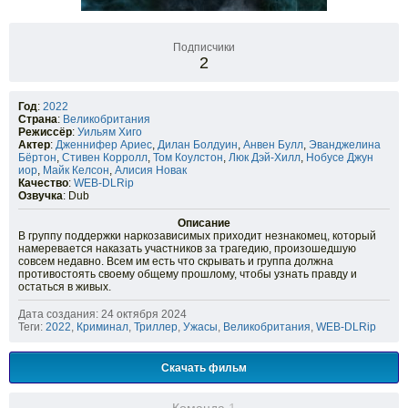
Подписчики
2
Год
:
2022
Страна
:
Великобритания
Режиссёр
:
Уильям Хиго
Актер
:
Дженнифер Ариес
,
Дилан Болдуин
,
Анвен Булл
,
Эванджелина
Бёртон
,
Стивен Корролл
,
Том Коулстон
,
Люк Дэй-Хилл
,
Нобусе Джун
иор
,
Майк Келсон
,
Алисия Новак
Качество
:
WEB-DLRip
Озвучка
: Dub
Описание
В группу поддержки наркозависимых приходит незнакомец, который
намеревается наказать участников за трагедию, произошедшую
совсем недавно. Всем им есть что скрывать и группа должна
противостоять своему общему прошлому, чтобы узнать правду и
остаться в живых.
Дата создания: 24 октября 2024
Теги:
2022
,
Криминал
,
Триллер
,
Ужасы
,
Великобритания
,
WEB-DLRip
Скачать фильм