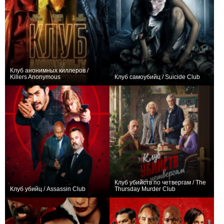
Клуб анонимных киллеров /
Killers Anonymous
Клуб самоубийц / Suicide Club
0
0
Клуб убийств по четвергам / The
Клуб убийц / Assassin Club
Thursday Murder Club
+3
+140