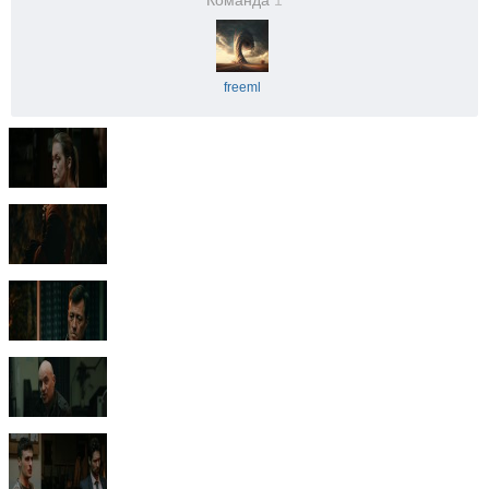
Команда
1
freeml