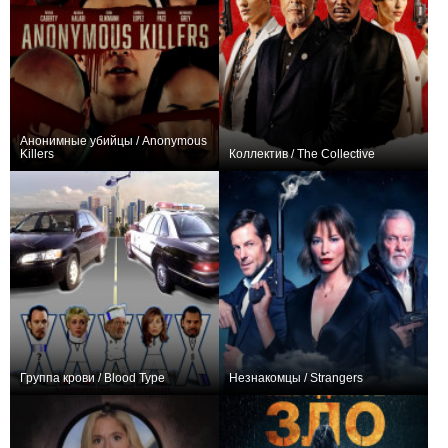
Анонимные убийцы / Anonymous
Killers
Коллектив / The Collective
−1
+1
Группа крови / Blood Type
Незнакомцы / Strangers
0
+3