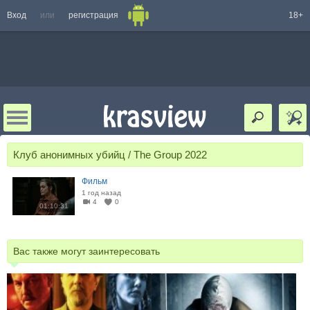
Вход
или
регистрация
18+
Клуб анонимных убийц / The Group 2022
Фильм
1 год назад
4
0
01:10:31
Вас также могут заинтересовать