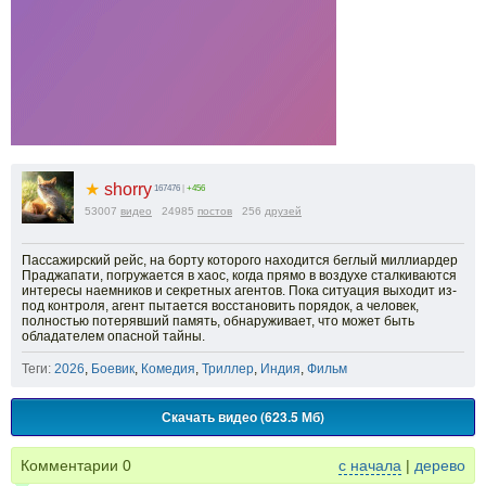
★
shorry
167476
|
+456
53007
видео
24985
постов
256
друзей
Пассажирский рейс, на борту которого находится беглый миллиардер
Праджапати, погружается в хаос, когда прямо в воздухе сталкиваются
интересы наемников и секретных агентов. Пока ситуация выходит из-
под контроля, агент пытается восстановить порядок, а человек,
полностью потерявший память, обнаруживает, что может быть
обладателем опасной тайны.
Теги:
2026
,
Боевик
,
Комедия
,
Триллер
,
Индия
,
Фильм
Скачать видео (623.5 Мб)
Комментарии
0
с начала
|
дерево