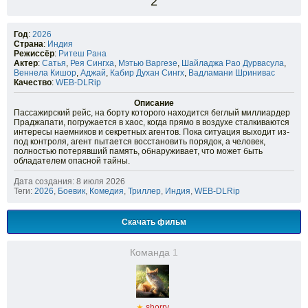
2
Год
:
2026
Страна
:
Индия
Режиссёр
:
Ритеш Рана
Актер
:
Сатья
,
Рея Сингха
,
Мэтью Варгезе
,
Шайладжа Рао Дурвасула
,
Веннела Кишор
,
Аджай
,
Кабир Духан Сингх
,
Вадламани Шринивас
Качество
:
WEB-DLRip
Описание
Пассажирский рейс, на борту которого находится беглый миллиардер
Праджапати, погружается в хаос, когда прямо в воздухе сталкиваются
интересы наемников и секретных агентов. Пока ситуация выходит из-
под контроля, агент пытается восстановить порядок, а человек,
полностью потерявший память, обнаруживает, что может быть
обладателем опасной тайны.
Дата создания: 8 июля 2026
Теги:
2026
,
Боевик
,
Комедия
,
Триллер
,
Индия
,
WEB-DLRip
Скачать фильм
Команда
1
★
shorry