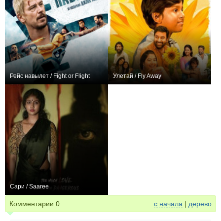
Рейс навылет / Fight or Flight
Улетай / Fly Away
+258
0
Сари / Saaree
0
Комментарии
0
с начала
|
дерево