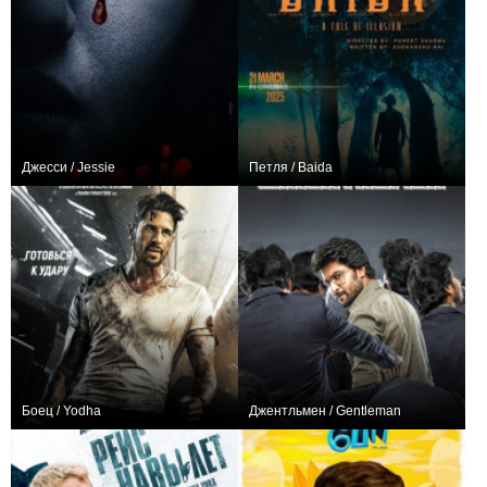
Джесси / Jessie
Петля / Baida
+1
0
Боец / Yodha
Джентльмен / Gentleman
0
0