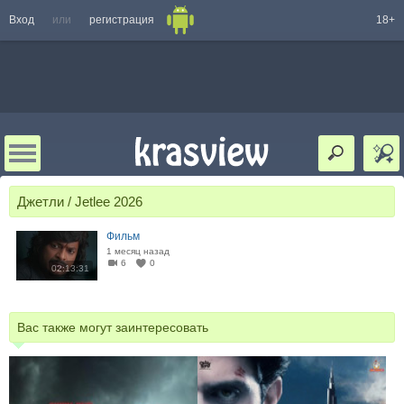
Вход
или
регистрация
18+
Джетли / Jetlee 2026
Фильм
1 месяц назад
6
0
02:13:31
Вас также могут заинтересовать