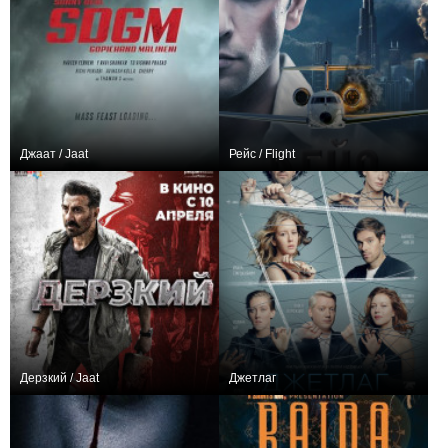
Джаат / Jaat
Рейс / Flight
0
+2
Дерзкий / Jaat
Джетлаг
0
+1