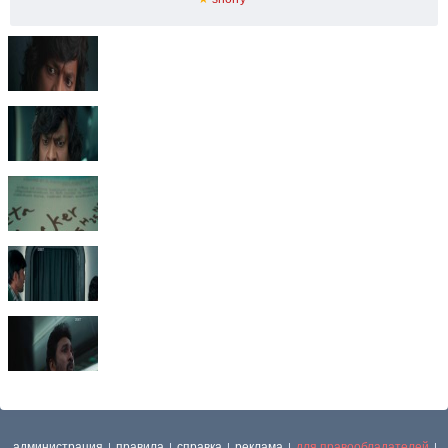
администрация
правила
справка
реклама
для правообладателей
|
|
|
|
|