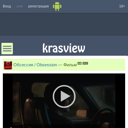
Вход
или
регистрация
18+
Обсессия / Obsession
—
Фильм