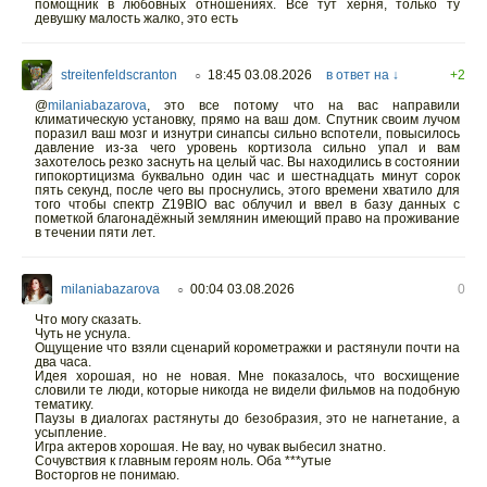
помощник в любовных отношениях. Все тут херня, только ту
девушку малость жалко, это есть
streitenfeldscranton
18:45 03.08.2026
в ответ на ↓
+2
○
@
milaniabazarova
,
это все потому что на вас направили
климатическую установку, прямо на ваш дом. Спутник своим лучом
поразил ваш мозг и изнутри синапсы сильно вспотели, повысилось
давление из-за чего уровень кортизола сильно упал и вам
захотелось резко заснуть на целый час. Вы находились в состоянии
гипокортицизма буквально один час и шестнадцать минут сорок
пять секунд, после чего вы проснулись, этого времени хватило для
того чтобы спектр Z19BIO вас облучил и ввел в базу данных с
пометкой благонадёжный землянин имеющий право на проживание
в течении пяти лет.
milaniabazarova
00:04 03.08.2026
0
○
Что могу сказать.
Чуть не уснула.
Ощущение что взяли сценарий корометражки и растянули почти на
два часа.
Идея хорошая, но не новая. Мне показалось, что восхищение
словили те люди, которые никогда не видели фильмов на подобную
тематику.
Паузы в диалогах растянуты до безобразия, это не нагнетание, а
усыпление.
Игра актеров хорошая. Не вау, но чувак выбесил знатно.
Сочувствия к главным героям ноль. Оба ***утые
Восторгов не понимаю.