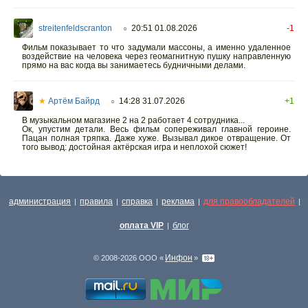
streitenfeldscranton
20:51 01.08.2026
-1
○
Фильм показывает то что задумали массоны, а именно удаленное
воздействие на человека через геомагнитную пушку направленную
прямо на вас когда вы занимаетесь будничными делами.
★
Артём Байрд
14:28 31.07.2026
+1
○
В музыкальном магазине 2 на 2 работает 4 сотрудника...
Ок, упустим детали. Весь фильм сопереживал главной героине.
Пацан полная тряпка. Даже хуже. Вызывал дикое отвращение. От
того вывод: достойная актёрская игра и неплохой сюжет!
администрация
правила
справка
реклама
для правообладателей
|
|
|
|
|
оплата VIP
блог
|
Инфон
© 2008-2026 ООО «
»