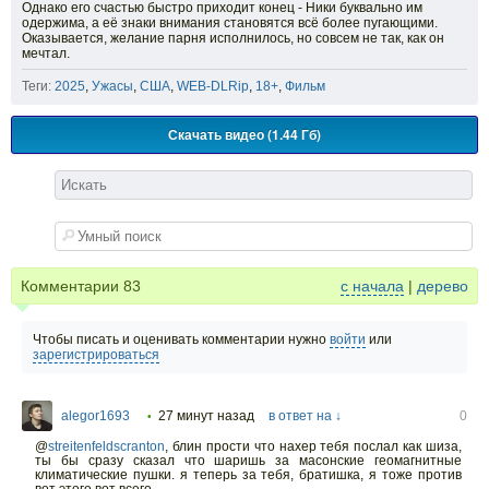
Однако его счастью быстро приходит конец - Ники буквально им
одержима, а её знаки внимания становятся всё более пугающими.
Оказывается, желание парня исполнилось, но совсем не так, как он
мечтал.
Теги:
2025
,
Ужасы
,
США
,
WEB-DLRip
,
18+
,
Фильм
Скачать видео (1.44 Гб)
Комментарии
83
с начала
|
дерево
Чтобы писать и оценивать комментарии нужно
войти
или
зарегистрироваться
alegor1693
27 минут назад
в ответ на ↓
0
•
@
streitenfeldscranton
,
блин прости что нахер тебя послал как шиза,
ты бы сразу сказал что шаришь за масонские геомагнитные
климатические пушки. я теперь за тебя, братишка, я тоже против
вот этого вот всего