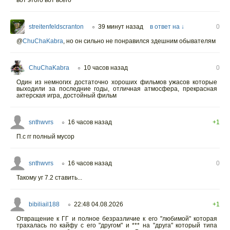
streitenfeldscranton
39 минут назад
в ответ на ↓
0
○
@
ChuChaKabra
,
но он сильно не понравился здешним обывателям
ChuChaKabra
10 часов назад
0
○
Один из немногих достаточно хороших фильмов ужасов которые
выходили за последние годы, отличная атмосфера, прекрасная
актерская игра, достойный фильм
snthwvrs
16 часов назад
+1
○
П.с гг полный мусор
snthwvrs
16 часов назад
0
○
Такому уг 7.2 ставить...
bibiliail188
22:48 04.08.2026
+1
○
Отвращение к ГГ и полное безразличие к его "любимой" которая
трахалась по кайфу с его "другом" и *** на "друга" который типа