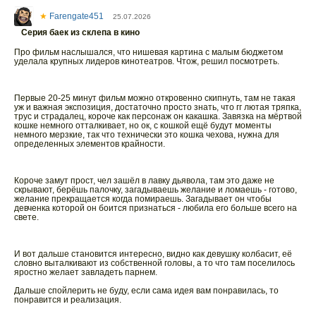
★
Farengate451
25.07.2026
Серия баек из склепа в кино
Про фильм наслышался, что нишевая картина с малым бюджетом
уделала крупных лидеров кинотеатров. Чтож, решил посмотреть.
Первые 20-25 минут фильм можно откровенно скипнуть, там не такая
уж и важная экспозиция, достаточно просто знать, что гг лютая тряпка,
трус и страдалец, короче как персонаж он какашка. Завязка на мёртвой
кошке немного отталкивает, но ок, с кошкой ещё будут моменты
немного мерзкие, так что технически это кошка чехова, нужна для
определенных элементов крайности.
Короче замут прост, чел зашёл в лавку дьявола, там это даже не
скрывают, берёшь палочку, загадываешь желание и ломаешь - готово,
желание прекращается когда помираешь. Загадывает он чтобы
девченка которой он боится признаться - любила его больше всего на
свете.
И вот дальше становится интересно, видно как девушку колбасит, её
словно выталкивают из собственной головы, а то что там поселилось
яростно желает завладеть парнем.
Дальше спойлерить не буду, если сама идея вам понравилась, то
понравится и реализация.