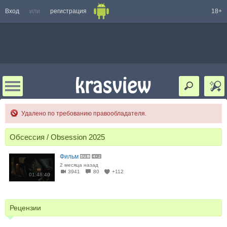
Вход
или
регистрация
18+
Удалено по требованию правообладателя.
Обсессия / Obsession 2025
Фильм
2 месяца назад
3941
80
+112
01:48:40
Рецензии