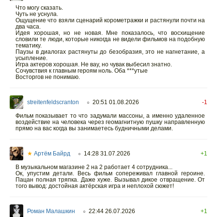
Что могу сказать.
Чуть не уснула.
Ощущение что взяли сценарий корометражки и растянули почти на
два часа.
Идея хорошая, но не новая. Мне показалось, что восхищение
словили те люди, которые никогда не видели фильмов на подобную
тематику.
Паузы в диалогах растянуты до безобразия, это не нагнетание, а
усыпление.
Игра актеров хорошая. Не вау, но чувак выбесил знатно.
Сочувствия к главным героям ноль. Оба ***утые
Восторгов не понимаю.
streitenfeldscranton
20:51 01.08.2026
-1
○
Фильм показывает то что задумали массоны, а именно удаленное
воздействие на человека через геомагнитную пушку направленную
прямо на вас когда вы занимаетесь будничными делами.
★
Артём Байрд
14:28 31.07.2026
+1
○
В музыкальном магазине 2 на 2 работает 4 сотрудника...
Ок, упустим детали. Весь фильм сопереживал главной героине.
Пацан полная тряпка. Даже хуже. Вызывал дикое отвращение. От
того вывод: достойная актёрская игра и неплохой сюжет!
Роман Малашкин
22:44 26.07.2026
+1
○