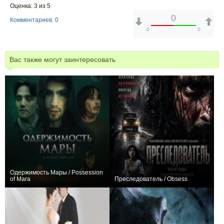
Оценка: 3 из 5
0
Комментариев: 0
0
0
Вас также могут заинтересовать
Одержимость Мары / Possession
of Mara
Преследователь / Obsess
0
0