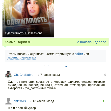
Одержимость / Obsessions
−1
Комментарии
81
с начала
|
дерево
Чтобы писать и оценивать комментарии нужно
войти
или
зарегистрироваться
1
2
3
...
9
→
ChuChaKabra
7 часов назад
0
○
Один из немногих достаточно хороших фильмов ужасов которые
выходили за последние годы, отличная атмосфера, прекрасная
актерская игра, достойный фильм
snthwvrs
13 часов назад
+1
○
П.с гг полный мусор