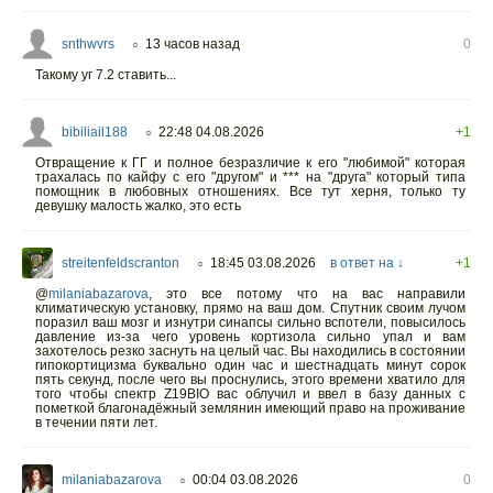
snthwvrs
13 часов назад
0
○
Такому уг 7.2 ставить...
bibiliail188
22:48 04.08.2026
+1
○
Отвращение к ГГ и полное безразличие к его "любимой" которая
трахалась по кайфу с его "другом" и *** на "друга" который типа
помощник в любовных отношениях. Все тут херня, только ту
девушку малость жалко, это есть
streitenfeldscranton
18:45 03.08.2026
в ответ на ↓
+1
○
@
milaniabazarova
,
это все потому что на вас направили
климатическую установку, прямо на ваш дом. Спутник своим лучом
поразил ваш мозг и изнутри синапсы сильно вспотели, повысилось
давление из-за чего уровень кортизола сильно упал и вам
захотелось резко заснуть на целый час. Вы находились в состоянии
гипокортицизма буквально один час и шестнадцать минут сорок
пять секунд, после чего вы проснулись, этого времени хватило для
того чтобы спектр Z19BIO вас облучил и ввел в базу данных с
пометкой благонадёжный землянин имеющий право на проживание
в течении пяти лет.
milaniabazarova
00:04 03.08.2026
0
○