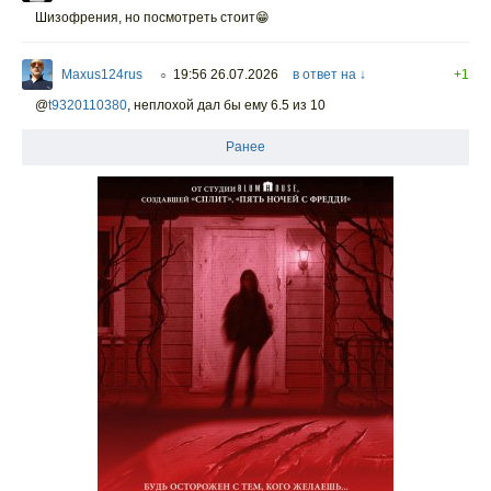
Шизофрения, но посмотреть стоит😁
Maxus124rus
19:56 26.07.2026
в ответ на ↓
+1
○
@
t9320110380
,
неплохой дал бы ему 6.5 из 10
Ранее