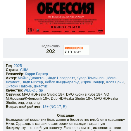
Подписчики
202
Год
:
2025
Страна
:
США
Режиссёр
:
Карри Баркер
Актер
:
Майкл Джонстон
,
Инде Наварретт
,
Купер Томлинсон
,
Меган
Лоулесс
,
Энди Рихтер
,
Хейли Фицджеральд
,
Дэрин Тондер
,
Хлоя Брин
,
Энтони Павоне
,
Джастис
Качество
:
WEB-DLRip
Озвучка
: MVO HDRezka Studio 18+; DVO Кубик в Кубе 18+; VO
М.Яроцкий/Kyberpunk 18+; Dub HDRezka Studio 18+; MVO HDRezka
Studio; eng; eng; eng
Возрастной рейтинг
:
18+ (NC-17, R)
Описание
Безнадежный романтик Беар давно и безответно влюблен в красавицу
Ники. Однажды в магазине эзотерики он находит странную
безделушку - волшебную палочку. Если ее сломать, исполнится твое