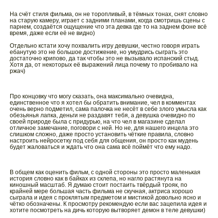
На счёт стиля фильма, он не торопливый, в тёмных тонах, снят словно
на старую камеру, играет с задними планами, когда смотришь сцены с
парнем, создаётся ощущение что эта девка где то на заднем фоне всё
время, даже если её не видно)
Отдельно кстати хочу похвалить игру девушки, честно говоря играть
ебанутую это не большое достижение, но умудрись сыграть это
достаточно крипово, да так чтобы это не вызывало испанский стыд.
Хотя да, от некоторых её выражений лица почему то пробивало на
ржач)
Про концовку что могу сказать, она максимально очевидна,
единственное что я хотел бы обратить внимание, чел в комментах
очень верно подметил, сама палочка не несёт в себе злого умысла как
обезьянья лапка, деньги не раздавят тебя, а девушка очевидно по
своей природе была с придурью, на что чел в магазине сделал
отличное замечание, поговори с ней. Но не, для нашего инцела это
слишком сложно, даже просто установить чёткие правила, словно
настроить нейросетку под себя для общения, он просто как мудень
будет жаловаться и ждать что она сама всё поймёт что ему надо.
В общем как оценить фильм, с одной стороны это просто маленькая
история словно как в байках из склепа, но нагло растянута на
киношный масштаб. Я думаю стоит постаить твёрдый трояк, по
крайней мере большая часть фильма не скучная, актриса хорошо
сыграла и идея с проклятым предметом и мистикой довольно ясно и
чётко обозначены. К просмотру рекомендую если вас зацепила идея и
хотите посмотреть на дичь которую вытворяет демон в теле девушки)