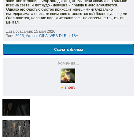
заветное желание. Беар загадывает, чтобы Ники любила его больше
всех на свете. И вот чудо - девушка и правда в него влюбляется.
Однако его счастью быстро приходит конец - Ники буквально
им одержима, а её знаки внимания становятся всё более пугающими.
Оказывается, желание парня исполнилось, но совсем не так, как он
мечтал.
Дата создания: 15 мая 2026
Теги:
2025
,
Ужасы
,
США
,
WEB-DLRip
,
18+
Скачать фильм
Команда
1
★
shorry