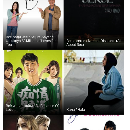
Всё ради неё / Sejuta Sayang
Untuknya / A Million of Loves for
Всё о сексе / Natural Disasters (All
You
About Sex)
0
+1
Всё из-за любви / All Because Of
Love
Хала / Hala
0
0