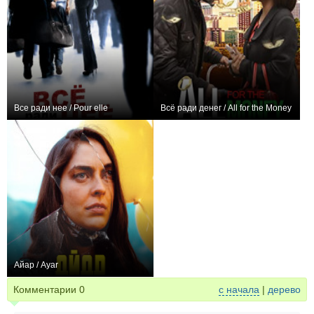
Все ради нее / Pour elle
Всё ради денег / All for the Money
+3
0
Айар / Ayar
0
Комментарии
0
с начала
|
дерево