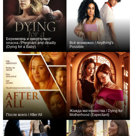
Беременна и смертельно
опасна / Pregnant and deadly
Всё возможно / Anything's
(Dying for a Baby)
Possible
+1
0
Жажда материнства / Dying for
После всего / After All
Motherhood (Expectant)
0
+2