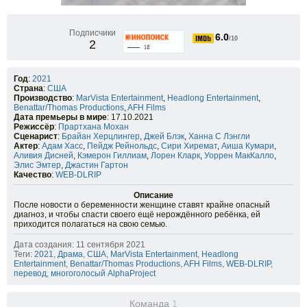
Подписчики
6.0
/10
2
Год
:
2021
Страна
:
США
Производство
:
MarVista Entertainment
,
Headlong Entertainment
,
Benattar/Thomas Productions
,
AFH Films
Дата премьеры в мире
: 17.10.2021
Режиссёр
:
Прартхана Мохан
Сценарист
:
Брайан Херцлингер
,
Джей Блэк
,
Ханна С Лэнгли
Актер
:
Адам Хасс
,
Пейдж Рейнольдс
,
Сири Хиремат
,
Аиша Кумари
,
Аливия Дисней
,
Кэмерон Гиллиам
,
Лорен Кларк
,
Уоррен МакКалло
,
Элис Эмтер
,
Джастин Гартон
Качество
:
WEB-DLRIP
Описание
После новости о беременности женщине ставят крайне опасный
диагноз, и чтобы спасти своего ещё нерождённого ребёнка, ей
приходится полагаться на свою семью.
Дата создания: 11 сентября 2021
Теги:
2021
,
Драма
,
США
,
MarVista Entertainment
,
Headlong
Entertainment
,
Benattar/Thomas Productions
,
AFH Films
,
WEB-DLRIP
,
перевод
,
многоголосый AlphaProject
Команда
1