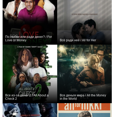
По любви или ради денег? / For
Love or Money
Всё ради неё / All for Her
0
0
Все из-за денег 2 / All About a
Все деньги мира / All the Money
Check 2
in the World
−1
+33