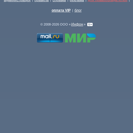
администрация
правила
справка
реклама
для правообладателей
|
|
|
|
|
оплата VIP
блог
|
Инфон
© 2008-2026 ООО «
»