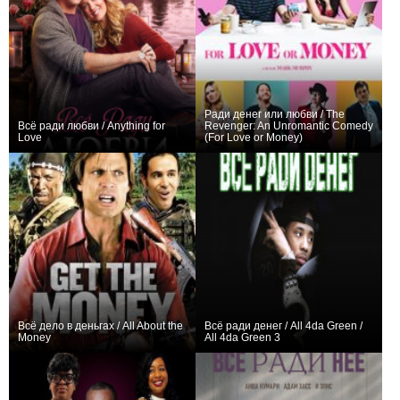
Ради денег или любви / The
Всё ради любви / Anything for
Revenger: An Unromantic Comedy
Love
(For Love or Money)
0
0
Всё дело в деньгах / All About the
Всё ради денег / All 4da Green /
Money
All 4da Green 3
−1
0