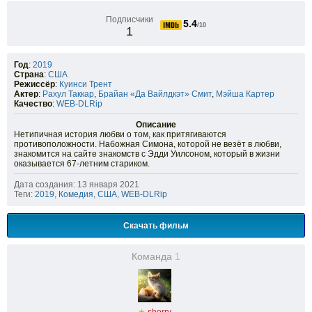
Подписчики
5.4
/10
1
Год
:
2019
Страна
:
США
Режиссёр
:
Куинси Трент
Актер
:
Рахул Таккар
,
Брайан «Да Вайлдкэт» Смит
,
Мэйша Картер
Качество
:
WEB-DLRip
Описание
Нетипичная история любви о том, как притягиваются
противоположности. Набожная Симона, которой не везёт в любви,
знакомится на сайте знакомств с Эдди Уилсоном, который в жизни
оказывается 67-летним стариком.
Дата создания: 13 января 2021
Теги:
2019
,
Комедия
,
США
,
WEB-DLRip
Скачать фильм
Команда
1