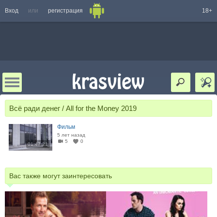
Вход
или
регистрация
18+
Всё ради денег / All for the Money 2019
Фильм
5 лет назад
5
0
01:47:21
Вас также могут заинтересовать