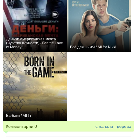
Деньги: Американская мечта
(Чувство алчности) / For the Love
of Money
Всё для Никки / All for Nikki
0
+2
Ва-банк / All In
0
Комментарии
0
с начала
|
дерево