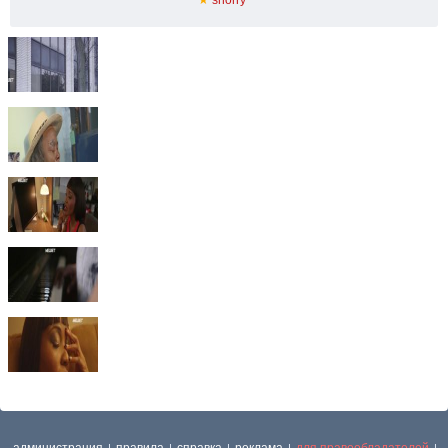
★
shorry