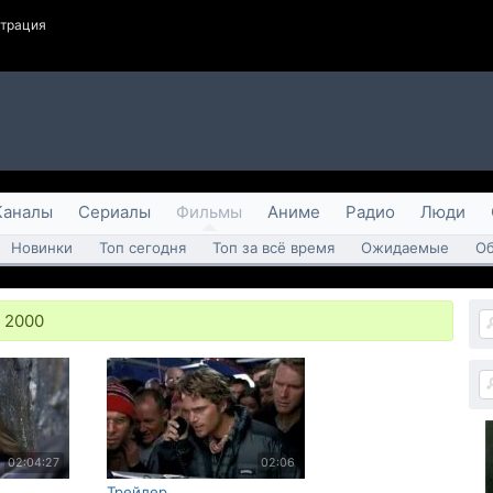
страция
Каналы
Сериалы
Фильмы
Аниме
Радио
Люди
Новинки
Топ сегодня
Топ за всё время
Ожидаемые
О
t 2000
02:04:27
02:06
Трейлер