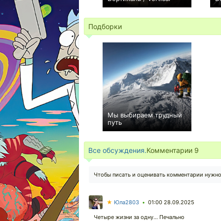
0
Подборки
Мы выбираем трудный
путь
15
Все обсуждения.
Комментарии
9
Чтобы писать и оценивать комментарии нужн
★
Юла2803
01:00 28.09.2025
•
Четыре жизни за одну... Печально