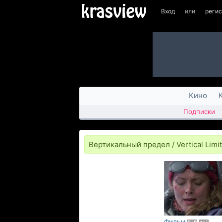
Вход
или
реги
Кино
Подписки
Вертикальный предел / Vertical Limi
Фильм