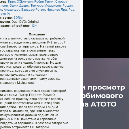
ктер
:
Крис О’Доннелл
,
Робин Танни
,
Стюарт
илсон
,
Оджи Дэвис
,
Темуэра Моррисон
,
Рошан
ет
,
Алехандро Вальдес-Рочин
,
Николас Лиа
,
Род
аун (A
ачество
:
BDRip
звучка
: Dub; DVO; Original
озрастной рейтинг
:
12+
Описание
уппа альпинистов оказалась погребенной
живо в расщелине у вершины К-2, второй
сле Эвереста горы мира. На такой высоте
 оставалось жить считанные часы.
естеро отчаянных смельчаков решают
дняться на роковую отметку, чтобы
зволить их из ледяной могилы. Но для
ого им придется обогнать свою главную
перницу, которая уже спускается по
клонам удушающим холодом и
еожиданными лавинами - саму смерть.
исание от М.Иванова:
нимаясь скалолазанием в горах с сестрой
и и отцом, Питер Гэрретт (Крис О
ннелл) по приказу отца обрезал веревку.
к ценой собственной жизни отец спас
оих детей. Через три года мы видим
тера в Гималайях, где Эми в качестве
ележурналистки должна подняться на
ршину К-2 в Пакистане и «прилично
глядеть на вершине». В базовом лагере она
учайно встречается с Питером,