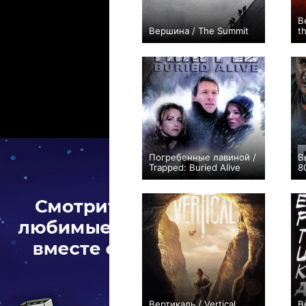
В
Вершина / The Summit
t
0
Погребенные лавиной /
В
Trapped: Buried Alive
8
+2
Вертикаль / Vertical
В