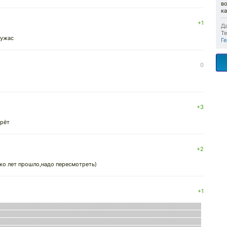
во
ка
+1
Да
Те
,ужас
Г
0
+3
ерёт
+2
ко лет прошло,надо пересмотреть)
+1
в. Трое придурков идут на гору с самым высоким процентом смертности
ложено, хотя за их плечами имеется большой опыт, по собственной
нер без профессионального опыта и моральных чувств берёт власть над