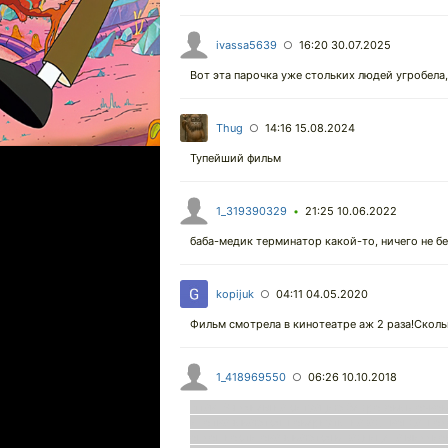
ivassa5639
16:20 30.07.2025
○
Вот эта парочка уже стольких людей угробела
Thug
14:16 15.08.2024
○
Тупейший фильм
1_319390329
21:25 10.06.2022
•
баба-медик терминатор какой-то, ничего не б
kopijuk
04:11 04.05.2020
○
Фильм смотрела в кинотеатре аж 2 раза!Сколь
1_418969550
06:26 10.10.2018
○
Итак. Взглянем на ситуацию без розовых очко
и отказываются повернуть назад, когда по
оплошности оказываются в заднице, а миллио