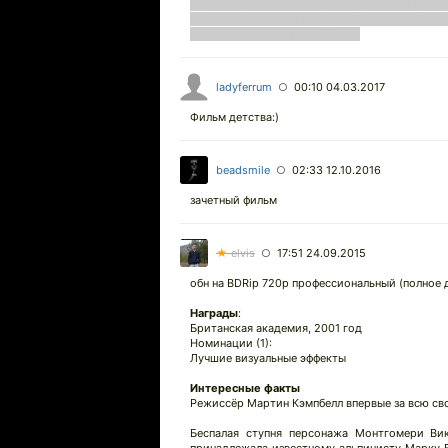
двумя гидами, которые сами должны были рул
спасти сестру, втягивает с собой в это событи
одной женской дырки! Абсурд!
ladyferrum
00:10 04.03.2017
○
Фильм детства:)
beadsmile
02:33 12.10.2016
○
зачетный фильм
★
elvis
17:51 24.09.2015
○
обн на BDRip 720р профессиональный (полное 
Награды
:
Британская академия, 2001 год
Номинации (1):
Лучшие визуальные эффекты
Интересные факты
Режиссёр Мартин Кэмпбелл впервые за всю св
Беспалая ступня персонажа Монтгомери Вик