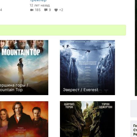
12 лет назад
24
185
9
+2
ершина горы /
ountain Top
Эверест / Everest
0
+119
Г
С
Р