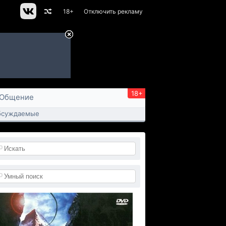
18+
Отключить рекламу
18+
Общение
бсуждаемые