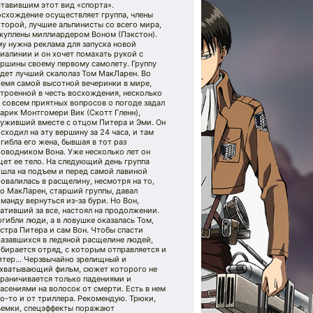
ставившим этот вид «спорта».
осхождение осуществляет группа, члены
торой, лучшие альпинисты со всего мира,
акуплены миллиардером Воном (Пэкстон).
у нужна реклама для запуска новой
иалинии и он хочет помахать рукой с
ершины своему первому самолету. Группу
дет лучший скалолаз Том МакЛарен. Во
ремя самой высотной вечеринки в мире,
троенной в честь восхождения, несколько
 совсем приятных вопросов о погоде задал
арик Монтгомери Вик (Скотт Гленн),
луживший вместе с отцом Питера и Эми. Он
сходил на эту вершину за 24 часа, и там
гибла его жена, бывшая в тот раз
оводником Вона. Уже несколько лет он
ет ее тело. На следующий день группа
ошла на подъем и перед самой лавиной
овалилась в расщелину, несмотря на то,
о МакЛарен, старший группы, давал
манду вернуться из-за бури. Но Вон,
ативший за все, настоял на продолжении.
гибли люди, а в ловушке оказалась Том,
стра Питера и сам Вон. Чтобы спасти
казавшихся в ледяной расщелине людей,
бирается отряд, с которым отправляется и
итер… Черзвычайно зрелищный и
ахватывающий фильм, сюжет которого не
граничивается только падениями и
асениями на волосок от смерти. Есть в нем
о-то и от триллера. Рекомендую. Трюки,
ъемки, спецэффекты поражают