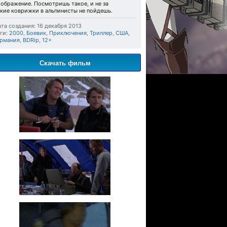
ображение. Посмотришь такое, и не за
кие коврижки в альпинисты не пойдешь.
та создания: 16 декабря 2013
ги:
2000
,
Боевик
,
Приключения
,
Триллер
,
США
,
ермания
,
BDRip
,
12+
Скачать фильм