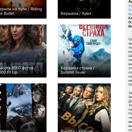
А
У
ерхом на пуле / Riding
С
he Bullet
Вершина / Apex
Бр
+6
+157
К
О
В
Гр
за
по
им
Ш
по
вы
ысота 8000 футов /
Вершина страха /
эт
000 Ft Up
Summit Fever
со
с
0
+16
н
Оп
За
Эм
До
Та
св
Пи
т
ве
вы
сл
ертикаль
Высота / Altitude