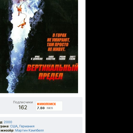
Подписчики
162
од
:
2000
трана
:
США
,
Германия
ежиссёр
:
Мартин Кэмпбелл