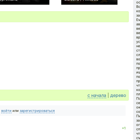
о
0
−1
В
ко
з
Ем
ав
в
ве
в
ус
не
ст
с
во
по
пр
ищ
п
пр
чт
ко
пл
с начала
|
дерево
По
се
о
о
войти
или
зарегистрироваться
со
П
з
о
+1
сп
чт
с