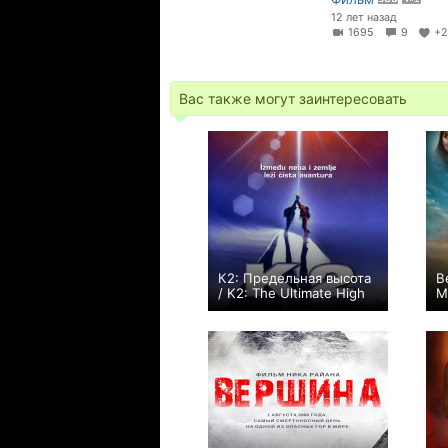
12 лет назад
1695
9
+
Вас также могут заинтересовать
К2: Предельная высота
В
/ K2: The Ultimate High
M
+1