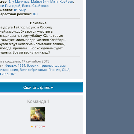
ктер
:
Блу Манкума
,
Майкл Бин
,
Мэтт Крэйвен
,
нни Гриндлей
,
Елена Стайтелер
ачество
:
IPTVRip
озрастной рейтинг
:
16+
Описание
а друга Тэйлор Брукс и Хэролд
жеймисон добиваются участия в
кспедиции на гору-убийцу К2, которую
рганизует миллиардер Филипп Клэйборн.
узей ждут нелегкие испытания: лавины,
погода, провалы... Восхождение будет
удным. Все ли вернутся назад?
та создания: 17 сентября 2015
ги:
Фильм
,
1991
,
боевик
,
триллер
,
драма
,
риключения
,
Великобритания
,
Япония
,
США
,
TVRip
,
16+
Скачать фильм
Команда
1
★
shorry