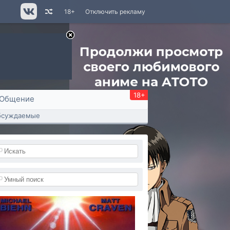
18+
Отключить рекламу
18+
Общение
бсуждаемые