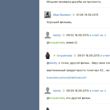
Мощная проверка дружбы на прочность.
Иван Валевич
01:06 19.09.2015
○
Хороший фильмец
dandy
09:02 18.09.2015
в ответ на ↓
○
@
torquemada
,
знаем )))
★
torquemada
09:01 18.09.2015
в отве
○
@
dandy
,
о точно, другой фильм... беру свои сло
вертикальный предел просто тоже про К2... во
krasview.ru/movie/VerticalLimit
dandy
08:59 18.09.2015
в ответ на ↓
○
@
torquemada
,
это другой фильм