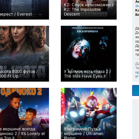
А
К2: Спуск невозможен /
Э
K2: The Impossible
К
верест / Everest
Descent
В
+119
0
Дв
Д
э
о
Др
не
тр
Да
Те
ысота 8000 футов /
У холмов есть глаза 2 /
п
000 Ft Up
The Hills Have Eyes II
IP
0
0
а вершине всегда
Ультрамен: Путь к
диноко 2 / It’s Lonely at
вершине / Ultraman:
e Top II
Rising