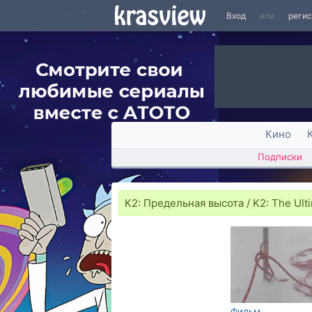
Вход
или
реги
Кино
Подписки
К2: Предельная высота / K2: The Ult
Фильм