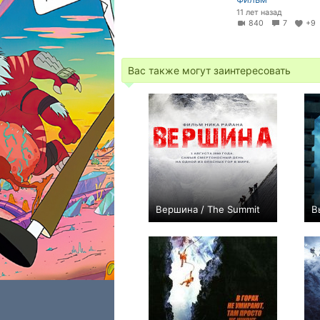
11 лет назад
840
7
+
Вас также могут заинтересовать
Вершина / The Summit
В
0