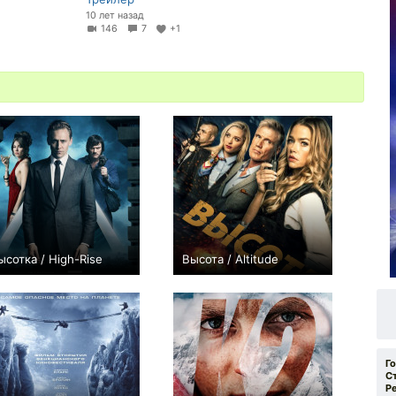
10 лет назад
9
146
7
+1
ысотка / High-Rise
Высота / Altitude
0
−1
Г
С
Р