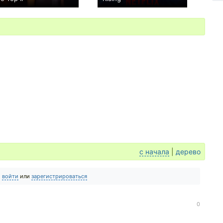
0
+18
с начала
|
дерево
о
войти
или
зарегистрироваться
0