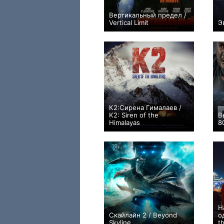
Вертикальный предел /
Vertical Limit
Э
+24
К2:Сирена Гималаев /
K2: Siren of the
В
Himalayas
8
0
Н
Скайлайн 2 / Beyond
о
Skyline
th