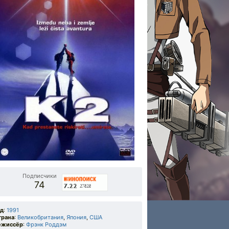
Подписчики
74
од
:
1991
трана
:
Великобритания
,
Япония
,
США
ежиссёр
:
Фрэнк Роддэм