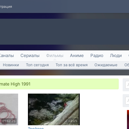
страция
Каналы
Сериалы
Фильмы
Аниме
Радио
Люди
Новинки
Топ сегодня
Топ за всё время
Ожидаемые
О
imate High 1991
01:42:35
02:05
Трейлер