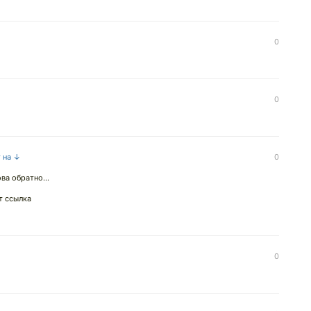
0
0
т на ↓
0
ва обратно...
т ссылка
0