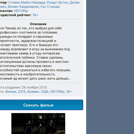
ктер
:
Стивен Майкл Квезада
,
Рэнди Ортон
,
Дилан
енин
,
Моник Канделария
,
Уэс Стьюди
ачество
:
HDTVRip
озрастной рейтинг
:
16+
Описание
лл Таннер из тех, кто выбрал для себя
профессию» охотников за головами.
днажды он попадает в серьезные
еприятности, задержан полицией и
лучает приговор. Его и бывшую его
манду вовлекают в игру на выживание под
бъективами камер в угоду интересам
агополучной публики. Ставки сделаны,
риговоренные должны проявить в жестких
бстоятельствах максимум своих
особностей сражаться и избегать ловушек,
носливость и изобретательность.
есчаный ад может дать шанс жить дальше…
та создания: 26 ноября 2015
ги:
Фильм
,
2015
,
Боевик
,
США
,
HDTVRip
,
16+
Скачать фильм