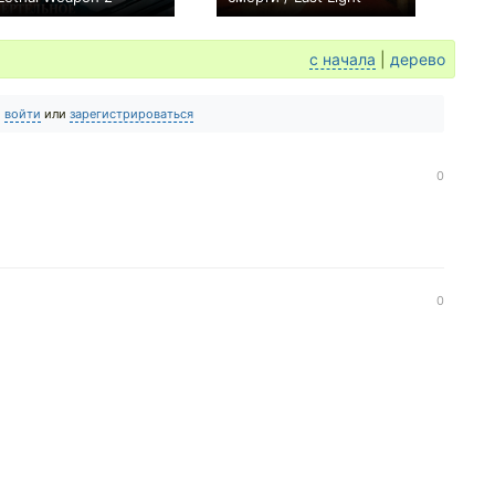
+36
0
с начала
|
дерево
о
войти
или
зарегистрироваться
0
0