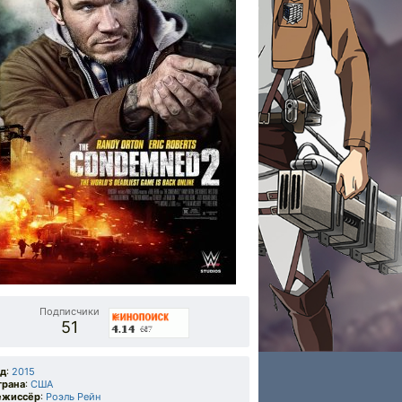
Подписчики
51
од
:
2015
трана
:
США
ежиссёр
:
Роэль Рейн