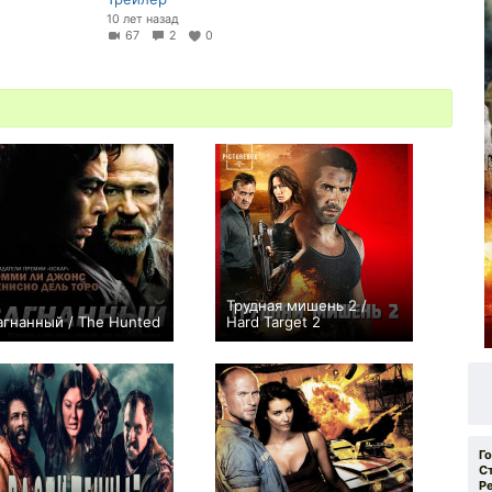
10 лет назад
67
2
0
Трудная мишень 2 /
агнанный / The Hunted
Hard Target 2
+17
+14
Г
С
Р