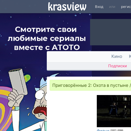
Вход
или
реги
Кино
Подписки
Приговорённые 2: Охота в пустыне /
Фильм