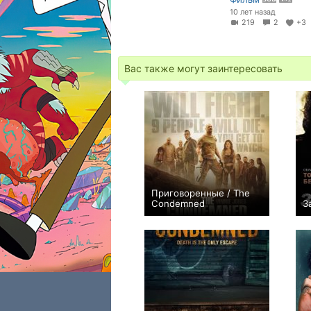
10 лет назад
219
2
+3
Вас также могут заинтересовать
Приговоренные / The
Condemned
З
+7