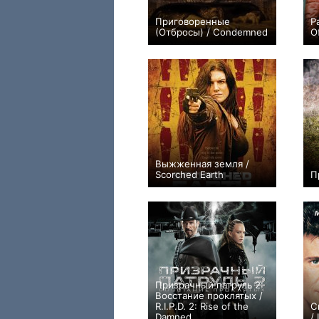
Приговоренные
Р
(Отбросы) / Condemned
O
−2
Выжженная земля /
Scorched Earth
П
+7
Призрачный патруль 2:
Восстание проклятых /
R.I.P.D. 2: Rise of the
С
Damned
/