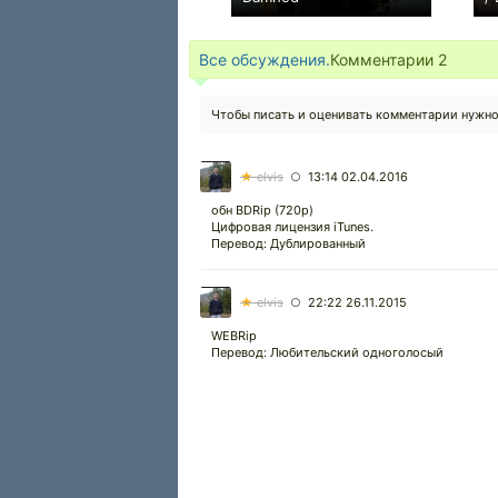
+32
Все обсуждения.
Комментарии
2
Чтобы писать и оценивать комментарии нужн
★
elvis
13:14 02.04.2016
○
обн BDRip (720p)
Цифровая лицензия iTunes.
Перевод: Дублированный
★
elvis
22:22 26.11.2015
○
WEBRip
Перевод: Любительский одноголосый