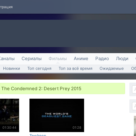
страция
Каналы
Сериалы
Фильмы
Аниме
Радио
Люди
Новинки
Топ сегодня
Топ за всё время
Ожидаемые
О
 The Condemned 2: Desert Prey 2015
01:30:44
01:28
Трейлер