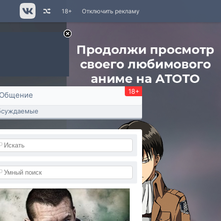
18+
Отключить рекламу
18+
Общение
бсуждаемые