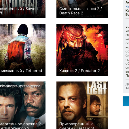
А
К
аспиленный / Sawed
Смертельная гонка 2 /
К
ff
Death Race 2
В
0
+20
Уи
«
О
н
по
ко
о
бл
п
о
сп
ривязанный / Tethered
Хищник 2 / Predator 2
вы
+1
+95
П
Да
Те
мертельное оружие 2
Приговорённый к
 Lethal Weapon 2
смерти / Last Light