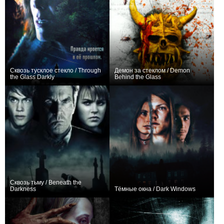
Сквозь тусклое стекло / Through
Демон за стеклом / Demon
the Glass Darkly
Behind the Glass
+3
0
Сквозь тьму / Beneath the
Darkness
Тёмные окна / Dark Windows
+5
0