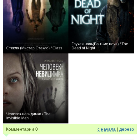
Глухая ночь(Во тьме ночи) / The
Стекло (Мистер Стекло) / Glass
Dead of Night
+301
−1
Человек-невидимка / The
Invisible Man
+150
Комментарии
0
с начала
|
дерево