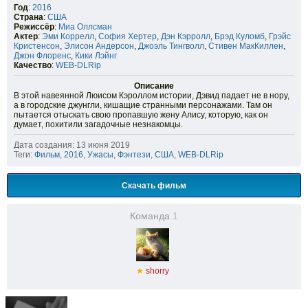
Год
:
2016
Страна
:
США
Режиссёр
:
Миа Оллсман
Актер
:
Эми Коррелл
,
София Хертер
,
Дэн Кэрролл
,
Брэд Куломб
,
Грэйс
Кристенсон
,
Элисон Андерсон
,
Джоэль Тингволл
,
Стивен МакКиллен
,
Джон Флоренс
,
Кики Лэйнг
Качество
:
WEB-DLRip
Описание
В этой навеянной Люисом Кэроллом истории, Дэвид падает не в нору,
а в городские джунгли, кишащие странными персонажами. Там он
пытается отыскать свою пропавшую жену Алису, которую, как он
думает, похитили загадочные незнакомцы.
Дата создания: 13 июня 2019
Теги:
Фильм
,
2016
,
Ужасы
,
Фэнтези
,
США
,
WEB-DLRip
Скачать фильм
Команда
1
★
shorry