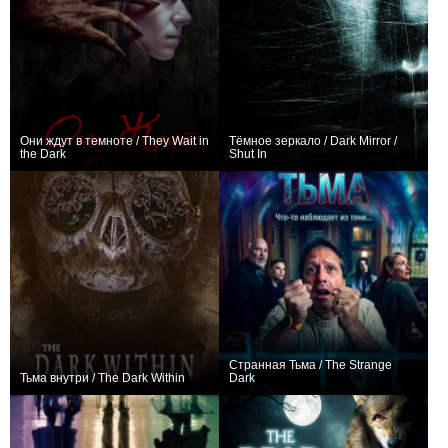
Они ждут в темноте / They Wait in
Тёмное зеркало / Dark Mirror /
the Dark
Shut In
−2
+1
Странная Тьма / The Strange
Тьма внутри / The Dark Within
Dark
0
+1