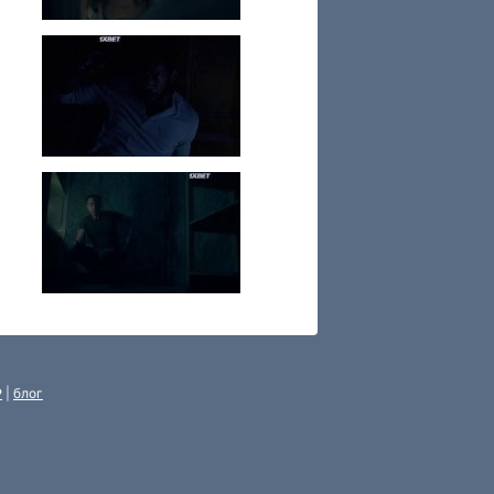
P
|
блог