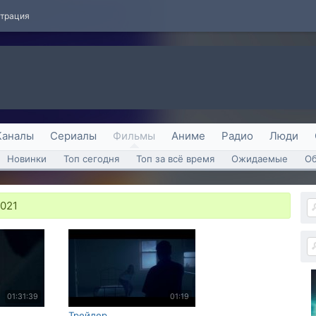
страция
Каналы
Сериалы
Фильмы
Аниме
Радио
Люди
Новинки
Топ сегодня
Топ за всё время
Ожидаемые
О
2021
01:31:39
01:19
Трейлер