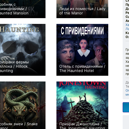
С
собняк с
П
ривидениями /
Леди из поместья / Lady
Д
aunted Mansion
of the Manor
Р
С
+179
+1
А
Х
Л
К
О
Г
яв
з
ризраки фермы
Ха
не
иллока / Hillock
Отель с привидениями /
з
aunting
The Haunted Hotel
пр
0
0
Да
Те
Or
м
собняк змеи / Snake
Призрак Джонстауна /
anor
The Jonestown Haunting