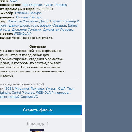
трана
:
США
роизводство
:
Tubi Originals
,
Cartel Pictures
ата премьеры в мире
: 29.10.2021
ежиссёр
:
Стивен Р Монро
ценарист
:
Стивен Р Монро
ктер
:
Камилль Салливан
,
Джош Стрейт
,
Саммер Х
ауэлл
,
Дайон Джонстоун
,
Брэдли Савацки
,
Дайна
айтолд
,
Джереми Уолмсли
,
Джонатан Лоуренс
ачество
:
WEB-DLRIP
звучка
: многоголосый Синема УС
Описание
руппа исследователей паранормальных
лений ставит перед собой цель
адокументировать сведения о поместье
рланд, в котором, по слухам, обитает
чистая сила. Но, оказавшись в самом
дании, они становятся мишенью опасных
израков.
та создания: 7 ноября 2021
ги:
2021
,
Мистика
,
Триллер
,
Ужасы
,
США
,
Tubi
iginals
,
Cartel Pictures
,
WEB-DLRIP
,
перевод
,
ногоголосый Синема УС
Скачать фильм
Команда
1