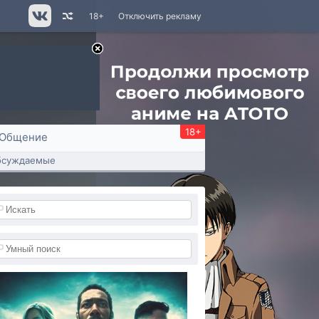
18+
Отключить рекламу
18+
Общение
бсуждаемые