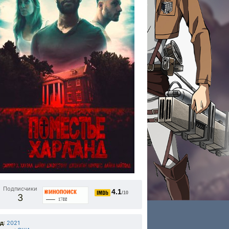
Подписчики
4.1
/10
3
од
:
2021