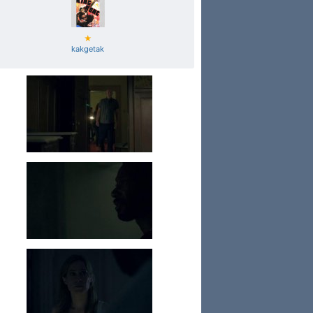
★
kakgetak