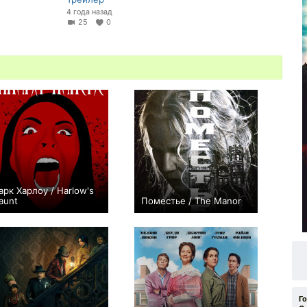
4 года назад
25
0
арк Харлоу / Harlow's
aunt
Поместье / The Manor
0
+9
Г