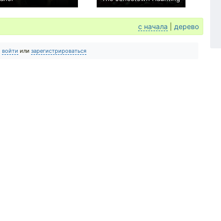
−1
0
с начала
|
дерево
о
войти
или
зарегистрироваться