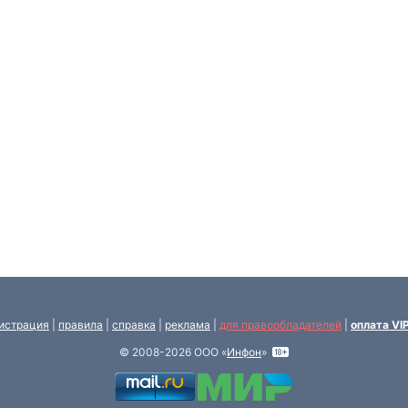
истрация
|
правила
|
справка
|
реклама
|
для правообладателей
|
оплата VI
© 2008-2026 ООО «
Инфон
»