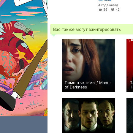
4 года назад
56
−2
Вас также могут заинтересовать
Поместье тьмы / Manor
П
of Darkness
H
−1