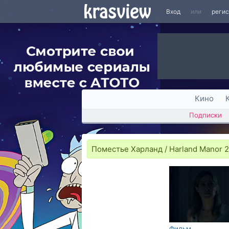
Вход
или
реги
Кино
Подписки
Поместье Харланд / Harland Manor 
Фильм