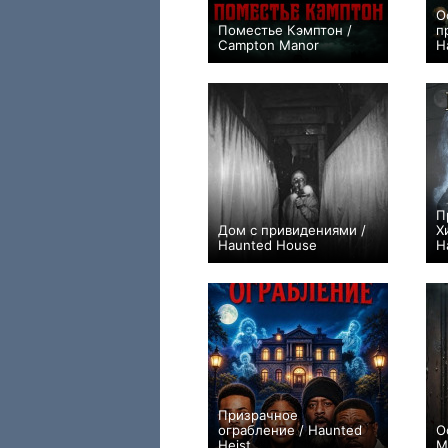
О
Поместье Кэмптон /
п
Campton Manor
H
+3
П
Дом с привидениями /
Х
Haunted House
H
+1
Призрачное
ограбление / Haunted
О
Heist
M