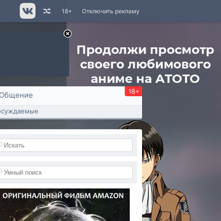
18+
Отключить рекламу
18+
Общение
бсуждаемые