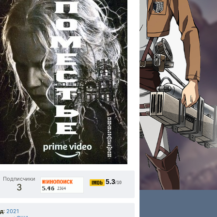
Подписчики
5.3
/10
3
од
:
2021