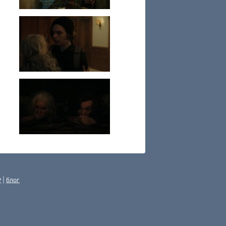
P
|
блог