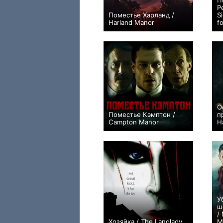
П
Р
Поместье Харланд /
S
Harland Manor
f
−2
О
Поместье Кэмптон /
п
Campton Manor
H
+3
У
ш
/
Хозяйка / The Landlady
M