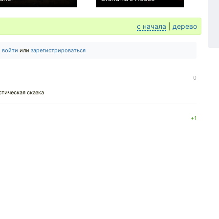
0
−2
с начала
|
дерево
о
войти
или
зарегистрироваться
0
стическая сказка
+1