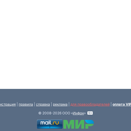
истрация
|
правила
|
справка
|
реклама
|
для правообладателей
|
оплата VI
© 2008-2026 ООО «
Инфон
»