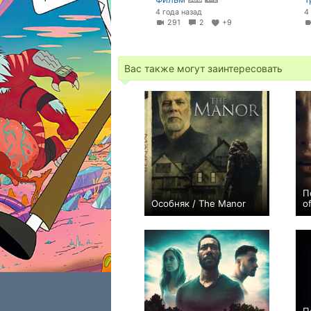
4 года назад
4
291
2
+9
Вас также могут заинтересовать
П
Особняк / The Manor
o
−2