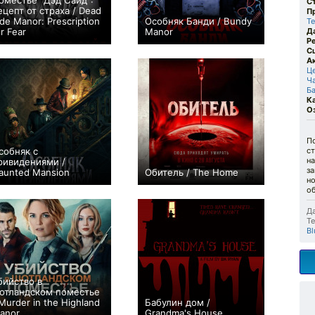
оместье "Дэд Сайд":
С
ецепт от страха / Dead
П
ide Manor: Prescription
Особняк Банди / Bundy
Te
or Fear
Manor
Д
Р
0
+2
С
А
Ц
Ч
Б
К
О
По
собняк с
ст
н
ривидениями /
за
aunted Mansion
Обитель / The Home
но
+179
+45
об
Да
Те
Bl
бийство в
отландском поместье
 Murder in the Highland
Бабулин дом /
anor
Grandma's House