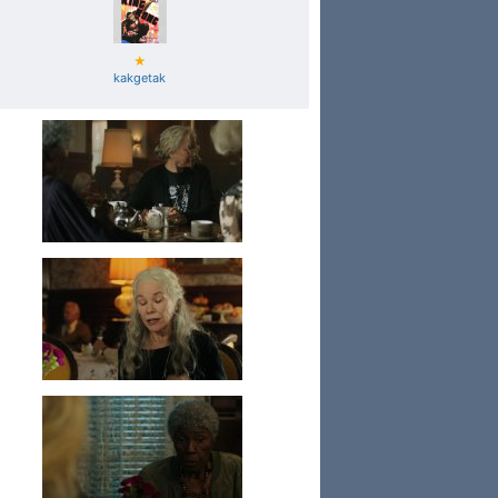
★
kakgetak