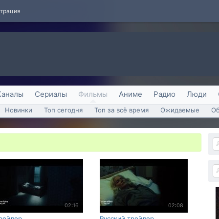
страция
Каналы
Сериалы
Фильмы
Аниме
Радио
Люди
Новинки
Топ сегодня
Топ за всё время
Ожидаемые
О
02:16
02:08
рейлер
Русский трейлер