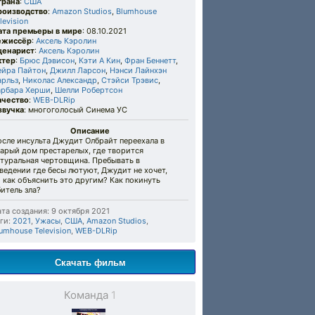
трана
:
США
роизводство
:
Amazon Studios
,
Blumhouse
levision
ата премьеры в мире
: 08.10.2021
ежиссёр
:
Аксель Кэролин
ценарист
:
Аксель Кэролин
ктер
:
Брюс Дэвисон
,
Кэти А Кин
,
Фран Беннетт
,
ейра Пайтон
,
Джилл Ларсон
,
Нэнси Лайнхэн
арльз
,
Николас Александр
,
Стэйси Трэвис
,
арбара Херши
,
Шелли Робертсон
ачество
:
WEB-DLRip
звучка
: многоголосый Синема УС
Описание
сле инсульта Джудит Олбрайт переехала в
арый дом престарелых, где творится
атуральная чертовщина. Пребывать в
ведении где бесы лютуют, Джудит не хочет,
 как объяснить это другим? Как покинуть
итель зла?
та создания: 9 октября 2021
ги:
2021
,
Ужасы
,
США
,
Amazon Studios
,
umhouse Television
,
WEB-DLRip
Скачать фильм
Команда
1