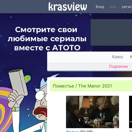
Вход
или
реги
Кино
Подписки
Поместье / The Manor 2021
01:21:11
Фильм
Т