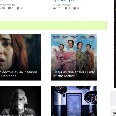
 года назад
4 года назад
18
2
+1
101
2
0
оместье тьмы / Manor
Леди из поместья / Lady
f Darkness
of the Manor
−1
+1
Г