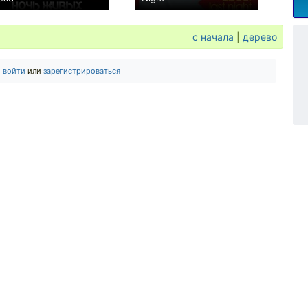
0
+1
с начала
|
дерево
о
войти
или
зарегистрироваться