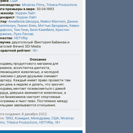
трана
:
США
роизводство
:
Miramax Films
,
Tribeca Productions
ата премьеры в мире
: 30.04.1993
ежиссёр
:
Уоррен Лайт
ценарист
:
Уоррен Лайт
ктер
:
Аннабелла Шиорра
,
Майкл Мэнтелл
,
Джинн
рипплхорн
,
Льюис Блэк
,
Мэттью Бродерик
,
Кевин
ндерсон
,
Тим Гини
,
Билл Кэмпбелл
,
Кристин
арански
,
Луиз Лэссер
ачество
:
HDTVRip
звучка
: двухголосый (Виктория Бабанова и
атолий Фечин) SDI Media
озрастной рейтинг
:
16+
Описание
родавец продуктового магазина для
рманов, ассистентка дантиста,
влекающаяся живописью, и молодой
изнесмен с двумя друзьями снимают
вартиру. Каждый имеет право провести там
ин день в неделю и делать, что захочет.
родавец мечтает познакомиться с дамой
рдца, девушка занимается живописью, а
рое бизнесменов смотрят спортивные
рограммы и пьют пиво. Постепенно между
ильцами завязываются отношения.
та создания: 8 декабря 2022
ги:
1993
,
Комедия
,
Мелодрама
,
США
,
Miramax
lms
,
Tribeca Productions
,
HDTVRip
,
16+