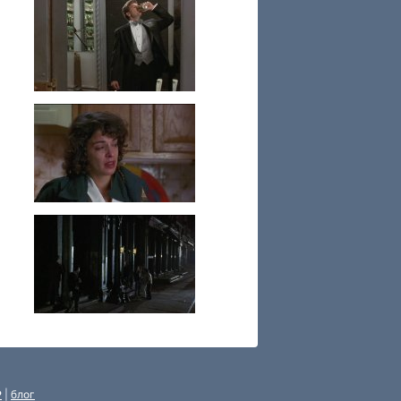
P
|
блог