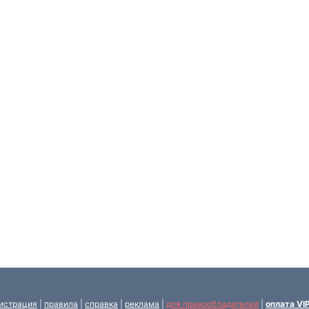
истрация
|
правила
|
справка
|
реклама
|
для правообладателей
|
оплата VI