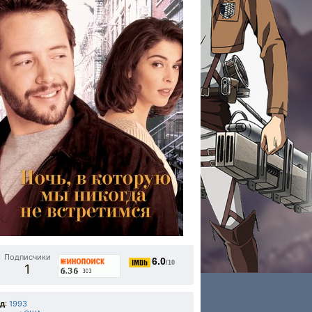
Подписчики
6.0
/10
1
од
:
1993