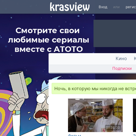
Вход
или
реги
Кино
Подписки
Ночь, в которую мы никогда не встр
01:38:20
Фильм
Т