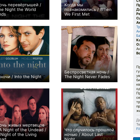
С
очь перевёртышей /
Когда мы
П
he Night the World
познакомились / When
Д
nds
We First Met
Р
С
0
+43
А
Т
А
Б
К
О
Ан
В
П
гу
Беспросветная ночь /
у
 ночи / Into the Night
The Night Never Fades
б
+2
−1
к
од
П
се
т
п
ж
Да
Те
очь живых мертвецов
Fi
 A Night of the Undead /
Что случилось прошлой
 Night of the Living
ночью / About Last
ead
Night