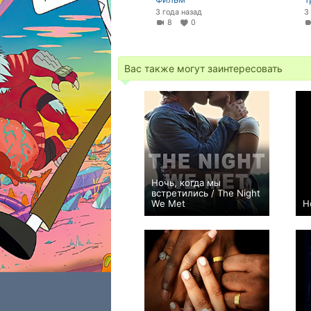
3 года назад
3
8
0
Вас также могут заинтересовать
Ночь, когда мы
встретились / The Night
We Met
Н
0