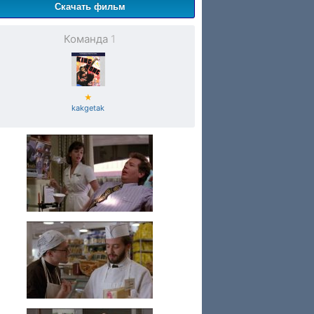
Скачать фильм
Команда
1
★
kakgetak