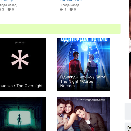
 года назад
3 года назад
3
0
1
0
Однажды ночью / Seize
The Night / Carpe
очевка / The Overnight
Noctem
+2
0
Г