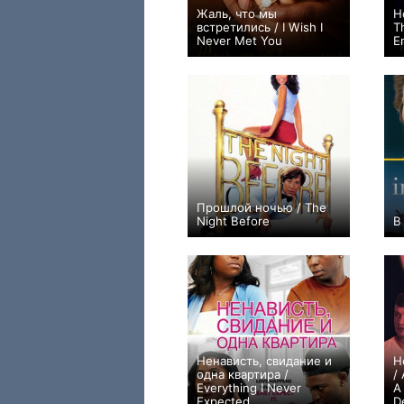
Жаль, что мы
Н
встретились / I Wish I
T
Never Met You
E
0
Прошлой ночью / The
Night Before
В
+2
Ненависть, свидание и
Н
одна квартира /
/
Everything I Never
A
Expected
D