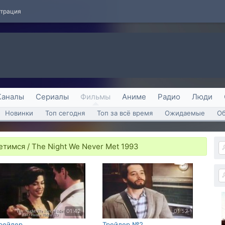
страция
Каналы
Сериалы
Фильмы
Аниме
Радио
Люди
Новинки
Топ сегодня
Топ за всё время
Ожидаемые
О
етимся / The Night We Never Met 1993
01:42
01:52
рейлер
Трейлер №2