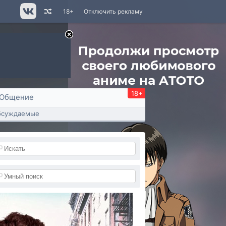
18+
Отключить рекламу
18+
Общение
бсуждаемые