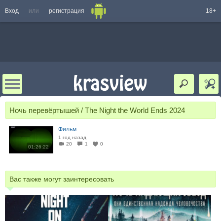
Вход
или
регистрация
18+
Ночь перевёртышей / The Night the World Ends 2024
Фильм
1 год назад
20
1
0
01:26:22
Вас также могут заинтересовать