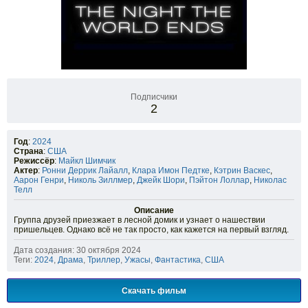
Подписчики
2
Год
:
2024
Страна
:
США
Режиссёр
:
Майкл Шимчик
Актер
:
Ронни Деррик Лайалл
,
Клара Имон Педтке
,
Кэтрин Васкес
,
Аарон Генри
,
Николь Зиллмер
,
Джейк Шори
,
Пэйтон Лоллар
,
Николас
Телл
Описание
Группа друзей приезжает в лесной домик и узнает о нашествии
пришельцев. Однако всё не так просто, как кажется на первый взгляд.
Дата создания: 30 октября 2024
Теги:
2024
,
Драма
,
Триллер
,
Ужасы
,
Фантастика
,
США
Скачать фильм