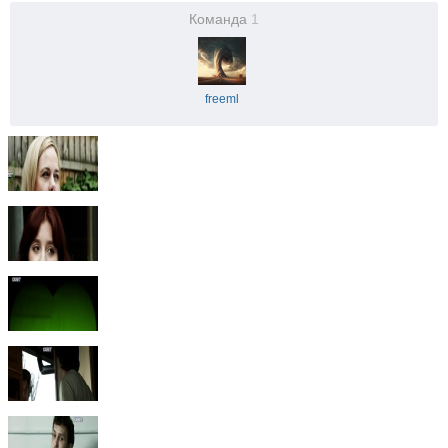
Команда
1
freeml