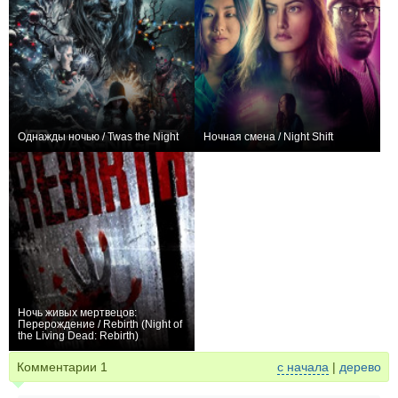
Однажды ночью / Twas the Night
Ночная смена / Night Shift
0
+16
Ночь живых мертвецов:
Перерождение / Rebirth (Night of
the Living Dead: Rebirth)
−1
Комментарии
1
с начала
|
дерево