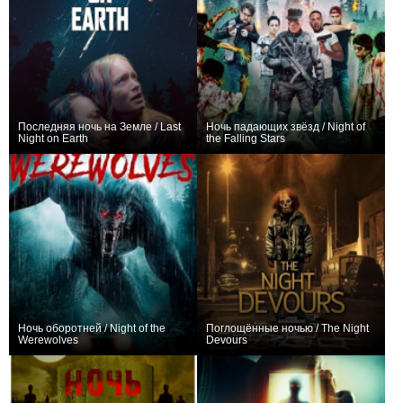
Последняя ночь на Земле / Last
Ночь падающих звёзд / Night of
Night on Earth
the Falling Stars
−1
0
Ночь оборотней / Night of the
Поглощённые ночью / The Night
Werewolves
Devours
−1
0