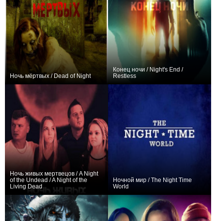
Конец ночи / Night's End /
Ночь мёртвых / Dead of Night
Restless
0
0
Ночь живых мертвецов / A Night
of the Undead / A Night of the
Ночной мир / The Night Time
Living Dead
World
0
0