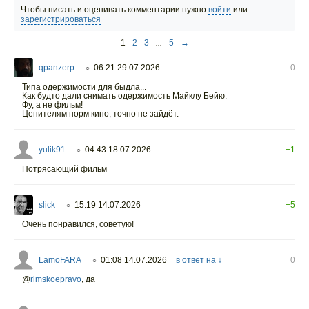
Чтобы писать и оценивать комментарии нужно
войти
или
зарегистрироваться
1
2
3
...
5
→
qpanzerp
06:21 29.07.2026
0
○
Типа одержимости для быдла...
Как будто дали снимать одержимость Майклу Бейю.
Фу, а не фильм!
Ценителям норм кино, точно не зайдёт.
yulik91
04:43 18.07.2026
+1
○
Потрясающий фильм
slick
15:19 14.07.2026
+5
○
Очень понравился, советую!
LamoFARA
01:08 14.07.2026
в ответ на ↓
0
○
@
rimskoepravo
,
да