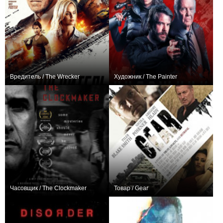
Вредитель / The Wrecker
Художник / The Painter
0
+1
Часовщик / The Clockmaker
Товар / Gear
0
+1