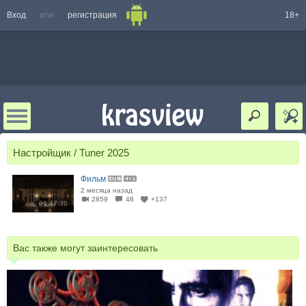
Вход
или
регистрация
18+
Настройщик / Tuner 2025
Фильм
2 месяца назад
2859
48
+137
01:47:36
Вас также могут заинтересовать