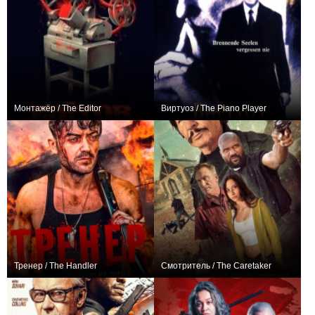
Монтажёр / The Editor
Виртуоз / The Piano Player
0
0
Тренер / The Handler
Смотритель / The Caretaker
0
0