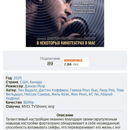
Подписчики
89
Год
:
2025
Страна
:
США
,
Канада
Режиссёр
:
Дэниэл Роэр
Актер
:
Лео Вудалл
,
Дастин Хоффман
,
Гавана Роуз Лью
,
Лиор Раз
,
Това
Фельдшух
,
Ниссан Сакира
,
Жиль Коэн
,
Жан Рено
,
КС Ли
,
Абануб
Андраус
Качество
:
BDRip
Озвучка
: MVO, TVShows; eng
Описание
Талантливый настройщик пианино благодаря своим скрупулезным
навыкам настройки фортепиано обнаруживает в себе неожиданную
способность взламывать сейфы, что переворачивает его жизнь с ног