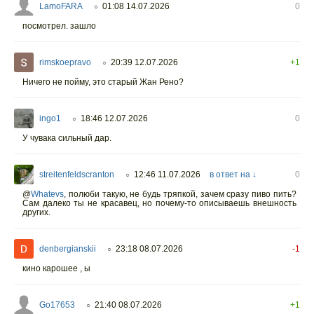
LamoFARA
01:08 14.07.2026
0
○
посмотрел. зашло
rimskoepravo
20:39 12.07.2026
+1
○
Ничего не пойму, это старый Жан Рено?
ingo1
18:46 12.07.2026
0
○
У чувака сильный дар.
streitenfeldscranton
12:46 11.07.2026
в ответ на ↓
0
○
@
Whatevs
,
полюби такую, не будь тряпкой, зачем сразу пиво пить?
Сам далеко ты не красавец, но почему-то описываешь внешность
других.
denbergianskii
23:18 08.07.2026
-1
○
кино карошее , ы
Go17653
21:40 08.07.2026
+1
○