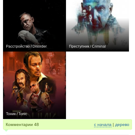
Расстройство / Disorder
Преступник / Criminal
0
+118
Тоник / Tonic
0
Комментарии
48
с начала
|
дерево