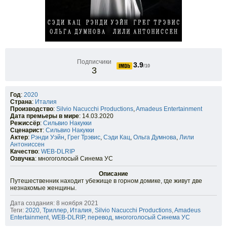
Подписчики
3.9
/10
3
Год
:
2020
Страна
:
Италия
Производство
:
Silvio Nacucchi Productions
,
Amadeus Entertainment
Дата премьеры в мире
: 14.03.2020
Режиссёр
:
Сильвио Накукки
Сценарист
:
Сильвио Накукки
Актер
:
Рэнди Уэйн
,
Грег Трэвис
,
Сэди Кац
,
Ольга Думнова
,
Лили
Антониссен
Качество
:
WEB-DLRIP
Озвучка
: многоголосый Синема УС
Описание
Путешественник находит убежище в горном домике, где живут две
незнакомые женщины.
Дата создания: 8 ноября 2021
Теги:
2020
,
Триллер
,
Италия
,
Silvio Nacucchi Productions
,
Amadeus
Entertainment
,
WEB-DLRIP
,
перевод
,
многоголосый Синема УС