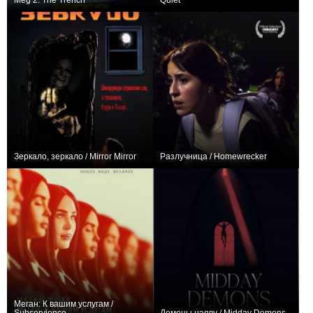
Meg 2: The Trench
Quiet
+20
0
Зеркало, зеркало / Mirror Mirror
Разлучница / Homewrecker
+2
0
Меган: К вашим услугам /