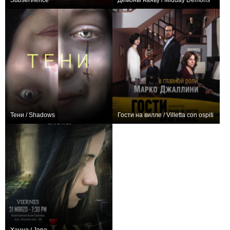
Subservience
Демоны наяву / Midday Demons
+80
0
Тени / Shadows
Гости на вилле / Villetta con ospiti
+1
−1