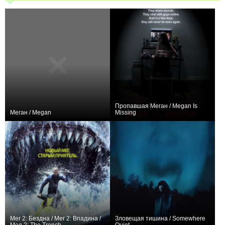
Пропавшая Меган / Megan Is
Меган / Megan
Missing
0
+9
Мег 2: Бездна / Мег 2: Впадина /
Зловещая тишина / Somewhere