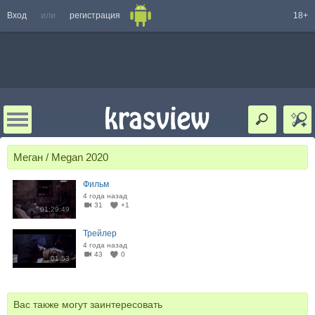
Вход
или
регистрация
18+
Меган / Megan 2020
Фильм
4 года назад
31
+1
01:29:49
Трейлер
4 года назад
43
0
01:53
Вас также могут заинтересовать