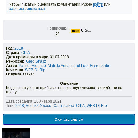
Чтобы писать и оценивать комментарии нужно
войти
или
зарегистрироваться
Подписчики
6.5
/10
2
Год
:
2018
Страна
:
США
Дата премьеры в мире
: 31.07.2018
Режиссёр
:
Greg Strasz
Актер
:
Ральф Мюллер
,
Matilda Anna Ingrid Lutz
,
Garret Sato
Качество
:
WEB-DLRip
Озвучка
: Olskan
Описание
Когда юная учёная прибывает на военную миссию, всё идёт не по
плану...
Дата создания: 16 января 2021
Теги:
2018
,
Боевик
,
Ужасы
,
Фантастика
,
США
,
WEB-DLRip
Скачать фильм