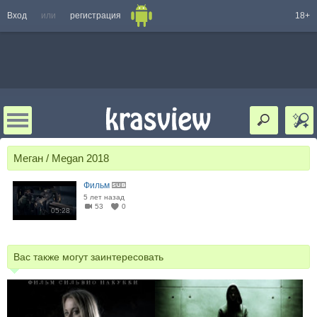
Вход
или
регистрация
18+
Меган / Megan 2018
Фильм
5 лет назад
53
0
05:28
Вас также могут заинтересовать