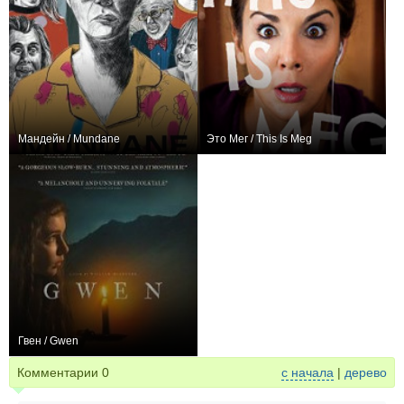
Мандейн / Mundane
Это Мег / This Is Meg
0
+1
Гвен / Gwen
+2
Комментарии
0
с начала
|
дерево