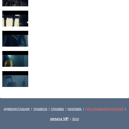
администрация
правила
справка
реклама
для правообладателей
|
|
|
|
|
оплата VIP
блог
|