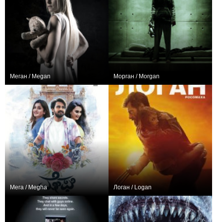
Меган / Megan
Морган / Morgan
+1
+90
Мега / Megha
Логан / Logan
0
+4