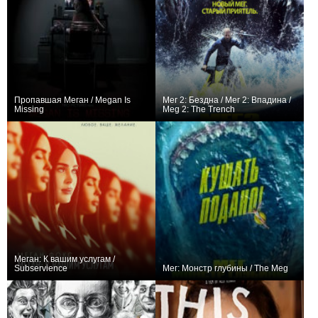
Пропавшая Меган / Megan Is
Мег 2: Бездна / Мег 2: Впадина /
Missing
Meg 2: The Trench
+9
+20
Меган: К вашим услугам /
Subservience
Мег: Монстр глубины / The Meg
+80
+156