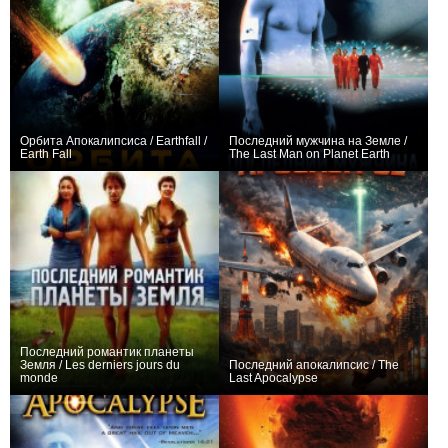
Орбита Апокалипсиса / Earthfall /
Последний мужчина на Земле /
Earth Fall
The Last Man on Planet Earth
+1
0
Последний романтик планеты
Земля / Les derniers jours du
Последний апокалипсис / The
monde
Last Apocalypse
+1
−1