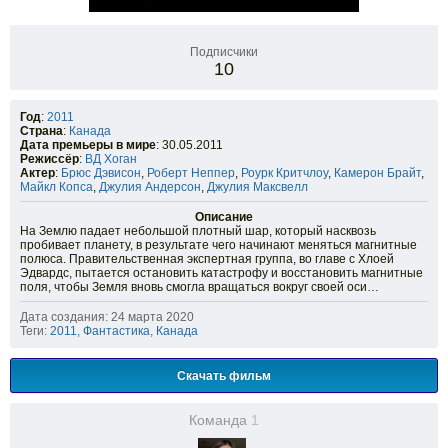
Подписчики
10
Год
:
2011
Страна
:
Канада
Дата премьеры в мире
: 30.05.2011
Режиссёр
:
ВД Хоган
Актер
:
Брюс Дэвисон
,
Роберт Неппер
,
Роурк Критчлоу
,
Камерон Брайт
,
Майкл Копса
,
Джулия Андерсон
,
Джулия Максвелл
Описание
На Землю падает небольшой плотный шар, который насквозь
пробивает планету, в результате чего начинают меняться магнитные
полюса. Правительственная экспертная группа, во главе с Хлоей
Эдвардс, пытается остановить катастрофу и восстановить магнитные
поля, чтобы Земля вновь смогла вращаться вокруг своей оси…
Дата создания: 24 марта 2020
Теги:
2011
,
Фантастика
,
Канада
Скачать фильм
Команда
1