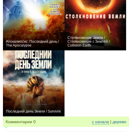
Столкновение Земли /
Апокалипсис: Последний день /
Столкновение с Землёй /
The Apocalypse
Collision Earth
+1
+1
Последний день Земли / Survivre
−41
Комментарии
0
с начала
|
дерево