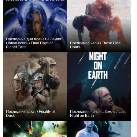
Последние дни планеты Земля:
Новая особь / Final Days of
Последние часы / These Final
Planet Earth
Hours
0
+25
Последний закат / Finality of
Последняя ночь на Земле / Last
Dusk
Night on Earth
−1
−1