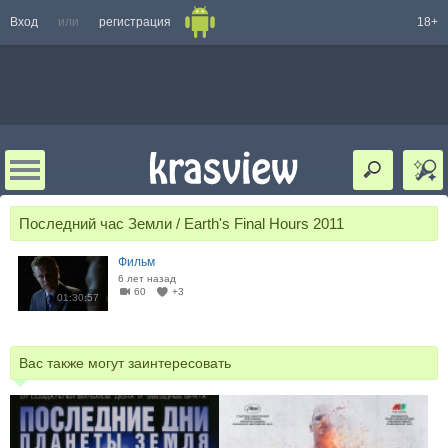
Вход
или
регистрация
18+
Последний час Земли / Earth's Final Hours 2011
Фильм
6 лет назад
60
+3
01:30:57
Вас также могут заинтересовать