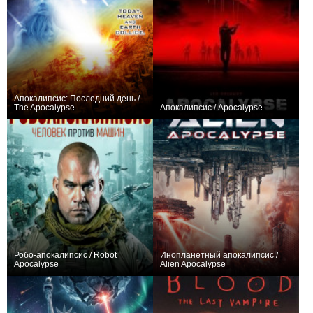
Апокалипсис: Последний день /
The Apocalypse
Апокалипсис / Apocalypse
+1
−2
Робо-апокалипсис / Robot
Инопланетный апокалипсис /
Apocalypse
Alien Apocalypse
0
−1