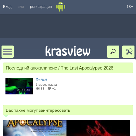
Вход
или
регистрация
18+
Последний апокалипсис / The Last Apocalypse 2026
Фильм
1 месяц назад
33
−1
01:19:48
Вас также могут заинтересовать