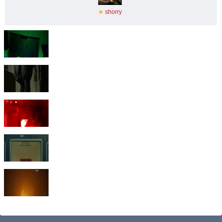
★
shorry