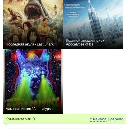
Ледяной апокалипсис /
Последняя акула / Last Shark
Apocalypse of Ice
0
−2
Альпакалипсис / Alpacalypse
0
Комментарии
0
с начала
|
дерево