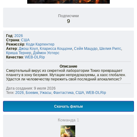
Подписчики
9
Год
:
2026
Страна
:
США
Режиссёр
:
Коди Карпентер
Актер
:
Джош Коул
,
Кларисса Коццони
,
Сейя Мацудо
,
Шелия Риггс
,
Криша Тернер
,
Дэймон Уотерс
Качество
:
WEB-DLRip
Описание
Смертельный вирус из секретной лаборатории Токио превращает
планету в зону безумия. Мутации непредсказуемы, а хаос глобален.
Удастся ли человечеству пережить свой последний апокалипсис?
Дата создания: 9 июля 2026
Теги:
2026
,
Боевик
,
Ужасы
,
Фантастика
,
США
,
WEB-DLRip
Скачать фильм
Команда
1