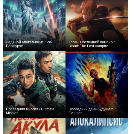
Ледяной апокалипсис / Ice-
Кровь: Последний вампир /
Pocalypse
Blood: The Last Vampire
−2
+16
Последняя миссия / Ultimate
Последний день будущего /
Mission
Evilution
+2
0